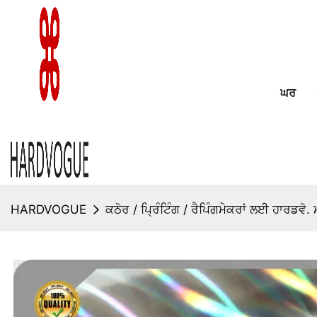
ਘਰ
HARDVOGUE
ਕਠੋਰ / ਪ੍ਰਿੰਟਿੰਗ / ਰੈਪਿੰਗਮੇਕਰਾਂ ਲਈ ਹਾਰਡਵੋ