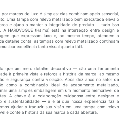
por marcas de luxo é simples: elas combinam apelo sensorial,
ento. Uma tampa com relevo metalizado bem executada eleva o
rca e ajuda a manter a integridade do produto — tudo isso
te. A HARDVOGUE (Haimu) está na interseção entre design e
alagem que expressam luxo e, ao mesmo tempo, atendem a
da detalhe conta, as tampas com relevo metalizado continuam
icar excelência tanto visual quanto tátil.
do que um mero detalhe decorativo — são uma ferramenta
dade à primeira vista e reforça a história da marca, ao mesmo
ão e segurança contra violação. Após dez anos no setor de
ão como a combinação ideal de acabamento metalizado,
sformar uma simples embalagem em um momento memorável de
entes. A chave é a colaboração cuidadosa entre designer e
ção e sustentabilidade — e é aí que nossa experiência faz a
odemos ajudar a traduzir sua visão em uma tampa com relevo
l e conte a história da sua marca a cada abertura.