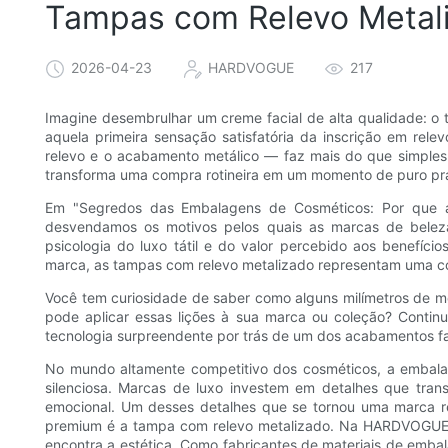
Tampas com Relevo Metal
2026-04-23
HARDVOGUE
217
Imagine desembrulhar um creme facial de alta qualidade: o ti
aquela primeira sensação satisfatória da inscrição em rel
relevo e o acabamento metálico — faz mais do que simplesm
transforma uma compra rotineira em um momento de puro pr
Em "Segredos das Embalagens de Cosméticos: Por que 
desvendamos os motivos pelos quais as marcas de beleza
psicologia do luxo tátil e do valor percebido aos benefício
marca, as tampas com relevo metalizado representam uma co
Você tem curiosidade de saber como alguns milímetros de 
pode aplicar essas lições à sua marca ou coleção? Continue
tecnologia surpreendente por trás de um dos acabamentos f
No mundo altamente competitivo dos cosméticos, a embal
silenciosa. Marcas de luxo investem em detalhes que tra
emocional. Um desses detalhes que se tornou uma marca 
premium é a tampa com relevo metalizado. Na HARDVOGUE 
encontra a estética. Como fabricantes de materiais de emb