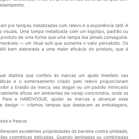
 desempenho.
am por tampas metalizadas com relevo é a experiência tátil. A
tas visuais. Uma tampa metalizada com um logotipo, padrão ou
 produto de uma forma que uma tampa lisa jamais conseguiria.
oráveis ​​— um ritual sutil que aumenta o valor percebido. Os
átil bem elaborada a uma maior eficácia do produto, que é
.
ual distinta que confere às marcas um apelo imediato nas
etálicas e o sombreamento criado pelo relevo proporcionam
xibir o brasão da marca, seu slogan ou um padrão intrincado
cialmente eficaz em ambientes de varejo concorridos, onde os
. Para a HARDVOGUE, ajudar as marcas a alcançar esse
a de design — criamos tampas que destacam as embalagens,
ira e frescor.
s oferecem excelentes propriedades de barreira contra umidade,
ções cosméticas delicadas. Quando laminadas ou combinadas