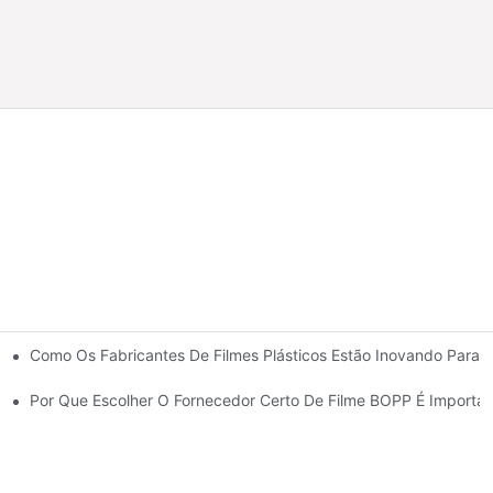
Como Os Fabricantes De Filmes Plásticos Estão Inovando Para A
Flexíveis
s De Embalagem Luxuosas
Por Que Escolher O Fornecedor Certo De Filme BOPP É Importa