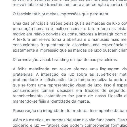
relevo metalizado transformam tanto a percepção quanto o
O fascínio tátil: primeiras impressões que perduram.
Uma das principais razões pelas quais as marcas de luxo opt
percepção humana é multissensorial; o tato reforça as pis
motivo em relevo convida os consumidores a interagir com o
A textura em relevo torna a abertura e o manuseio mais mem
consumidores frequentemente associam uma experiência t
exatamente a impressão que as marcas de luxo buscam criar
Diferenciação visual: branding e impacto nas prateleiras
A folha metalizada em relevo oferece uma linguagem vis
prateleiras. A interação da luz sobre as superfícies m
profundidade e sofisticação. Uma tampa metalizada pode e
que se torna uma representação visual de luxo. Isso é espe
consumidores tomam decisões em frações de segundo
reconhecimento instantâneo faz parte de nossa filosofi
mantendo-se fiéis à identidade da marca.
Preservação da integridade do produto: desempenho da barre
Além da estética, as tampas de alumínio são funcionais. Ela
oxigênio e luz — fatores que podem comprometer formula