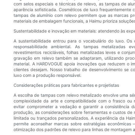
com selos especiais e técnicas de relevo, as tampas de a
aparência sofisticada. Cosméticos de luxo frequentemente c
tampas de alumínio com relevo permitem que as marcas prot
materiais de embalagem funcionais, a Haimu prioriza soluçõe
Sustentabilidade e inovação em materiais: atendendo às exp
A sustentabilidade entrou para o vocabulário do luxo. 
responsabilidade ambiental. As tampas metalizadas e
revestimentos recicláveis, folhas metalizadas leves e conju
gravação em relevo também se adaptaram, utilizando pro
material. A HARDVOGUE apoia inovações que reduzem o imp
clientes desejam. Nosso trabalho de desenvolvimento se c
luxo com a produção responsável.
Considerações práticas para fabricantes e projetistas
A escolha de tampas com relevo metalizado envolve uma série
complexidade da arte e compatibilidade com o frasco ou r
evitar comprometer a vedação e garantir a consistência d
produção, as considerações sobre ferramentas e custos de m
limitada ou trançados personalizados. A experiência da Ha
permite aconselhar marcas sobre estratégias econômicas
otimização dos padrões de relevo para linhas de montagem 