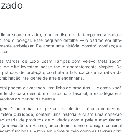
izado
lintar suave do vidro, o brilho discreto da tampa metalizada e
evo sob o polegar. Esse pequeno detalhe — o padrão em alto-
ente embelezar. Ele conta uma história, constrói confiança e
azer.
as Marcas de Luxo Usam Tampas com Relevo Metalizado",
 de elite investem nesse toque aparentemente simples. Da
s práticos de proteção, combate à falsificação e narrativa da
mbinação inteligente de arte e engenharia.
metal podem elevar toda uma linha de produtos — e como você
 lendo para descobrir o trabalho artesanal, a estratégia e a
avoritos do mundo da beleza.
agem é muito mais do que um recipiente — é uma vendedora
nsmitem qualidade, contam uma história e criam uma conexão
registrada de produtos de cuidados com a pele e maquiagem
(abreviação de Haimu), entendemos como o design funcional
alagem funcionais, vimos em primeira mão como as tampas com