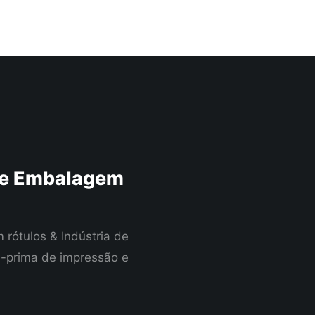
 De Embalagem
rótulos & Indústria de
 -prima de impressão e