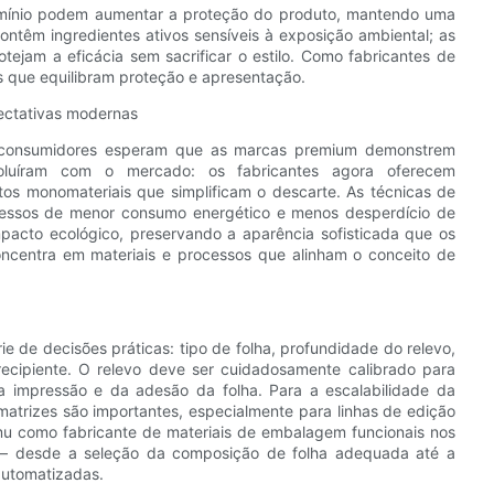
lumínio podem aumentar a proteção do produto, mantendo uma
ontêm ingredientes ativos sensíveis à exposição ambiental; as
ejam a eficácia sem sacrificar o estilo. Como fabricantes de
s que equilibram proteção e apresentação.
ectativas modernas
Os consumidores esperam que as marcas premium demonstrem
voluíram com o mercado: os fabricantes agora oferecem
ntos monomateriais que simplificam o descarte. As técnicas de
cessos de menor consumo energético e menos desperdício de
acto ecológico, preservando a aparência sofisticada que os
oncentra em materiais e processos que alinham o conceito de
 de decisões práticas: tipo de folha, profundidade do relevo,
ecipiente. O relevo deve ser cuidadosamente calibrado para
a impressão e da adesão da folha. Para a escalabilidade da
atrizes são importantes, especialmente para linhas de edição
imu como fabricante de materiais de embalagem funcionais nos
 — desde a seleção da composição de folha adequada até a
automatizadas.