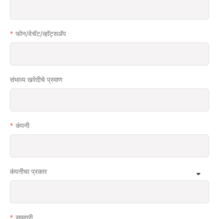
फोन/वेचॅट/व्हॉट्सअ‍ॅप
संभाव्य खरेदीचे प्रमाण
कंपनी
कंपनीचा प्रकार
सामग्री