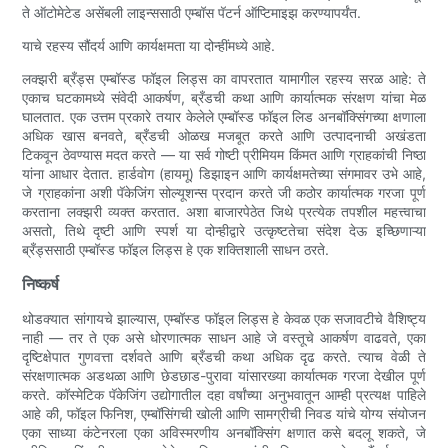
ते ऑटोमेटेड असेंबली लाइन्ससाठी एम्बॉस पॅटर्न ऑप्टिमाइझ करण्यापर्यंत.
याचे रहस्य सौंदर्य आणि कार्यक्षमता या दोन्हींमध्ये आहे.
लक्झरी ब्रँड्स एम्बॉस्ड फॉइल लिड्स का वापरतात यामागील रहस्य सरळ आहे: ते
एकाच घटकामध्ये संवेदी आकर्षण, ब्रँडची कथा आणि कार्यात्मक संरक्षण यांचा मेळ
घालतात. एक उत्तम प्रकारे तयार केलेले एम्बॉस्ड फॉइल लिड अनबॉक्सिंगच्या क्षणाला
अधिक खास बनवते, ब्रँडची ओळख मजबूत करते आणि उत्पादनाची अखंडता
टिकवून ठेवण्यास मदत करते — या सर्व गोष्टी प्रीमियम किंमत आणि ग्राहकांची निष्ठा
यांना आधार देतात. हार्डवोग (हायमू) डिझाइन आणि कार्यक्षमतेच्या संगमावर उभे आहे,
जे ग्राहकांना अशी पॅकेजिंग सोल्यूशन्स प्रदान करते जी कठोर कार्यात्मक गरजा पूर्ण
करताना लक्झरी व्यक्त करतात. अशा बाजारपेठेत जिथे प्रत्येक तपशील महत्त्वाचा
असतो, तिथे दृष्टी आणि स्पर्श या दोन्हीद्वारे उत्कृष्टतेचा संदेश देऊ इच्छिणाऱ्या
ब्रँड्ससाठी एम्बॉस्ड फॉइल लिड्स हे एक शक्तिशाली साधन ठरते.
निष्कर्ष
थोडक्यात सांगायचे झाल्यास, एम्बॉस्ड फॉइल लिड्स हे केवळ एक सजावटीचे वैशिष्ट्य
नाही — तर ते एक असे धोरणात्मक साधन आहे जे वस्तूचे आकर्षण वाढवते, एका
दृष्टिक्षेपात गुणवत्ता दर्शवते आणि ब्रँडची कथा अधिक दृढ करते. त्याच वेळी ते
संरक्षणात्मक अडथळा आणि छेडछाड-पुरावा यांसारख्या कार्यात्मक गरजा देखील पूर्ण
करते. कॉस्मेटिक पॅकेजिंग उद्योगातील दहा वर्षांच्या अनुभवातून आम्ही प्रत्यक्ष पाहिले
आहे की, फॉइल फिनिश, एम्बॉसिंगची खोली आणि सामग्रीची निवड यांचे योग्य संयोजन
एका साध्या कंटेनरला एका अविस्मरणीय अनबॉक्सिंग क्षणात कसे बदलू शकते, जे