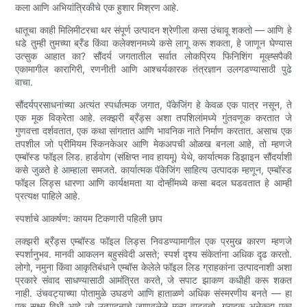
कला आणि अभियांत्रिकीचे एक हुशार मिश्रण आहे.
धातूचा काही मिलिमीटरचा थर संपूर्ण उत्पादन श्रेणीला कसा उंचावू शकतो — आणि हे
धडे तुम्ही तुमच्या ब्रँड किंवा कलेक्शनमध्ये कसे लागू करू शकता, हे जाणून घेण्यास
उत्सुक आहात का? सौंदर्य जगतातील सर्वात लोकप्रिय फिनिशिंग मूव्ह्सपैकी
एकामागील कारागिरी, रणनीती आणि आश्चर्यकारक तंत्रज्ञान उलगडण्यासाठी पुढे
वाचा.
सौंदर्यप्रसाधनांच्या अत्यंत स्पर्धात्मक जगात, पॅकेजिंग हे केवळ एक पात्र नसून, ते
एक मूक विक्रेता आहे. लक्झरी ब्रँड्स अशा तपशिलांमध्ये गुंतवणूक करतात जे
गुणवत्ता दर्शवतात, एक कथा सांगतात आणि भावनिक नाते निर्माण करतात. असाच एक
तपशील जो प्रीमियम स्किनकेअर आणि मेकअपची ओळख बनला आहे, तो म्हणजे
एम्बॉस्ड फॉइल लिड. हार्डवोग (संक्षिप्त नाव हायमू) येथे, कार्यात्मक डिझाइन सौंदर्याशी
कसे जुळते हे आम्हाला समजते. कार्यात्मक पॅकेजिंग साहित्य उत्पादक म्हणून, एम्बॉस्ड
फॉइल लिड्स धारणा आणि कार्यक्षमता या दोन्हींमध्ये कसा बदल घडवतात हे आम्ही
प्रत्यक्ष पाहिले आहे.
स्पर्शाचे आकर्षण: कायम टिकणारी पहिली छाप
लक्झरी ब्रँड्स एम्बॉस्ड फॉइल लिड्स निवडण्यामागील एक प्रमुख कारण म्हणजे
स्पर्शानुभव. मानवी आकलन बहुसंवेदी असते; स्पर्श दृश्य संकेतांना अधिक दृढ करतो.
लोगो, नमुना किंवा आकृतिबंधाने एम्बॉस केलेले फॉइल लिड ग्राहकांना उत्पादनाशी अशा
प्रकारे संवाद साधण्यासाठी आमंत्रित करते, जे सपाट झाकण कधीही करू शकत
नाही. उंचवट्याच्या पोतामुळे उघडणे आणि हाताळणे अधिक संस्मरणीय बनते — हा
एक सूक्ष्म विधी आहे जो उत्पादनाचे जाणवलेले मूल्य वाढवतो. ग्राहक अनेकदा एका