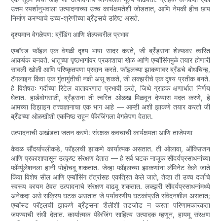
उत्तम स्पर्शानुभवाला उत्पादनाच्या उच्च कार्यक्षमतेशी जोडतात, आणि नेमकी हीच छाप
निर्माण करण्याचे उच्च-श्रेणीच्या ब्रँड्सचे उद्दिष्ट असते.
दृश्यमान वेगळेपण: ब्रँडिंग आणि शेल्फवरील प्रभाव
एम्बॉस्ड फॉइल एक वेगळी दृश्य भाषा सादर करते, जी ब्रँड्सना शेल्फवर त्वरित
आकर्षक बनवते. धातूच्या पृष्ठभागांवर प्रकाशाचा खेळ आणि एम्बॉसिंगमुळे तयार होणारी
सावली खोली आणि परिष्कृतपणा प्रदान करते. फॉइलच्या झाकणावर ब्रँडचे बोधचिन्ह,
टॅगलाइन किंवा एक गुंतागुंतीची नक्षी असू शकते, जी लक्झरीचे एक दृश्य प्रतीक बनते.
हे विशेषतः गर्दीच्या रिटेल वातावरणात प्रभावी ठरते, जिथे ग्राहक क्षणार्धात निर्णय
घेतात. हार्डवोगसाठी, ब्रँड्सना ती त्वरित ओळख मिळवून देण्यास मदत करणे, हे
आमच्या डिझाइन तत्त्वज्ञानाचा एक भाग आहे — आम्ही अशी झाकणे तयार करतो जी
ब्रँडच्या ओळखीशी एकनिष्ठ राहून पॅकेजिंगला वेगळेपण देतात.
उत्पादनाची अखंडता जतन करणे: संरक्षक कवचाची कार्यक्षमता आणि ताजेपणा
केवळ सौंदर्यापलीकडे, फॉइलची झाकणे कार्यात्मक असतात. ती ओलावा, ऑक्सिजन
आणि प्रकाशापासून उत्कृष्ट संरक्षण देतात — हे सर्व घटक नाजूक सौंदर्यप्रसाधनांच्या
फॉर्म्युलेशनला हानी पोहोचवू शकतात. जेव्हा फॉइलच्या झाकणांना लॅमिनेट केले जाते
किंवा विशेष सील आणि एम्बॉसिंग तंत्रांसह एकत्रित केले जाते, तेव्हा ती उच्च दर्जाचे
स्वरूप कायम ठेवत उत्पादनाचे संरक्षण वाढवू शकतात. लक्झरी सौंदर्यप्रसाधनांमध्ये
अनेकदा असे सक्रिय घटक असतात जे पर्यावरणीय घटकांप्रति संवेदनशील असतात;
एम्बॉस्ड फॉइलची झाकणे ब्रँड्सना शैलीशी तडजोड न करता परिणामकारकता
जपण्याची संधी देतात. कार्यात्मक पॅकेजिंग साहित्य उत्पादक म्हणून, हायमू संरक्षण