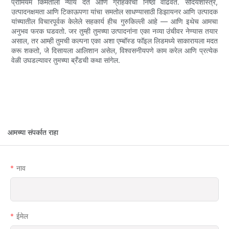
प्रीमियम किंमतीला न्याय देते आणि ग्राहकांची निष्ठा वाढवते. सौंदर्यशास्त्र,
उत्पादनक्षमता आणि टिकाऊपणा यांचा समतोल साधण्यासाठी डिझायनर आणि उत्पादक
यांच्यातील विचारपूर्वक केलेले सहकार्य हीच गुरुकिल्ली आहे — आणि इथेच आमचा
अनुभव फरक घडवतो. जर तुम्ही तुमच्या उत्पादनांना एका नव्या उंचीवर नेण्यास तयार
असाल, तर आम्ही तुमची कल्पना एका अशा एम्बॉस्ड फॉइल लिडमध्ये साकारायला मदत
करू शकतो, जे दिसायला आलिशान असेल, विश्वसनीयपणे काम करेल आणि प्रत्येक
वेळी उघडल्यावर तुमच्या ब्रँडची कथा सांगेल.
आमच्या संपर्कात राहा
नाव
ईमेल