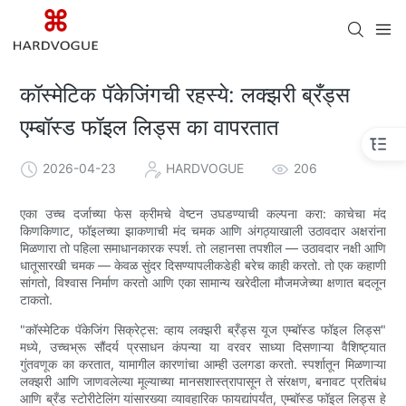
कॉस्मेटिक पॅकेजिंगची रहस्ये: लक्झरी ब्रँड्स
एम्बॉस्ड फॉइल लिड्स का वापरतात
2026-04-23
HARDVOGUE
206
एका उच्च दर्जाच्या फेस क्रीमचे वेष्टन उघडण्याची कल्पना करा: काचेचा मंद
किणकिणाट, फॉइलच्या झाकणाची मंद चमक आणि अंगठ्याखाली उठावदार अक्षरांना
मिळणारा तो पहिला समाधानकारक स्पर्श. तो लहानसा तपशील — उठावदार नक्षी आणि
धातूसारखी चमक — केवळ सुंदर दिसण्यापलीकडेही बरेच काही करतो. तो एक कहाणी
सांगतो, विश्वास निर्माण करतो आणि एका सामान्य खरेदीला मौजमजेच्या क्षणात बदलून
टाकतो.
"कॉस्मेटिक पॅकेजिंग सिक्रेट्स: व्हाय लक्झरी ब्रँड्स यूज एम्बॉस्ड फॉइल लिड्स"
मध्ये, उच्चभ्रू सौंदर्य प्रसाधन कंपन्या या वरवर साध्या दिसणाऱ्या वैशिष्ट्यात
गुंतवणूक का करतात, यामागील कारणांचा आम्ही उलगडा करतो. स्पर्शातून मिळणाऱ्या
लक्झरी आणि जाणवलेल्या मूल्याच्या मानसशास्त्रापासून ते संरक्षण, बनावट प्रतिबंध
आणि ब्रँड स्टोरीटेलिंग यांसारख्या व्यावहारिक फायद्यांपर्यंत, एम्बॉस्ड फॉइल लिड्स हे