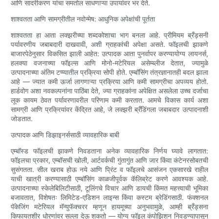
आणि सादरीकरण यांचा समतोल साधणाऱ्या उपायांवर भर देते.
शाश्वतता आणि सामग्रीतील नवोन्मेष: आधुनिक अपेक्षांची पूर्तता
शाश्वतता हा आता लक्झरीच्या शब्दकोशाचा भाग बनला आहे. प्रीमियम ब्रँड्सनी
पर्यावरणीय जबाबदारी दाखवावी, अशी ग्राहकांची अपेक्षा असते. फॉइलची झाकणे
बाजारपेठेनुसार विकसित झाली आहेत: उत्पादक आता पुनर्वापर करण्यायोग्य लायनर्स,
हलक्या वजनाच्या फॉइल्स आणि मोनो-मटेरियल असेम्ब्लीज देतात, ज्यामुळे
उत्पादनाच्या अंतिम टप्प्यातील प्रक्रिया सोपी होते. एम्बॉसिंग तंत्रज्ञानातही बदल झाला
आहे — ज्यात कमी ऊर्जा लागणाऱ्या प्रक्रिया आणि कमी सामग्रीचा अपव्यय होतो.
हार्डवोग अशा नवकल्पनांना पाठिंबा देते, ज्या ग्राहकांना अपेक्षित असलेला उच्च दर्जाचा
लूक कायम ठेवत पर्यावरणावरील परिणाम कमी करतात. आमचे विकास कार्य अशा
सामग्री आणि प्रक्रियांवर केंद्रित आहे, जे लक्झरी ब्रँडिंगला जबाबदार उत्पादनाशी
जोडतात.
उत्पादक आणि डिझाइनर्ससाठी व्यावहारिक बाबी
एम्बॉस्ड फॉइलची झाकणे निवडताना अनेक व्यावहारिक निर्णय घ्यावे लागतात:
फॉइलचा प्रकार, एम्बॉसची खोली, आर्टवर्कची गुंतागुंत आणि जार किंवा कंटेनरसोबतची
सुसंगतता. सील खराब होऊ नये आणि प्रिंट व फॉइलचे आसंजन एकसारखे राहील
याची खात्री करण्यासाठी एम्बॉसिंग काळजीपूर्वक कॅलिब्रेट करणे आवश्यक आहे.
उत्पादनाच्या स्केलेबिलिटीसाठी, टूलिंगचे विचार आणि डायची किंमत महत्त्वाची भूमिका
बजावतात, विशेषतः लिमिटेड-एडिशन लाइन्स किंवा कस्टम ब्रेडिंगसाठी. फंक्शनल
पॅकेजिंग मटेरियल मॅन्युफॅक्चरर म्हणून हायमूच्या अनुभवामुळे, आम्ही ब्रँड्सना
किफायतशीर धोरणांवर सल्ला देऊ शकतो — योग्य फॉइल कंपोझिशन निवडण्यापासून