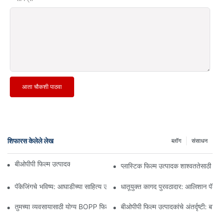
आता चौकशी पाठवा
शिफारस केलेले लेख
ब्लॉग
संसाधन
बीओपीपी फिल्म उत्पादक: लवचिक पॅकेजिंगचा कणा
प्लास्टिक फिल्म उत्पादक शाश्वततेसाठी 
पॅकेजिंगचे भविष्य: आघाडीच्या साहित्य उत्पादकांकडून अंतर्दृष्टी
धातूयुक्त कागद पुरवठादार: आलिशान पॅकेजि
तुमच्या व्यवसायासाठी योग्य BOPP फिल्म पुरवठादार निवडणे का महत्त्वाचे आहे
बीओपीपी फिल्म उत्पादकांचे अंतर्दृष्टी: बाज