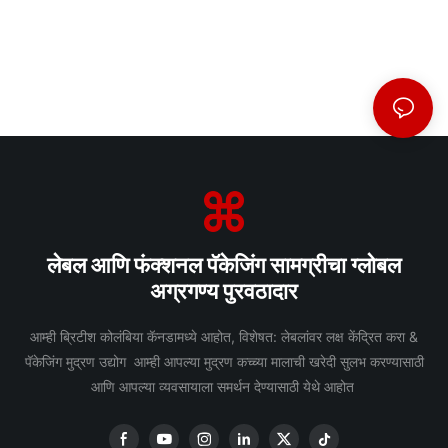
लेबल आणि फंक्शनल पॅकेजिंग सामग्रीचा ग्लोबल
अग्रगण्य पुरवठादार
आम्ही ब्रिटीश कोलंबिया कॅनडामध्ये आहोत, विशेषत: लेबलांवर लक्ष केंद्रित करा &
पॅकेजिंग मुद्रण उद्योग आम्ही आपल्या मुद्रण कच्च्या मालाची खरेदी सुलभ करण्यासाठी
आणि आपल्या व्यवसायाला समर्थन देण्यासाठी येथे आहोत