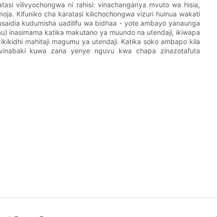
atasi vilivyochongwa ni rahisi: vinachanganya mvuto wa hisia,
moja. Kifuniko cha karatasi kilichochongwa vizuri huinua wakati
saidia kudumisha uadilifu wa bidhaa - yote ambayo yanaunga
u) inasimama katika makutano ya muundo na utendaji, ikiwapa
ikikidhi mahitaji magumu ya utendaji. Katika soko ambapo kila
a vinabaki kuwa zana yenye nguvu kwa chapa zinazotafuta