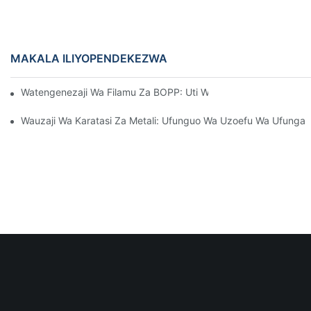
MAKALA ILIYOPENDEKEZWA
Watengenezaji Wa Filamu Za BOPP: Uti Wa Mgongo Wa Ufungas
Wauzaji Wa Karatasi Za Metali: Ufunguo Wa Uzoefu Wa Ufungas