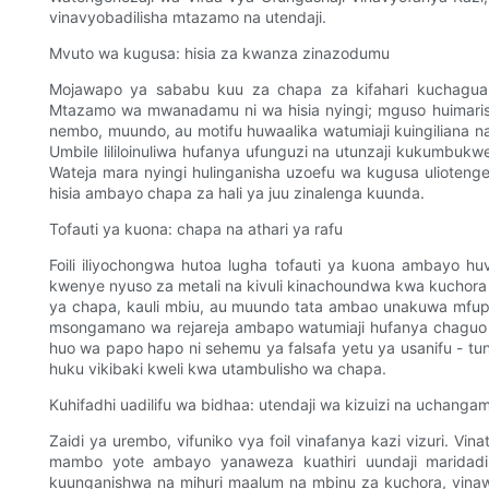
vinavyobadilisha mtazamo na utendaji.
Mvuto wa kugusa: hisia za kwanza zinazodumu
Mojawapo ya sababu kuu za chapa za kifahari kuchagua v
Mtazamo wa mwanadamu ni wa hisia nyingi; mguso huimarish
nembo, muundo, au motifu huwaalika watumiaji kuingiliana 
Umbile lililoinuliwa hufanya ufunguzi na utunzaji kukumbuk
Wateja mara nyingi hulinganisha uzoefu wa kugusa ulioteng
hisia ambayo chapa za hali ya juu zinalenga kuunda.
Tofauti ya kuona: chapa na athari ya rafu
Foili iliyochongwa hutoa lugha tofauti ya kuona ambayo 
kwenye nyuso za metali na kivuli kinachoundwa kwa kuchora h
ya chapa, kauli mbiu, au muundo tata ambao unakuwa mfupi
msongamano wa rejareja ambapo watumiaji hufanya chaguo 
huo wa papo hapo ni sehemu ya falsafa yetu ya usanifu - tu
huku vikibaki kweli kwa utambulisho wa chapa.
Kuhifadhi uadilifu wa bidhaa: utendaji wa kizuizi na uchanga
Zaidi ya urembo, vifuniko vya foil vinafanya kazi vizuri. Vin
mambo yote ambayo yanaweza kuathiri uundaji maridadi 
kuunganishwa na mihuri maalum na mbinu za kuchora, vina