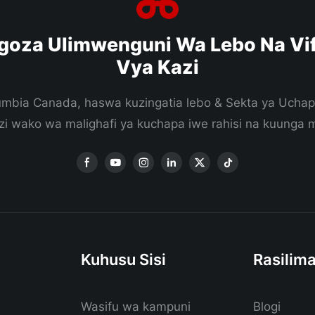
goza Ulimwenguni Wa Lebo Na Vif
Vya Kazi
lumbia Canada, haswa kuzingatia lebo & Sekta ya Uchap
i wako wa malighafi ya kuchapa iwe rahisi na kuunga
Kuhusu Sisi
Rasilima
Wasifu wa kampuni
Blogi