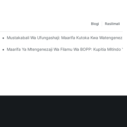
Blogi
Rasilimali
i Ya Uendelevu
Mustakabali Wa Ufungashaji: Maarifa Kutoka Kwa Watengeneza
Kwa Biashara Yako
Maarifa Ya Mtengenezaji Wa Filamu Wa BOPP: Kupitia Mitindo Y