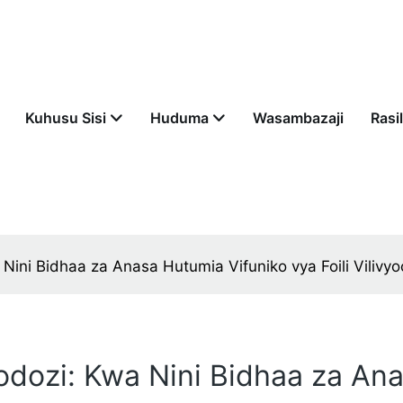
Kuhusu Sisi
Huduma
Wasambazaji
Rasil
 Nini Bidhaa za Anasa Hutumia Vifuniko vya Foili Viliv
podozi: Kwa Nini Bidhaa za An