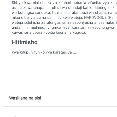
Siri ya kwa nini chapa za kifahari hutumia vifuniko vya kar
usimulizi wa chapa, na ulinzi wa utendaji katika kipengele ki
wa kufungua sanduku, huimarisha utambuzi wa chapa, na hu
mkono bei ya juu na uaminifu kwa wateja. HARDVOGUE (Haim
wateja suluhisho za ufungashaji zinazoonyesha anasa huku z
undani ni muhimu, vifuniko vya karatasi vilivyochongw
kuwasiliana ubora kupitia kuona na kugusa.
Hitimisho
Kwa kifupi, vifuniko vya karatasi ya ...
Wasiliana na sisi