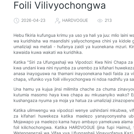
Foili Vilivyochongwa
2026-04-23
HARDVOGUE
213
Hebu fikiria kufungua krimu ya uso ya hali ya juu: mlio laini
wa kuridhisha wa maandishi yaliyochongwa chini ya kidole 
umaliziaji wa metali - hufanya zaidi ya kuonekana mzuri. Ki
kawaida kuwa wakati wa kuridhika.
Katika "Siri za Ufungashaji wa Vipodozi: Kwa Nini Chapa za
kwa undani kwa nini nyumba za urembo za kifahari huwekeza 
anasa inayoguswa na thamani inayoonekana hadi faida za vi
chapa, vifuniko vya foili vilivyochongwa ni ndoa nadhifu ya s
Una hamu ya kujua jinsi milimita chache za chuma zinavy
kutumia masomo haya kwa chapa au mkusanyiko wako? Ende
kushangaza nyuma ya moja ya hatua za umaliziaji zinazope
Katika ulimwengu wa vipodozi wenye ushindani mkubwa, vif
za kifahari huwekeza katika maelezo yanayoonyesha ubo
Mojawapo ya maelezo kama hayo ambayo yamekuwa alama ya ut
foil kilichochongwa. Katika HARDVOGUE (jina fupi Haimu),
Watengenezaji wa Vifaa vya Ufungashaji Vinavyofanya Kazi, 