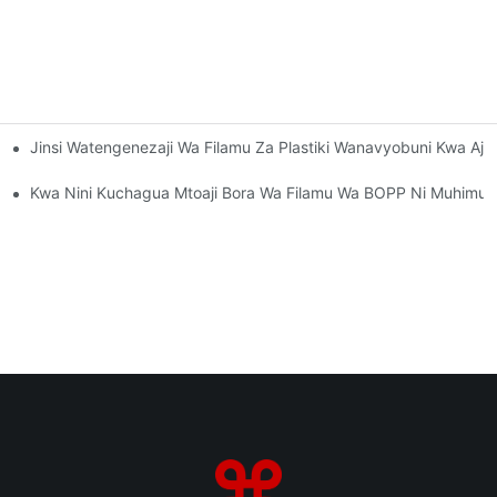
Jinsi Watengenezaji Wa Filamu Za Plastiki Wanavyobuni Kwa Ajil
haji Unaonyumbulika
haji Wa Anasa
Kwa Nini Kuchagua Mtoaji Bora Wa Filamu Wa BOPP Ni Muhimu 