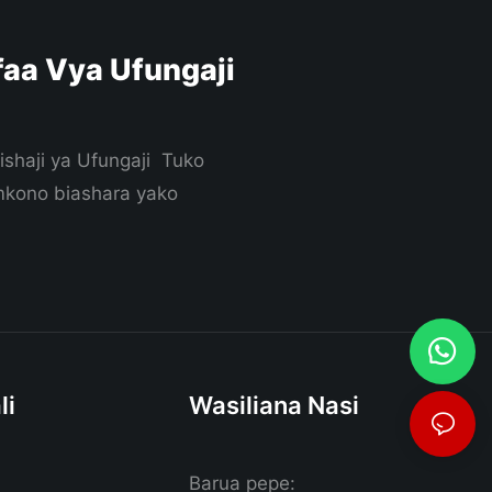
aa Vya Ufungaji
ishaji ya Ufungaji Tuko
 mkono biashara yako
li
Wasiliana Nasi
Barua pepe: