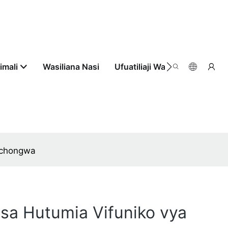
imali
Wasiliana Nasi
Ufuatiliaji Wa Agizo
yochongwa
asa Hutumia Vifuniko vya