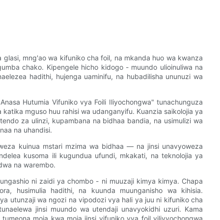
 wa glasi, mng'ao wa kifuniko cha foil, na mkanda huo wa kwanza
gumba chako. Kipengele hicho kidogo - muundo ulioinuliwa na
naelezea hadithi, hujenga uaminifu, na hubadilisha ununuzi wa
 Anasa Hutumia Vifuniko vya Foili Iliyochongwa" tunachunguza
katika mguso huu rahisi wa udanganyifu. Kuanzia saikolojia ya
tendo za ulinzi, kupambana na bidhaa bandia, na usimulizi wa
anaa na uhandisi.
oweza kuinua mstari mzima wa bidhaa — na jinsi unavyoweza
lea kusoma ili kugundua ufundi, mkakati, na teknolojia ya
ndwa na warembo.
ungashio ni zaidi ya chombo - ni muuzaji kimya kimya. Chapa
ra, husimulia hadithi, na kuunda muunganisho wa kihisia.
unzaji wa ngozi na vipodozi vya hali ya juu ni kifuniko cha
 tunaelewa jinsi muundo wa utendaji unavyokidhi uzuri. Kama
tumeona moja kwa moja jinsi vifuniko vya foil vilivyochongwa