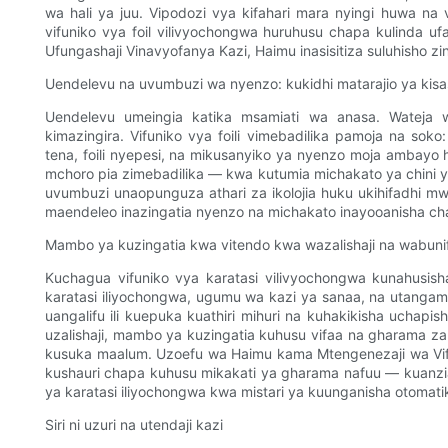
wa hali ya juu. Vipodozi vya kifahari mara nyingi huwa na
vifuniko vya foil vilivyochongwa huruhusu chapa kulinda u
Ufungashaji Vinavyofanya Kazi, Haimu inasisitiza suluhisho zin
Uendelevu na uvumbuzi wa nyenzo: kukidhi matarajio ya kis
Uendelevu umeingia katika msamiati wa anasa. Wateja w
kimazingira. Vifuniko vya foili vimebadilika pamoja na so
tena, foili nyepesi, na mikusanyiko ya nyenzo moja ambayo 
mchoro pia zimebadilika — kwa kutumia michakato ya chini
uvumbuzi unaopunguza athari za ikolojia huku ukihifadhi m
maendeleo inazingatia nyenzo na michakato inayooanisha ch
Mambo ya kuzingatia kwa vitendo kwa wazalishaji na wabuni
Kuchagua vifuniko vya karatasi vilivyochongwa kunahusish
karatasi iliyochongwa, ugumu wa kazi ya sanaa, na utanga
uangalifu ili kuepuka kuathiri mihuri na kuhakikisha uchapis
uzalishaji, mambo ya kuzingatia kuhusu vifaa na gharama z
kusuka maalum. Uzoefu wa Haimu kama Mtengenezaji wa Vif
kushauri chapa kuhusu mikakati ya gharama nafuu — kuanzi
ya karatasi iliyochongwa kwa mistari ya kuunganisha otomatik
Siri ni uzuri na utendaji kazi