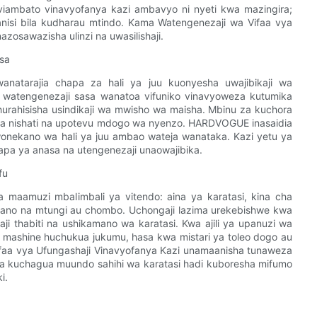
 viambato vinavyofanya kazi ambavyo ni nyeti kwa mazingira;
fanisi bila kudharau mtindo. Kama Watengenezaji wa Vifaa vya
azosawazisha ulinzi na uwasilishaji.
asa
anatarajia chapa za hali ya juu kuonyesha uwajibikaji wa
ko: watengenezaji sasa wanatoa vifuniko vinavyoweza kutumika
hurahisisha usindikaji wa mwisho wa maisha. Mbinu za kuchora
 ya nishati na upotevu mdogo wa nyenzo. HARDVOGUE inasaidia
wonekano wa hali ya juu ambao wateja wanataka. Kazi yetu ya
apa ya anasa na utengenezaji unaowajibika.
fu
a maamuzi mbalimbali ya vitendo: aina ya karatasi, kina cha
mano na mtungi au chombo. Uchongaji lazima urekebishwe kwa
haji thabiti na ushikamano wa karatasi. Kwa ajili ya upanuzi wa
a mashine huchukua jukumu, hasa kwa mistari ya toleo dogo au
aa vya Ufungashaji Vinavyofanya Kazi unamaanisha tunaweza
a kuchagua muundo sahihi wa karatasi hadi kuboresha mifumo
i.