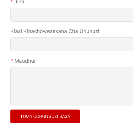
Jina
Kiasi Kinachowezekana Cha Ununuzi
Maudhui
TUMA UCHUNGUZI SASA