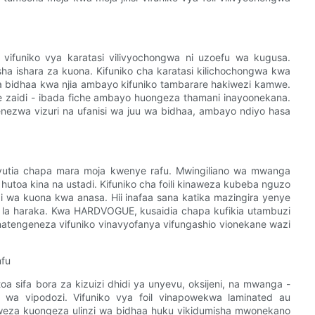
ifuniko vya karatasi vilivyochongwa ni uzoefu wa kugusa.
a ishara za kuona. Kifuniko cha karatasi kilichochongwa kwa
na bidhaa kwa njia ambayo kifuniko tambarare hakiwezi kamwe.
we zaidi - ibada fiche ambayo huongeza thamani inayoonekana.
enezwa vizuri na ufanisi wa juu wa bidhaa, ambayo ndiyo hasa
huvutia chapa mara moja kwenye rafu. Mwingiliano wa mwanga
utoa kina na ustadi. Kifuniko cha foili kinaweza kubeba nguzo
 wa kuona kwa anasa. Hii inafaa sana katika mazingira yenye
la haraka. Kwa HARDVOGUE, kusaidia chapa kufikia utambuzi
natengeneza vifuniko vinavyofanya vifungashio vionekane wazi
mfu
atoa sifa bora za kizuizi dhidi ya unyevu, oksijeni, na mwanga -
wa vipodozi. Vifuniko vya foil vinapowekwa laminated au
weza kuongeza ulinzi wa bidhaa huku vikidumisha mwonekano