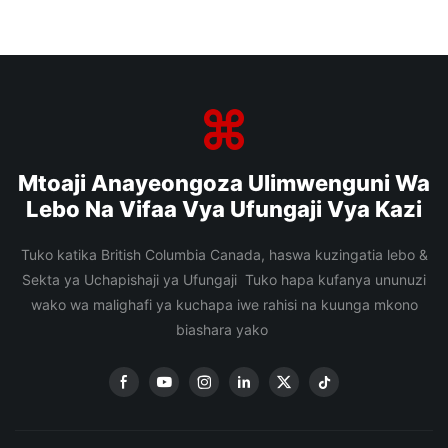
Mtoaji Anayeongoza Ulimwenguni Wa
Lebo Na Vifaa Vya Ufungaji Vya Kazi
Tuko katika British Columbia Canada, haswa kuzingatia lebo &
Sekta ya Uchapishaji ya Ufungaji Tuko hapa kufanya ununuzi
wako wa malighafi ya kuchapa iwe rahisi na kuunga mkono
biashara yako