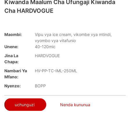
Kiwanda Maalum Cha Ufungaji Kiwanda
Cha HARDVOGUE
Maombi:
Vipu vya ice cream, vikombe vya mtindi,
vyombo vya vitafunio
Unene:
40-120mic
Jina La
HARDVOGUE
Chapa:
Nambari Ya
HV-PP-TC-IML-250ML
Mfano:
Nyenzo:
BOPP
uchunguzi
Nenda kununua