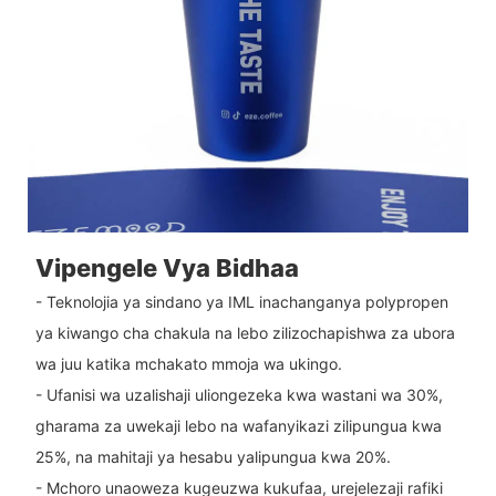
Vipengele Vya Bidhaa
- Teknolojia ya sindano ya IML inachanganya polypropen
ya kiwango cha chakula na lebo zilizochapishwa za ubora
wa juu katika mchakato mmoja wa ukingo.
- Ufanisi wa uzalishaji uliongezeka kwa wastani wa 30%,
gharama za uwekaji lebo na wafanyikazi zilipungua kwa
25%, na mahitaji ya hesabu yalipungua kwa 20%.
- Mchoro unaoweza kugeuzwa kukufaa, urejelezaji rafiki