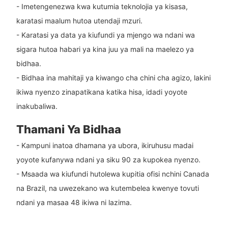
- Imetengenezwa kwa kutumia teknolojia ya kisasa,
karatasi maalum hutoa utendaji mzuri.
- Karatasi ya data ya kiufundi ya mjengo wa ndani wa
sigara hutoa habari ya kina juu ya mali na maelezo ya
bidhaa.
- Bidhaa ina mahitaji ya kiwango cha chini cha agizo, lakini
ikiwa nyenzo zinapatikana katika hisa, idadi yoyote
inakubaliwa.
Thamani Ya Bidhaa
- Kampuni inatoa dhamana ya ubora, ikiruhusu madai
yoyote kufanywa ndani ya siku 90 za kupokea nyenzo.
- Msaada wa kiufundi hutolewa kupitia ofisi nchini Canada
na Brazil, na uwezekano wa kutembelea kwenye tovuti
ndani ya masaa 48 ikiwa ni lazima.