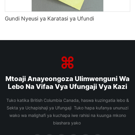
Gundi Nyeusi ya Karatasi ya Ufundi
Mtoaji Anayeongoza Ulimwenguni Wa
Lebo Na Vifaa Vya Ufungaji Vya Kazi
Tuko katika British Columbia Canada, haswa kuzingatia lebo &
Sekta ya Uchapishaji ya Ufungaji Tuko hapa kufanya ununuzi
wako wa malighafi ya kuchapa iwe rahisi na kuunga mkono
biashara yako