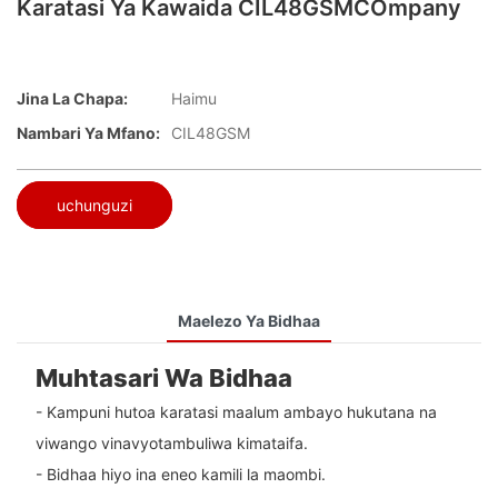
Karatasi Ya Kawaida CIL48GSMCOmpany
Jina La Chapa:
Haimu
Nambari Ya Mfano:
CIL48GSM
uchunguzi
Maelezo Ya Bidhaa
Muhtasari Wa Bidhaa
- Kampuni hutoa karatasi maalum ambayo hukutana na
viwango vinavyotambuliwa kimataifa.
- Bidhaa hiyo ina eneo kamili la maombi.