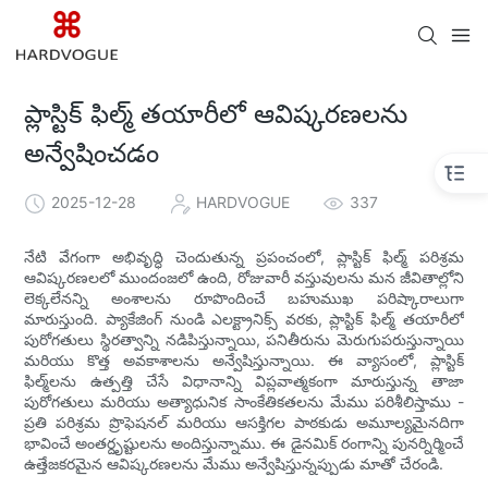
ప్లాస్టిక్ ఫిల్మ్ తయారీలో ఆవిష్కరణలను
అన్వేషించడం
2025-12-28
HARDVOGUE
337
నేటి వేగంగా అభివృద్ధి చెందుతున్న ప్రపంచంలో, ప్లాస్టిక్ ఫిల్మ్ పరిశ్రమ
ఆవిష్కరణలలో ముందంజలో ఉంది, రోజువారీ వస్తువులను మన జీవితాల్లోని
లెక్కలేనన్ని అంశాలను రూపొందించే బహుముఖ పరిష్కారాలుగా
మారుస్తుంది. ప్యాకేజింగ్ నుండి ఎలక్ట్రానిక్స్ వరకు, ప్లాస్టిక్ ఫిల్మ్ తయారీలో
పురోగతులు స్థిరత్వాన్ని నడిపిస్తున్నాయి, పనితీరును మెరుగుపరుస్తున్నాయి
మరియు కొత్త అవకాశాలను అన్వేషిస్తున్నాయి. ఈ వ్యాసంలో, ప్లాస్టిక్
ఫిల్మ్‌లను ఉత్పత్తి చేసే విధానాన్ని విప్లవాత్మకంగా మారుస్తున్న తాజా
పురోగతులు మరియు అత్యాధునిక సాంకేతికతలను మేము పరిశీలిస్తాము -
ప్రతి పరిశ్రమ ప్రొఫెషనల్ మరియు ఆసక్తిగల పాఠకుడు అమూల్యమైనదిగా
భావించే అంతర్దృష్టులను అందిస్తున్నాము. ఈ డైనమిక్ రంగాన్ని పునర్నిర్మించే
ఉత్తేజకరమైన ఆవిష్కరణలను మేము అన్వేషిస్తున్నప్పుడు మాతో చేరండి.