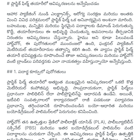
# ప్లాస్టిక్ ఫిల్మ్ తయారీలో ఆవిష్కరణలను అన్వేషించడం
ఆహార ప్యాకేజింగ్ నుండి ఎలక్ట్రానిక్స్, ఆరోగ్య సంరక్షణ మరియు అంతకు
మించి వివిధ పరిశ్రమలలో ప్లాస్టిక్ ఫిల్మ్ ఒక అనివార్యమైన అంశంగా మారింది.
బహుముఖ, మన్నికైన మరియు స్థిరమైన పదార్థాలకు డిమాండ్ పెరుగుతున్న
కొద్దీ, తయారీదారులు ఈ అభివృద్ధి చెందుతున్న అవసరాలను తీర్చడానికి
నిరంతరం ఆవిష్కరణలు చేస్తున్నారు. హైము అని కూడా పిలువబడే
హార్డ్‌వోగ్, ఈ పురోగతులలో ముందంజలో ఉంది, ఫంక్షనల్ ప్యాకేజింగ్
మెటీరియల్ తయారీదారుల తత్వాన్ని కలిగి ఉంది. ఈ వ్యాసం ప్లాస్టిక్ ఫిల్మ్
తయారీ భవిష్యత్తును రూపొందించే తాజా ఆవిష్కరణలను మరియు హార్డ్‌వోగ్
వంటి బ్రాండ్‌లు పరివర్తనకు ఎలా నాయకత్వం వహిస్తున్నాయో అన్వేషిస్తుంది.
## 1. పదార్థ కూర్పులో పురోగతులు
ప్లాస్టిక్ ఫిల్మ్ తయారీలో అత్యంత ముఖ్యమైన ఆవిష్కరణలలో ఒకటి కొత్త
మెటీరియల్ కంపోజిషన్ల అభివృద్ధి. సాంప్రదాయకంగా, ప్లాస్టిక్ ఫిల్మ్‌లు
ప్రధానంగా పాలిథిలిన్ లేదా పాలీప్రొఫైలిన్‌పై ఆధారపడి ఉండేవి. అయితే,
ఇటీవలి సంవత్సరాలలో కార్యాచరణలో రాజీ పడకుండా పర్యావరణ
ప్రభావాన్ని తగ్గించడానికి రూపొందించబడిన బయో-ఆధారిత మరియు
బయోడిగ్రేడబుల్ పాలిమర్‌లలో పెరుగుదల కనిపించింది.
హార్డ్‌వోగ్ తన ఉత్పత్తుల శ్రేణిలో పాలీలాక్టిక్ యాసిడ్ (PLA), పాలీబ్యూటిలీన్
సక్సినేట్ (PBS) మరియు ఇతర బయోడిగ్రేడబుల్ పాలిమర్‌ల వంటి
పదార్థాలను చురుకుగా చేర్చింది. ఈ ఆవిష్కరణలు ప్లాస్టిక్ ఫిల్మ్‌ల ఉత్పత్తికి
అనుమతిస్తాయి, ఇవి తగిన పరిస్థితులలో త్వరగా క్షీణిస్తాయి, ప్లాస్టిక్