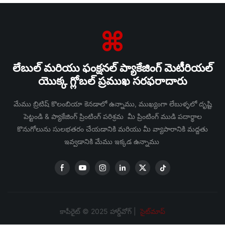
లేబుల్ మరియు ఫంక్షనల్ ప్యాకేజింగ్ మెటీరియల్
యొక్క గ్లోబల్ ప్రముఖ సరఫరాదారు
మేము బ్రిటిష్ కొలంబియా కెనడాలో ఉన్నాము, ముఖ్యంగా లేబుళ్ళలో దృష్టి
పెట్టండి & ప్యాకేజింగ్ ప్రింటింగ్ పరిశ్రమ మీ ప్రింటింగ్ ముడి పదార్థాల
కొనుగోలును సులభతరం చేయడానికి మరియు మీ వ్యాపారానికి మద్దతు
ఇవ్వడానికి మేము ఇక్కడ ఉన్నాము
కాపీరైట్ © 2025 హార్డ్‌వోగ్ |
సైట్‌మాప్