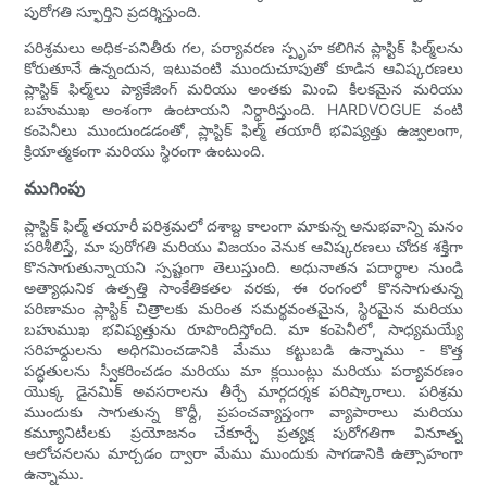
పురోగతి స్ఫూర్తిని ప్రదర్శిస్తుంది.
పరిశ్రమలు అధిక-పనితీరు గల, పర్యావరణ స్పృహ కలిగిన ప్లాస్టిక్ ఫిల్మ్‌లను
కోరుతూనే ఉన్నందున, ఇటువంటి ముందుచూపుతో కూడిన ఆవిష్కరణలు
ప్లాస్టిక్ ఫిల్మ్‌లు ప్యాకేజింగ్ మరియు అంతకు మించి కీలకమైన మరియు
బహుముఖ అంశంగా ఉంటాయని నిర్ధారిస్తుంది. HARDVOGUE వంటి
కంపెనీలు ముందుండడంతో, ప్లాస్టిక్ ఫిల్మ్ తయారీ భవిష్యత్తు ఉజ్వలంగా,
క్రియాత్మకంగా మరియు స్థిరంగా ఉంటుంది.
ముగింపు
ప్లాస్టిక్ ఫిల్మ్ తయారీ పరిశ్రమలో దశాబ్ద కాలంగా మాకున్న అనుభవాన్ని మనం
పరిశీలిస్తే, మా పురోగతి మరియు విజయం వెనుక ఆవిష్కరణలు చోదక శక్తిగా
కొనసాగుతున్నాయని స్పష్టంగా తెలుస్తుంది. అధునాతన పదార్థాల నుండి
అత్యాధునిక ఉత్పత్తి సాంకేతికతల వరకు, ఈ రంగంలో కొనసాగుతున్న
పరిణామం ప్లాస్టిక్ చిత్రాలకు మరింత సమర్థవంతమైన, స్థిరమైన మరియు
బహుముఖ భవిష్యత్తును రూపొందిస్తోంది. మా కంపెనీలో, సాధ్యమయ్యే
సరిహద్దులను అధిగమించడానికి మేము కట్టుబడి ఉన్నాము - కొత్త
పద్ధతులను స్వీకరించడం మరియు మా క్లయింట్లు మరియు పర్యావరణం
యొక్క డైనమిక్ అవసరాలను తీర్చే మార్గదర్శక పరిష్కారాలు. పరిశ్రమ
ముందుకు సాగుతున్న కొద్దీ, ప్రపంచవ్యాప్తంగా వ్యాపారాలు మరియు
కమ్యూనిటీలకు ప్రయోజనం చేకూర్చే ప్రత్యక్ష పురోగతిగా వినూత్న
ఆలోచనలను మార్చడం ద్వారా మేము ముందుకు సాగడానికి ఉత్సాహంగా
ఉన్నాము.