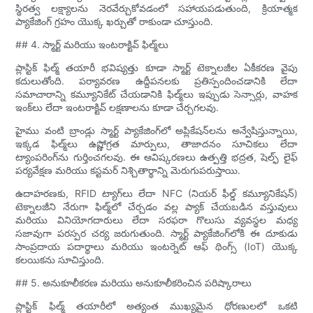
స్థిరత్వ లక్ష్యాలను నెరవేర్చుకోవడంలో సహాయపడుతుంది, క్రియాత్మక
ప్యాకేజింగ్ గ్రహం యొక్క ఖర్చుతో రాకుండా చూస్తుంది.
## 4. స్మార్ట్ మరియు ఇంటరాక్టివ్ ఫిల్మ్‌లు
ప్లాస్టిక్ ఫిల్మ్ తయారీ భవిష్యత్తు కూడా స్మార్ట్ టెక్నాలజీల ఏకీకరణ వైపు
కదులుతోంది. పర్యావరణ ఉద్దీపనలకు ప్రతిస్పందించడానికి లేదా
సమాచారాన్ని కమ్యూనికేట్ చేయడానికి ఫిల్మ్‌లు ఇప్పుడు సెన్సార్లు, వాహక
ఇంక్‌లు లేదా ఇంటరాక్టివ్ లక్షణాలను కూడా చేర్చగలవు.
హైము వంటి బ్రాండ్లు స్మార్ట్ ప్యాకేజింగ్‌లో అప్లికేషన్‌లను అన్వేషిస్తున్నాయి,
ఇక్కడ ఫిల్మ్‌లు ఉష్ణోగ్రత మార్పులు, తాజాదనం సూచికలు లేదా
ట్యాంపరింగ్‌ను గుర్తించగలవు. ఈ ఆవిష్కరణలు ఉత్పత్తి భద్రత, షెల్ఫ్ లైఫ్
పర్యవేక్షణ మరియు కస్టమర్ నిశ్చితార్థాన్ని మెరుగుపరుస్తాయి.
ఉదాహరణకు, RFID ట్యాగ్‌లు లేదా NFC (నియర్ ఫీల్డ్ కమ్యూనికేషన్)
టెక్నాలజీని నేరుగా ఫిల్మ్‌లో చేర్చడం వల్ల ప్యాక్ చేయబడిన వస్తువులు
మరియు వినియోగదారులు లేదా సరఫరా గొలుసు వ్యవస్థల మధ్య
సజావుగా పరస్పర చర్య జరుగుతుంది. స్మార్ట్ ప్యాకేజింగ్‌లోకి ఈ దూకుడు
సాంప్రదాయ పదార్థాలు మరియు ఇంటర్నెట్ ఆఫ్ థింగ్స్ (IoT) యొక్క
కలయికను సూచిస్తుంది.
## 5. అనుకూలీకరణ మరియు అనుకూలీకరించిన పరిష్కారాలు
ప్లాస్టిక్ ఫిల్మ్ తయారీలో అత్యంత ముఖ్యమైన ధోరణులలో ఒకటి