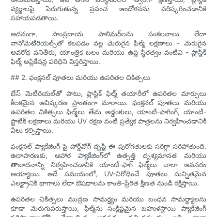
వ్యర్థాలపై పెరుగుతున్న ప్రపంచ ఆందోళనను పరిష్కరించడానికి
సహాయపడతాయి.
అదనంగా, సాంప్రదాయ పాలిమర్‌లను సంకలనాలు లేదా
నానోమెటీరియల్స్‌తో కలపడం వల్ల మెరుగైన ఫిల్మ్ లక్షణాలు - మెరుగైన
అవరోధ పనితీరు, యాంత్రిక బలం మరియు ఉష్ణ స్థిరత్వం వంటివి - ప్లాస్టిక్
ఫిల్మ్ అప్లికేషన్ల పరిధిని విస్తరిస్తాయి.
## 2. ఫంక్షనల్ పూతలు మరియు ఉపరితల చికిత్సలు
బేస్ మెటీరియల్‌తో పాటు, ప్లాస్టిక్ ఫిల్మ్ తయారీలో ఉపరితల మార్పులు
కీలకమైన ఆవిష్కరణ ప్రాంతంగా మారాయి. ఫంక్షనల్ పూతలు మరియు
ఉపరితల చికిత్సలు ఫిల్మ్‌లు తేమ అడ్డంకులు, యాంటీ-ఫాగింగ్, యాంటీ-
స్టాటిక్ లక్షణాలు మరియు UV రక్షణ వంటి ప్రత్యేక పాత్రలను నిర్వహించడానికి
వీలు కల్పిస్తాయి.
ఫంక్షనల్ ప్యాకేజింగ్ పై హార్డ్‌వోగ్ దృష్టి ఈ పురోగతులకు సరిగ్గా సరిపోతుంది.
ఉదాహరణకు, ఆహార ప్యాకేజింగ్‌లో ఉత్పత్తి దృశ్యమానత మరియు
తాజాదనాన్ని నిర్వహించడానికి యాంటీ-ఫాగ్ ఫిల్మ్‌లు చాలా అవసరం
అయ్యాయి. అదే సమయంలో, UV-నిరోధించే పూతలు సున్నితమైన
ఎలక్ట్రానిక్ భాగాలు లేదా ఔషధాలను కాంతి-ప్రేరిత క్షీణత నుండి రక్షిస్తాయి.
ఉపరితల చికిత్సలు ముద్రణ సామర్థ్యం మరియు బంధన సామర్థ్యాలను
కూడా మెరుగుపరుస్తాయి, ఫిల్మ్‌ను సంక్లిష్టమైన బహుళస్థాయి ప్యాకేజింగ్