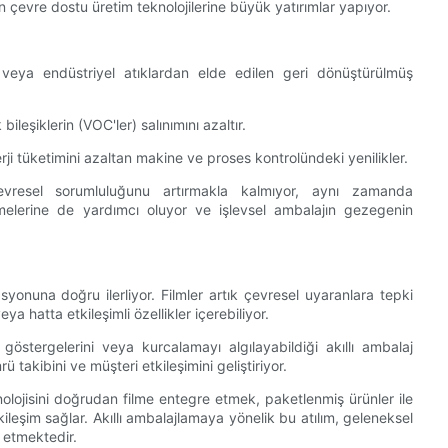
yan çevre dostu üretim teknolojilerine büyük yatırımlar yapıyor.
eya endüstriyel atıklardan elde edilen geri dönüştürülmüş
eşiklerin (VOC'ler) salınımını azaltır.
rji tüketimini azaltan makine ve proses kontrolündeki yenilikler.
evresel sorumluluğunu artırmakla kalmıyor, aynı zamanda
tirmelerine de yardımcı oluyor ve işlevsel ambalajın gezegenin
rasyonuna doğru ilerliyor. Filmler artık çevresel uyaranlara tepki
a hatta etkileşimli özellikler içerebiliyor.
k göstergelerini veya kurcalamayı algılayabildiği akıllı ambalaj
ü takibini ve müşteri etkileşimini geliştiriyor.
nolojisini doğrudan filme entegre etmek, paketlenmiş ürünler ile
kileşim sağlar. Akıllı ambalajlamaya yönelik bu atılım, geleneksel
l etmektedir.