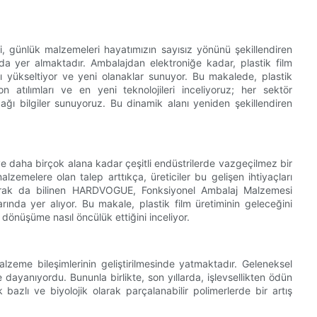
, günlük malzemeleri hayatımızın sayısız yönünü şekillendiren
a yer almaktadır. Ambalajdan elektroniğe kadar, plastik film
ansı yükseltiyor ve yeni olanaklar sunuyor. Bu makalede, plastik
on atılımları ve en yeni teknolojileri inceliyoruz; her sektör
ğı bilgiler sunuyoruz. Bu dinamik alanı yeniden şekillendiren
ve daha birçok alana kadar çeşitli endüstrilerde vazgeçilmez bir
alzemelere olan talep arttıkça, üreticiler bu gelişen ihtiyaçları
 olarak da bilinen HARDVOGUE, Fonksiyonel Ambalaj Malzemesi
larında yer alıyor. Bu makale, plastik film üretiminin geleceğini
dönüşüme nasıl öncülük ettiğini inceliyor.
malzeme bileşimlerinin geliştirilmesinde yatmaktadır. Geleneksel
e dayanıyordu. Bununla birlikte, son yıllarda, işlevsellikten ödün
bazlı ve biyolojik olarak parçalanabilir polimerlerde bir artış