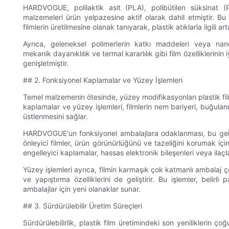
HARDVOGUE, polilaktik asit (PLA), polibütilen süksinat (P
malzemeleri ürün yelpazesine aktif olarak dahil etmiştir. Bu 
filmlerin üretilmesine olanak tanıyarak, plastik atıklarla ilgil
Ayrıca, geleneksel polimerlerin katkı maddeleri veya nan
mekanik dayanıklılık ve termal kararlılık gibi film özelliklerinin
genişletmiştir.
## 2. Fonksiyonel Kaplamalar ve Yüzey İşlemleri
Temel malzemenin ötesinde, yüzey modifikasyonları plastik film 
kaplamalar ve yüzey işlemleri, filmlerin nem bariyeri, buğulanm
üstlenmesini sağlar.
HARDVOGUE'un fonksiyonel ambalajlara odaklanması, bu gel
önleyici filmler, ürün görünürlüğünü ve tazeliğini korumak iç
engelleyici kaplamalar, hassas elektronik bileşenleri veya ilaç
Yüzey işlemleri ayrıca, filmin karmaşık çok katmanlı ambalaj 
ve yapıştırma özelliklerini de geliştirir. Bu işlemler, belirli
ambalajlar için yeni olanaklar sunar.
## 3. Sürdürülebilir Üretim Süreçleri
Sürdürülebilirlik, plastik film üretimindeki son yeniliklerin ç