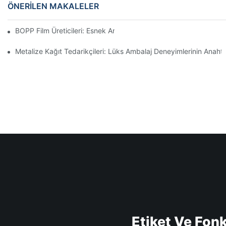
ÖNERILEN MAKALELER
BOPP Film Üreticileri: Esnek Ambalajın Omurgası
Metalize Kağıt Tedarikçileri: Lüks Ambalaj Deneyimlerinin Anahta
Etiket Ve Fon