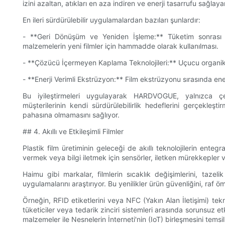
izini azaltan, atıkları en aza indiren ve enerji tasarrufu sağla
En ileri sürdürülebilir uygulamalardan bazıları şunlardır:
- **Geri Dönüşüm ve Yeniden İşleme:** Tüketim sonrası v
malzemelerin yeni filmler için hammadde olarak kullanılması.
- **Çözücü İçermeyen Kaplama Teknolojileri:** Uçucu organik bil
- **Enerji Verimli Ekstrüzyon:** Film ekstrüzyonu sırasında ene
Bu iyileştirmeleri uygulayarak HARDVOGUE, yalnızca ç
müşterilerinin kendi sürdürülebilirlik hedeflerini gerçekleş
pahasına olmamasını sağlıyor.
## 4. Akıllı ve Etkileşimli Filmler
Plastik film üretiminin geleceği de akıllı teknolojilerin enteg
vermek veya bilgi iletmek için sensörler, iletken mürekkepler vey
Haimu gibi markalar, filmlerin sıcaklık değişimlerini, tazeli
uygulamalarını araştırıyor. Bu yenilikler ürün güvenliğini, raf ömr
Örneğin, RFID etiketlerini veya NFC (Yakın Alan İletişimi) tek
tüketiciler veya tedarik zinciri sistemleri arasında sorunsuz et
malzemeler ile Nesnelerin İnterneti'nin (IoT) birleşmesini temsi