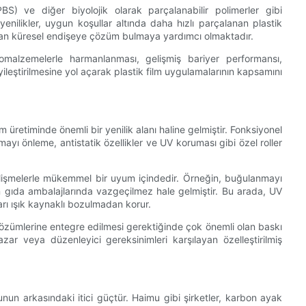
BS) ve diğer biyolojik olarak parçalanabilir polimerler gibi
yenilikler, uygun koşullar altında daha hızlı parçalanan plastik
i artan küresel endişeye çözüm bulmaya yardımcı olmaktadır.
omalzemelerle harmanlanması, gelişmiş bariyer performansı,
 iyileştirilmesine yol açarak plastik film uygulamalarının kapsamını
üretiminde önemli bir yenilik alanı haline gelmiştir. Fonksiyonel
ayı önleme, antistatik özellikler ve UV koruması gibi özel roller
işmelerle mükemmel bir uyum içindedir. Örneğin, buğulanmayı
in gıda ambalajlarında vazgeçilmez hale gelmiştir. Bu arada, UV
ları ışık kaynaklı bozulmadan korur.
çözümlerine entegre edilmesi gerektiğinde çok önemli olan baskı
 pazar veya düzenleyici gereksinimleri karşılayan özelleştirilmiş
oğunun arkasındaki itici güçtür. Haimu gibi şirketler, karbon ayak