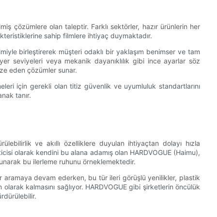
lmiş çözümlere olan taleptir. Farklı sektörler, hazır ürünlerin her
eristiklerine sahip filmlere ihtiyaç duymaktadır.
iyle birleştirerek müşteri odaklı bir yaklaşım benimser ve tam
bariyer seviyeleri veya mekanik dayanıklılık gibi ince ayarlar söz
ize eden çözümler sunar.
leri için gerekli olan titiz güvenlik ve uyumluluk standartlarını
anak tanır.
ürülebilirlik ve akıllı özelliklere duyulan ihtiyaçtan dolayı hızla
icisi olarak kendini bu alana adamış olan HARDVOGUE (Haimu),
 sunarak bu ilerleme ruhunu örneklemektedir.
r aramaya devam ederken, bu tür ileri görüşlü yenilikler, plastik
en olarak kalmasını sağlıyor. HARDVOGUE gibi şirketlerin öncülük
rdürülebilir.