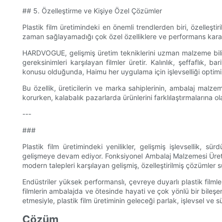
## 5. Özelleştirme ve Kişiye Özel Çözümler
Plastik film üretimindeki en önemli trendlerden biri, özelleştiri
zaman sağlayamadığı çok özel özelliklere ve performans karakt
HARDVOGUE, gelişmiş üretim tekniklerini uzman malzeme bilim
gereksinimleri karşılayan filmler üretir. Kalınlık, şeffaflık, 
konusu olduğunda, Haimu her uygulama için işlevselliği optim
Bu özellik, üreticilerin ve marka sahiplerinin, ambalaj malzeme
korurken, kalabalık pazarlarda ürünlerini farklılaştırmalarına ol
---
###
Plastik film üretimindeki yenilikler, gelişmiş işlevsellik, sürd
gelişmeye devam ediyor. Fonksiyonel Ambalaj Malzemesi Üret
modern talepleri karşılayan gelişmiş, özelleştirilmiş çözümler
Endüstriler yüksek performanslı, çevreye duyarlı plastik filmle
filmlerin ambalajda ve ötesinde hayati ve çok yönlü bir bileş
etmesiyle, plastik film üretiminin geleceği parlak, işlevsel ve sü
Çözüm