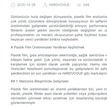
2025-12-28
HARDVOGUE
348
Günümüzün hızla değişen dünyasında, plastik film endüstrisi
çok yönlü çözümlere dönüştürerek inovasyonun ön saflarınd
üretimindeki gelişmeler sürdürülebilirliği artırıyor, perform
filmlerin üretim şeklini devrim niteliğinde değiştiren en s
profesyonelinin ve meraklı okuyucunun paha biçilmez bulaca
heyecan verici yenilikleri birlikte keşfedelim.
# Plastik Film Üretimindeki Yenilikleri Keşfetmek
Plastik film, gıda ambalajından elektroniğe, sağlık sektörüne 
bileşen haline geldi. Çok yönlü, dayanıklı ve sürdürülebilir m
karşılamak için sürekli olarak yenilik yapıyorlar. Haimu
Üreticileri felsefesini somutlaştırarak bu gelişmelerin ön saf
şekillendiren en son yenilikleri ve HARDVOGUE gibi markaların 
## 1. Malzeme Bileşiminde Gelişmeler
Plastik film üretimindeki en önemli yeniliklerden biri, yeni 
olarak, plastik filmler esas olarak polietilen veya polipropilen
vermeden çevresel etkiyi azaltmak için tasarlanmış biyolojik 
gözlemlenmiştir.