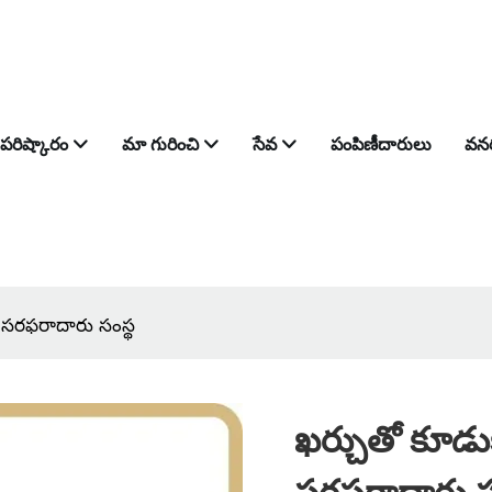
పరిష్కారం
మా గురించి
సేవ
పంపిణీదారులు
వన
్ సరఫరాదారు సంస్థ
ఖర్చుతో కూడు