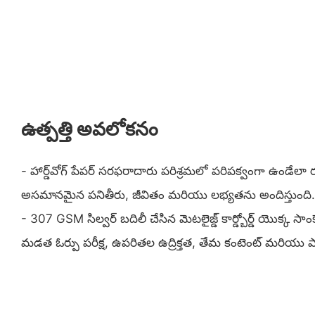
ఉత్పత్తి అవలోకనం
- హార్డ్‌వోగ్ పేపర్ సరఫరాదారు పరిశ్రమలో పరిపక్వంగా ఉండేల
అసమానమైన పనితీరు, జీవితం మరియు లభ్యతను అందిస్తుంది.
- 307 GSM సిల్వర్ బదిలీ చేసిన మెటలైజ్డ్ కార్డ్బోర్డ్ యొక్క సా
మడత ఓర్పు పరీక్ష, ఉపరితల ఉద్రిక్తత, తేమ కంటెంట్ మరియు ప