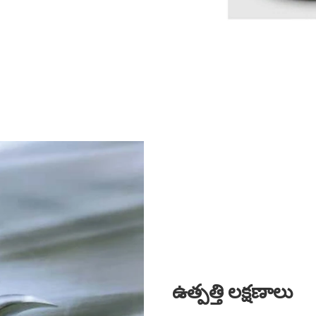
ఉత్పత్తి లక్షణాలు