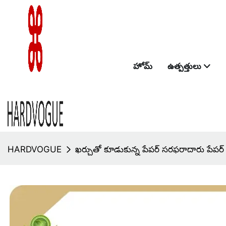
హోమ్
ఉత్పత్తులు
HARDVOGUE
ఖర్చుతో కూడుకున్న పేపర్ సరఫరాదారు పేపర