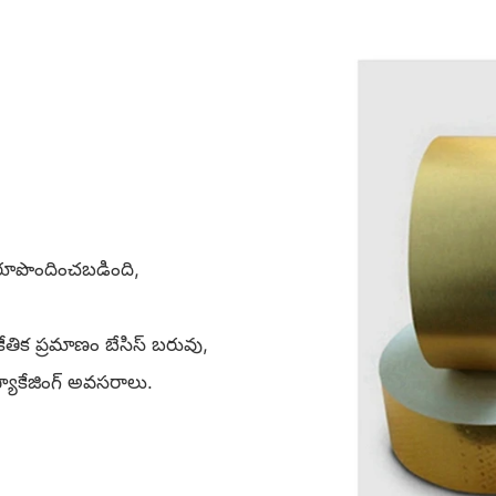
ా రూపొందించబడింది,
ంకేతిక ప్రమాణం బేసిస్ బరువు,
్యాకేజింగ్ అవసరాలు.