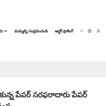
రు
మమ్మల్ని సంప్రదించండి
ఆర్డర్ ట్రాకింగ్
కున్న పేపర్ సరఫరాదారు పేపర్