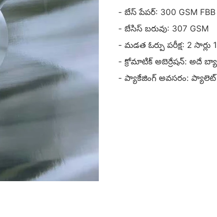
- బేస్ పేపర్: 300 GSM FBB బ
- బేసిస్ బరువు: 307 GSM
- మడత ఓర్పు పరీక్ష: 2 సార్
- క్రోమాటిక్ అబెర్రేషన్: అదే బ్
- ప్యాకేజింగ్ అవసరం: ప్యాలెట్ 