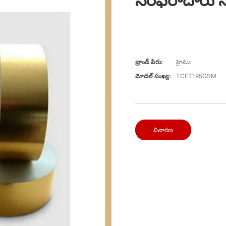
సరఫరాదారు స
బ్రాండ్ పేరు:
హైము
మోడల్ సంఖ్య:
TCFT195GSM
విచారణ