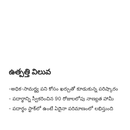
ఉత్పత్తి విలువ
-అధిక-సామర్థ్య పని కోసం ఖర్చుతో కూడుకున్న పరిష్కారం
- పదార్థాన్ని స్వీకరించిన 90 రోజులలోపు నాణ్యత హామీ
- పదార్థం స్టాక్‌లో ఉంటే ఏదైనా పరిమాణంలో లభిస్తుంది