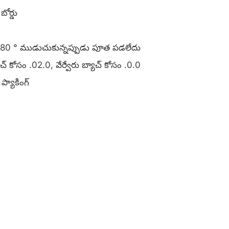
ోర్డు
లు 180 ° ముడుచుకున్నప్పుడు పూత పడలేదు
యాచ్ కోసం .02.0, వేర్వేరు బ్యాచ్ కోసం .0.0
ప్యాకింగ్