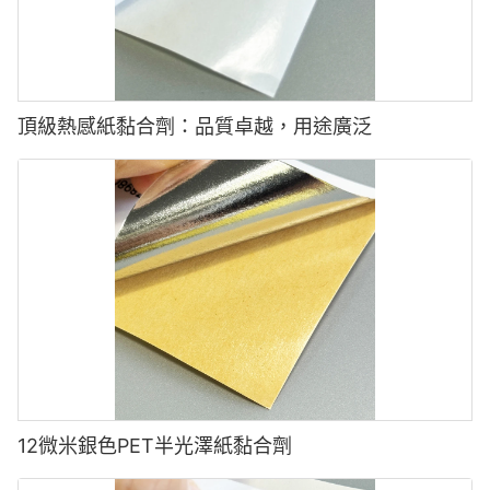
頂級熱感紙黏合劑：品質卓越，用途廣泛
12微米銀色PET半光澤紙黏合劑