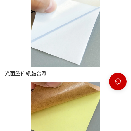
光面塗佈紙黏合劑