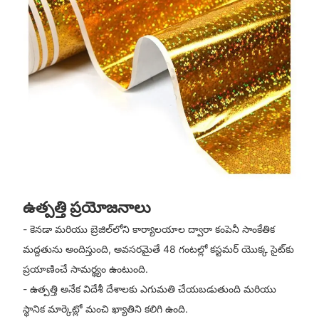
ఉత్పత్తి ప్రయోజనాలు
- కెనడా మరియు బ్రెజిల్‌లోని కార్యాలయాల ద్వారా కంపెనీ సాంకేతిక
మద్దతును అందిస్తుంది, అవసరమైతే 48 గంటల్లో కస్టమర్ యొక్క సైట్‌కు
ప్రయాణించే సామర్థ్యం ఉంటుంది.
- ఉత్పత్తి అనేక విదేశీ దేశాలకు ఎగుమతి చేయబడుతుంది మరియు
స్థానిక మార్కెట్లో మంచి ఖ్యాతిని కలిగి ఉంది.