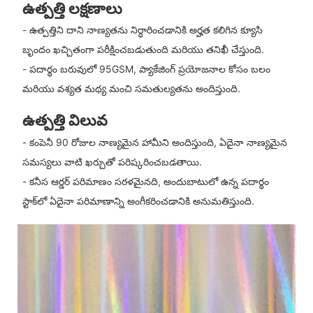
ఉత్పత్తి లక్షణాలు
- ఉత్పత్తిని దాని నాణ్యతను నిర్ధారించడానికి అర్హత కలిగిన క్యూసి
బృందం ఖచ్చితంగా పరీక్షించబడుతుంది మరియు తనిఖీ చేస్తుంది.
- పదార్థం బరువులో 95GSM, ప్యాకేజింగ్ ప్రయోజనాల కోసం బలం
మరియు వశ్యత మధ్య మంచి సమతుల్యతను అందిస్తుంది.
ఉత్పత్తి విలువ
- కంపెనీ 90 రోజుల నాణ్యమైన హామీని అందిస్తుంది, ఏదైనా నాణ్యమైన
సమస్యలు వాటి ఖర్చుతో పరిష్కరించబడతాయి.
- కనీస ఆర్డర్ పరిమాణం సరళమైనది, అందుబాటులో ఉన్న పదార్థం
స్టాక్‌లో ఏదైనా పరిమాణాన్ని అంగీకరించడానికి అనుమతిస్తుంది.