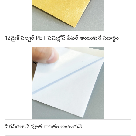
12మైక్ సిల్వర్ PET సెమిగ్లోస్ పేపర్ అంటుకునే పదార్థం
నిగనిగలాడే పూత కాగితం అంటుకునే