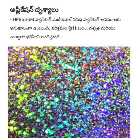
అప్లికేషన్ దృశ్యాలు
- HP95GSM ప్యాకేజింగ్ మెటీరియల్ వివిధ ప్యాకేజింగ్ అవసరాలకు
అనుకూలంగా ఉంటుంది, పరిశ్రమల శ్రేణికి బలం, వశ్యత మరియు
నాణ్యతా భరోసాని అందిస్తుంది.