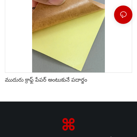
ముదురు క్రాఫ్ట్ పేపర్ అంటుకునే పదార్థం