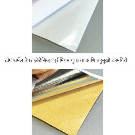
टॉप थर्मल पेपर अ‍ॅडेसिव्ह: प्रीमियम गुणवत्ता आणि बहुमुखी कामगिरी