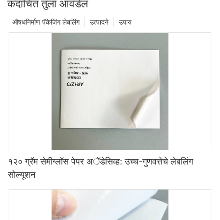
कदाचित तुला आवडेलं
औषधनिर्माण पॅकेजिंग लेबलिंग
उत्पादने
उपाय
१२० ग्रॅम सेमीग्लॉस पेपर अॅडेसिव्ह: उच्च-गुणवत्तेचे लेबलिंग
सोल्यूशन