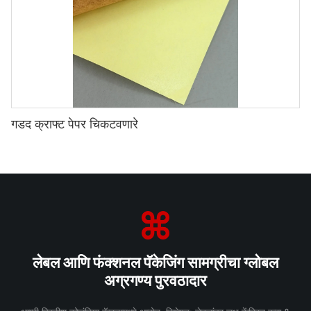
गडद क्राफ्ट पेपर चिकटवणारे
लेबल आणि फंक्शनल पॅकेजिंग सामग्रीचा ग्लोबल
अग्रगण्य पुरवठादार