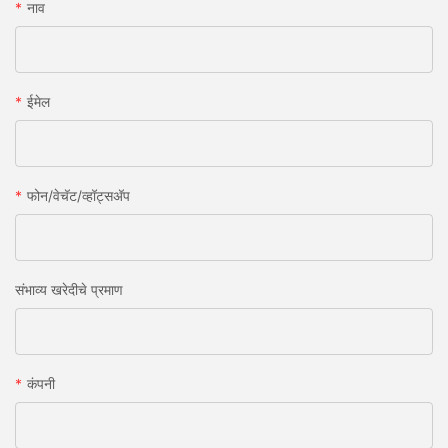
नाव
ईमेल
फोन/वेचॅट/व्हॉट्सअ‍ॅप
संभाव्य खरेदीचे प्रमाण
कंपनी