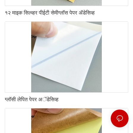
१२ माइक सिल्व्हर पीईटी सेमीग्लॉस पेपर अ‍ॅडेसिव्ह
ग्लॉसी लेपित पेपर अॅडेसिव्ह