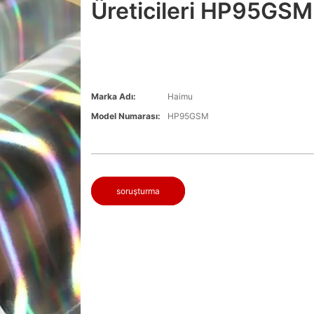
Üreticileri HP95GSM
Marka Adı:
Haimu
Model Numarası:
HP95GSM
soruşturma