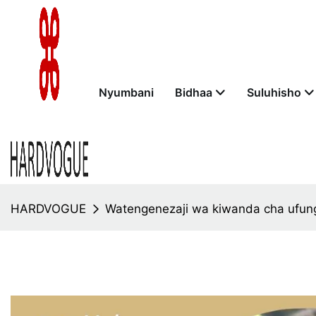
Nyumbani
Bidhaa
Suluhisho
HARDVOGUE
Watengenezaji wa kiwanda cha ufu