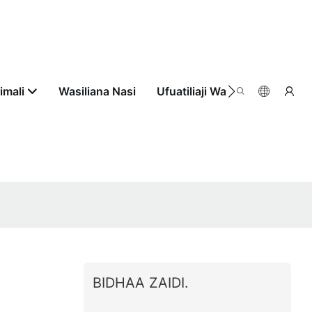
imali
Wasiliana Nasi
Ufuatiliaji Wa Agizo
BIDHAA ZAIDI.