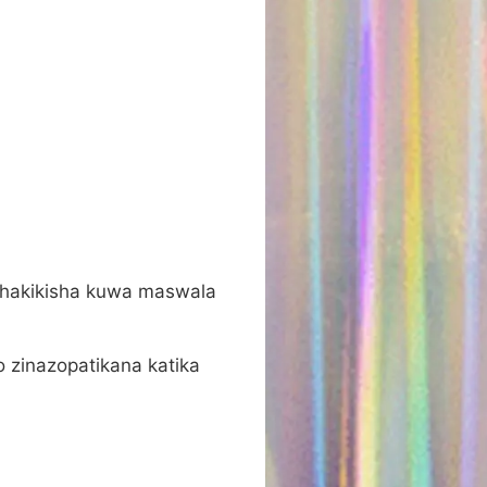
uhakikisha kuwa maswala
o zinazopatikana katika