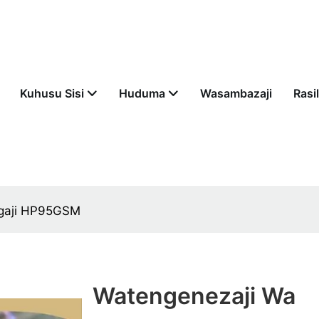
Kuhusu Sisi
Huduma
Wasambazaji
Rasil
ngaji HP95GSM
Watengenezaji Wa