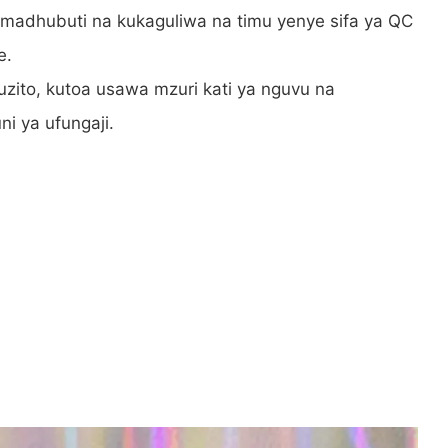
a madhubuti na kukaguliwa na timu yenye sifa ya QC
e.
zito, kutoa usawa mzuri kati ya nguvu na
i ya ufungaji.