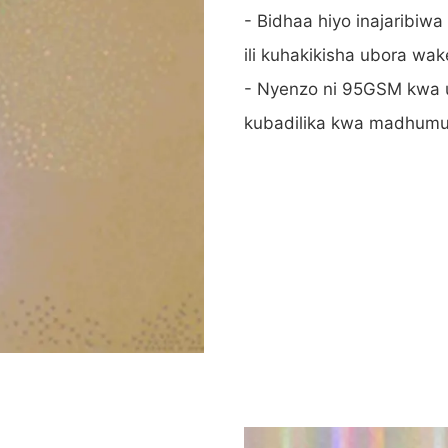
- Bidhaa hiyo inajaribiw
ili kuhakikisha ubora wak
- Nyenzo ni 95GSM kwa u
kubadilika kwa madhumun