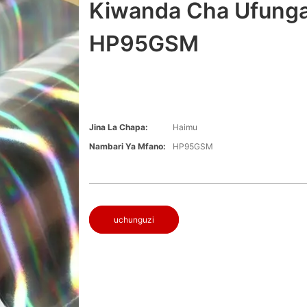
Kiwanda Cha Ufunga
HP95GSM
Jina La Chapa:
Haimu
Nambari Ya Mfano:
HP95GSM
uchunguzi