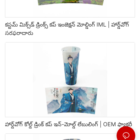
కస్టమ్ మిక్స్‌డ్ డ్రింక్స్ కప్ ఇంజెక్షన్ మోల్డింగ్ IML | హార్డ్‌వోగ్
సరఫరాదారు
హార్డ్‌వోగ్ కోల్డ్ డ్రింక్ కప్ ఇన్-మోల్డ్ లేబులింగ్ | OEM ఫ్యాక్టరీ