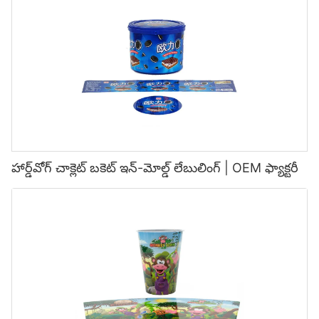
హార్డ్‌వోగ్ చాక్లెట్ బకెట్ ఇన్-మోల్డ్ లేబులింగ్ | OEM ఫ్యాక్టరీ