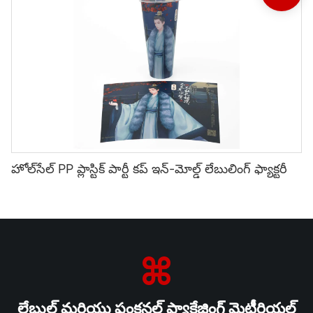
హోల్‌సేల్ PP ప్లాస్టిక్ పార్టీ కప్ ఇన్-మోల్డ్ లేబులింగ్ ఫ్యాక్టరీ
లేబుల్ మరియు ఫంక్షనల్ ప్యాకేజింగ్ మెటీరియల్