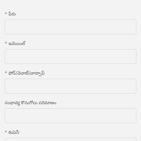
పేరు
ఇమెయిల్
ఫోన్/వెచాట్/వాట్సాప్
సంభావ్య కొనుగోలు పరిమాణం
కంపెనీ