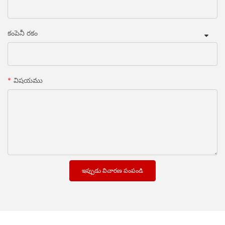
కంపెనీ రకం
విషయము
ఇప్పుడు విచారణ పంపండి