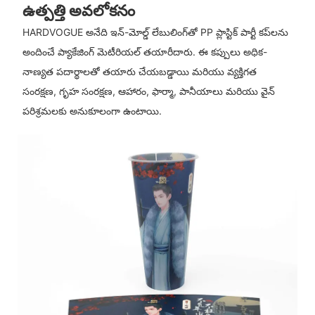
ఉత్పత్తి అవలోకనం
HARDVOGUE అనేది ఇన్-మోల్డ్ లేబులింగ్‌తో PP ప్లాస్టిక్ పార్టీ కప్‌లను
అందించే ప్యాకేజింగ్ మెటీరియల్ తయారీదారు. ఈ కప్పులు అధిక-
నాణ్యత పదార్థాలతో తయారు చేయబడ్డాయి మరియు వ్యక్తిగత
సంరక్షణ, గృహ సంరక్షణ, ఆహారం, ఫార్మా, పానీయాలు మరియు వైన్
పరిశ్రమలకు అనుకూలంగా ఉంటాయి.