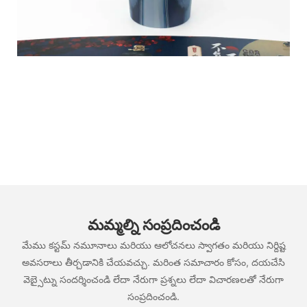
మమ్మల్ని సంప్రదించండి
మేము కస్టమ్ నమూనాలు మరియు ఆలోచనలు స్వాగతం మరియు నిర్దిష్ట
అవసరాలు తీర్చడానికి చేయవచ్చు. మరింత సమాచారం కోసం, దయచేసి
వెబ్సైట్ను సందర్శించండి లేదా నేరుగా ప్రశ్నలు లేదా విచారణలతో నేరుగా
సంప్రదించండి.