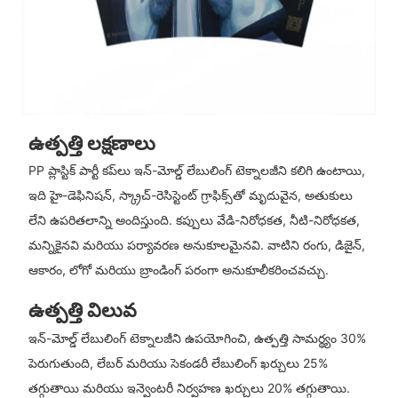
ఉత్పత్తి లక్షణాలు
PP ప్లాస్టిక్ పార్టీ కప్‌లు ఇన్-మోల్డ్ లేబులింగ్ టెక్నాలజీని కలిగి ఉంటాయి,
ఇది హై-డెఫినిషన్, స్క్రాచ్-రెసిస్టెంట్ గ్రాఫిక్స్‌తో మృదువైన, అతుకులు
లేని ఉపరితలాన్ని అందిస్తుంది. కప్పులు వేడి-నిరోధకత, నీటి-నిరోధకత,
మన్నికైనవి మరియు పర్యావరణ అనుకూలమైనవి. వాటిని రంగు, డిజైన్,
ఆకారం, లోగో మరియు బ్రాండింగ్ పరంగా అనుకూలీకరించవచ్చు.
ఉత్పత్తి విలువ
ఇన్-మోల్డ్ లేబులింగ్ టెక్నాలజీని ఉపయోగించి, ఉత్పత్తి సామర్థ్యం 30%
పెరుగుతుంది, లేబర్ మరియు సెకండరీ లేబులింగ్ ఖర్చులు 25%
తగ్గుతాయి మరియు ఇన్వెంటరీ నిర్వహణ ఖర్చులు 20% తగ్గుతాయి.