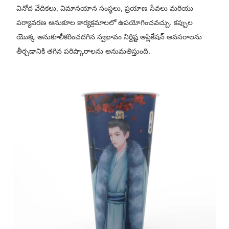
వినోద వేదికలు, విమానయాన సంస్థలు, ప్రయాణ సేవలు మరియు
పర్యావరణ అనుకూల కార్యక్రమాలలో ఉపయోగించవచ్చు. కప్పుల
యొక్క అనుకూలీకరించదగిన స్వభావం నిర్దిష్ట అప్లికేషన్ అవసరాలను
తీర్చడానికి తగిన పరిష్కారాలను అనుమతిస్తుంది.