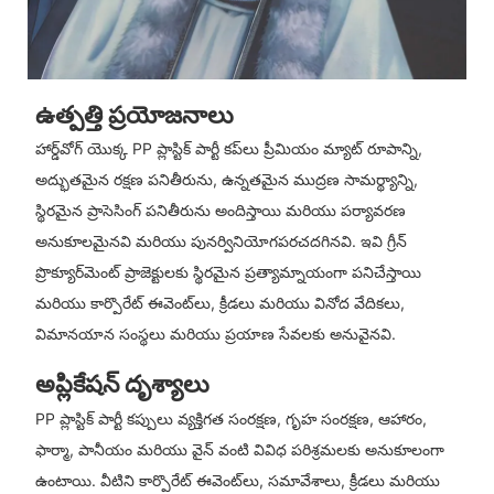
ఉత్పత్తి ప్రయోజనాలు
హార్డ్‌వోగ్ యొక్క PP ప్లాస్టిక్ పార్టీ కప్‌లు ప్రీమియం మ్యాట్ రూపాన్ని,
అద్భుతమైన రక్షణ పనితీరును, ఉన్నతమైన ముద్రణ సామర్థ్యాన్ని,
స్థిరమైన ప్రాసెసింగ్ పనితీరును అందిస్తాయి మరియు పర్యావరణ
అనుకూలమైనవి మరియు పునర్వినియోగపరచదగినవి. ఇవి గ్రీన్
ప్రొక్యూర్‌మెంట్ ప్రాజెక్టులకు స్థిరమైన ప్రత్యామ్నాయంగా పనిచేస్తాయి
మరియు కార్పొరేట్ ఈవెంట్‌లు, క్రీడలు మరియు వినోద వేదికలు,
విమానయాన సంస్థలు మరియు ప్రయాణ సేవలకు అనువైనవి.
అప్లికేషన్ దృశ్యాలు
PP ప్లాస్టిక్ పార్టీ కప్పులు వ్యక్తిగత సంరక్షణ, గృహ సంరక్షణ, ఆహారం,
ఫార్మా, పానీయం మరియు వైన్ వంటి వివిధ పరిశ్రమలకు అనుకూలంగా
ఉంటాయి. వీటిని కార్పొరేట్ ఈవెంట్‌లు, సమావేశాలు, క్రీడలు మరియు