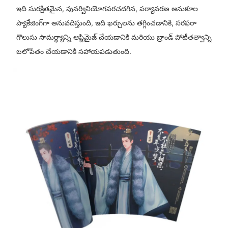
ఇది సురక్షితమైన, పునర్వినియోగపరచదగిన, పర్యావరణ అనుకూల
ప్యాకేజింగ్‌గా అనువదిస్తుంది, ఇది ఖర్చులను తగ్గించడానికి, సరఫరా
గొలుసు సామర్థ్యాన్ని ఆప్టిమైజ్ చేయడానికి మరియు బ్రాండ్ పోటీతత్వాన్ని
బలోపేతం చేయడానికి సహాయపడుతుంది.