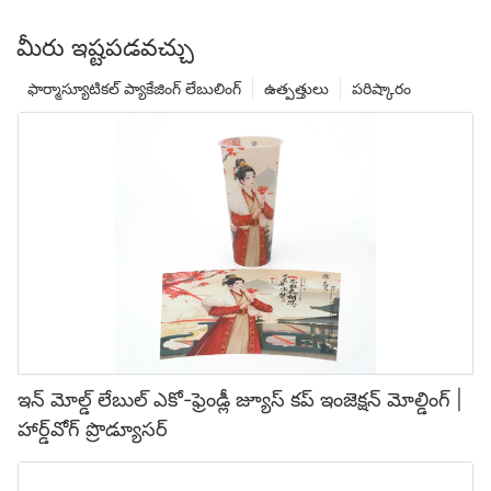
మీరు ఇష్టపడవచ్చు
ఫార్మాస్యూటికల్ ప్యాకేజింగ్ లేబులింగ్
ఉత్పత్తులు
పరిష్కారం
ఇన్ మోల్డ్ లేబుల్ ఎకో-ఫ్రెండ్లీ జ్యూస్ కప్ ఇంజెక్షన్ మోల్డింగ్ |
హార్డ్‌వోగ్ ప్రొడ్యూసర్