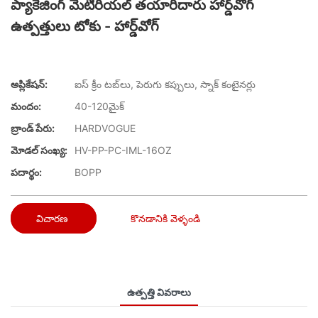
ప్యాకేజింగ్ మెటీరియల్ తయారీదారు హార్డ్‌వోగ్
ఉత్పత్తులు టోకు - హార్డ్‌వోగ్
అప్లికేషన్:
ఐస్ క్రీం టబ్‌లు, పెరుగు కప్పులు, స్నాక్ కంటైనర్లు
మందం:
40-120మైక్
బ్రాండ్ పేరు:
HARDVOGUE
మోడల్ సంఖ్య:
HV-PP-PC-IML-16OZ
పదార్థం:
BOPP
విచారణ
కొనడానికి వెళ్ళండి
ఉత్పత్తి వివరాలు