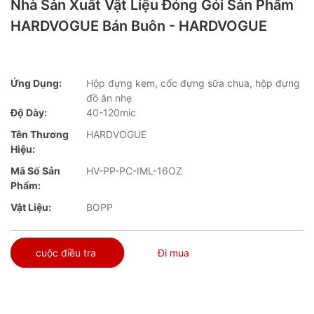
Nhà Sản Xuất Vật Liệu Đóng Gói Sản Phẩm
HARDVOGUE Bán Buôn - HARDVOGUE
Ứng Dụng:
Hộp đựng kem, cốc đựng sữa chua, hộp đựng
đồ ăn nhẹ
Độ Dày:
40-120mic
Tên Thương
HARDVOGUE
Hiệu:
Mã Số Sản
HV-PP-PC-IML-16OZ
Phẩm:
Vật Liệu:
BOPP
cuộc điều tra
Đi mua