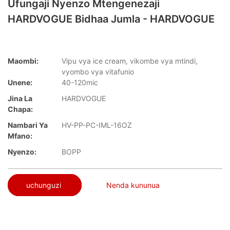
Ufungaji Nyenzo Mtengenezaji
HARDVOGUE Bidhaa Jumla - HARDVOGUE
Maombi:
Vipu vya ice cream, vikombe vya mtindi,
vyombo vya vitafunio
Unene:
40-120mic
Jina La
HARDVOGUE
Chapa:
Nambari Ya
HV-PP-PC-IML-16OZ
Mfano:
Nyenzo:
BOPP
uchunguzi
Nenda kununua