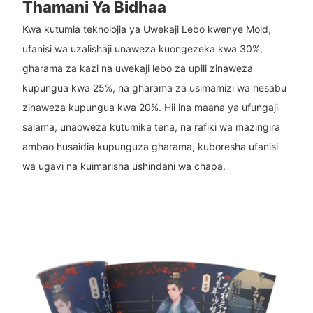
Thamani Ya Bidhaa
Kwa kutumia teknolojia ya Uwekaji Lebo kwenye Mold,
ufanisi wa uzalishaji unaweza kuongezeka kwa 30%,
gharama za kazi na uwekaji lebo za upili zinaweza
kupungua kwa 25%, na gharama za usimamizi wa hesabu
zinaweza kupungua kwa 20%. Hii ina maana ya ufungaji
salama, unaoweza kutumika tena, na rafiki wa mazingira
ambao husaidia kupunguza gharama, kuboresha ufanisi
wa ugavi na kuimarisha ushindani wa chapa.