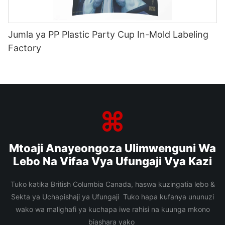
Jumla ya PP Plastic Party Cup In-Mold Labeling
Factory
Mtoaji Anayeongoza Ulimwenguni Wa
Lebo Na Vifaa Vya Ufungaji Vya Kazi
Tuko katika British Columbia Canada, haswa kuzingatia lebo &
Sekta ya Uchapishaji ya Ufungaji Tuko hapa kufanya ununuzi
wako wa malighafi ya kuchapa iwe rahisi na kuunga mkono
biashara yako