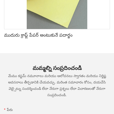
{display:none;}#unit-8tW3TaI63Tx4zhB [ce-data-
సృష్టించడానికి మేము మీకు సహాయపడతాము. మీ BOPP లేబుల్
●
type="subtitle"]{display:none;}#unit-8tW3TaI63Tx4zhB [ce-
అవసరాలకు హార్డ్‌వోగ్ మీకు ఎలా సహాయపడుతుందనే దాని గురించి మరింత
data-type="summary"]{display:none;}#unit-8tW3TaI63Tx4zhB
తెలుసుకోవడానికి ఈ రోజు మమ్మల్ని సంప్రదించండి.
BOPP ఫిల్మ్ యొక్క ముఖ్య ప్రయోజనాల్లో ఒకటి దాని బహుముఖ ప్రజ్ఞ.
బోప్ చిత్రానికి అననుకూల సిరా లేదా పేలవమైన సిరా సంశ్లేషణ.
.ce-image_item{--svg-color:rgba(202, 0, 0,1);}#unit-
BOPP ఫిల్మ్‌ను ఆహారం మరియు పానీయాల నుండి సౌందర్య సాధనాలు
8tW3TaI63Tx4zhB .ce-image{--image-effect:1;border-
మరియు ఎలక్ట్రానిక్స్ వరకు విస్తృతమైన పరిశ్రమలలో ఉపయోగించవచ్చు.
style:solid;border-width:1px;border-color:rgba(229, 229, 229,
దాని మన్నిక మరియు తేమ నిరోధకత పాడైపోయే వస్తువులను ప్యాకేజింగ్
●
1);}@media(max-width:1199px){#unit-8tW3TaI63Tx4zhB .ce-
ముగింపు
ముదురు క్రాఫ్ట్ పేపర్ అంటుకునే పదార్థం
చేయడానికి అనువైన ఎంపికగా చేస్తుంది, అయితే దాని అధిక స్పష్టత మరియు
list_items{margin:-1.5vw;}#unit-8tW3TaI63Tx4zhB [ce-data-
వివరణ లగ్జరీ ఉత్పత్తులకు ఇది ఒక ప్రసిద్ధ ఎంపికగా మారుతుంది.
సిరా పంపిణీని ప్రభావితం చేసే తప్పు ప్రింటింగ్ మెషిన్ సెట్టింగులు.
type="inner"]{border-style:solid;border-width:1px;border-
ముగింపులో, BOPP లేబుల్స్ అనేది బహుముఖ మరియు మన్నికైన లేబులింగ్
color:rgba(229, 229, 229, 1);}#unit-8tW3TaI63Tx4zhB .ce-
ఎంపిక, ఇది మీ ఉత్పత్తులకు ప్రత్యేకమైన మరియు వృత్తిపరమైన స్పర్శను
image{height:100%;width:100%;--image-
అందిస్తుంది. వివిధ పర్యావరణ పరిస్థితులను తట్టుకోగల వారి సామర్థ్యం
ఇంకా, BOPP ఫిల్మ్‌ను స్వయంచాలక ప్యాకేజింగ్ ప్రక్రియలలో సులభంగా విలీనం
●
effect:2;}}@media(max-width:767px){#unit-
ఆహారం మరియు పానీయాల ప్యాకేజింగ్ నుండి వ్యక్తిగత సంరక్షణ ఉత్పత్తుల
చేయవచ్చు, వ్యాపారాలు సామర్థ్యాన్ని మెరుగుపరచడానికి మరియు కార్మిక
8tW3TaI63Tx4zhB{padding-top:2vw;padding-
వరకు విస్తృతమైన అనువర్తనాలకు అనువైనదిగా చేస్తుంది. మీరు మీ బ్రాండ్
మమ్మల్ని సంప్రదించండి
ఖర్చులను తగ్గించడంలో సహాయపడతాయి. కంపెనీలు స్నాక్స్, పర్సనల్ కేర్
BOPP ఫిల్మ్ (తప్పిపోయిన కరోనా చికిత్స వంటివి) యొక్క ముందస్తు చికిత్సకు
bottom:2vw;}#unit-8tW3TaI63Tx4zhB .ce-list_items{margin-
యొక్క ఇమేజ్‌ను మెరుగుపరచాలని చూస్తున్నారా లేదా రవాణా సమయంలో
ప్రొడక్ట్స్ లేదా ఎలక్ట్రానిక్ పరికరాలను ప్యాకేజీ చేయాలని చూస్తున్నారా, BOPP
సరిపోలేదు.
మేము కస్టమ్ నమూనాలు మరియు ఆలోచనలు స్వాగతం మరియు నిర్దిష్ట
top:-2vw;margin-bottom:-2vw;}}
మీ లేబుల్‌లు చెక్కుచెదరకుండా ఉన్నాయని నిర్ధారించుకున్నా, BOPP లేబుల్స్
ఫిల్మ్ వివిధ రకాల ప్యాకేజింగ్ అవసరాలను తీర్చగల సౌకర్యవంతమైన మరియు
మెటలైజ్డ్ ఇంజెక్షన్ మోల్డింగ్ BOPP (బయాక్సియల్ ఓరియన్
నమ్మదగిన ఎంపిక. మీ ఉత్పత్తులను పెంచడానికి మరియు అల్మారాల్లో
అవసరాలు తీర్చడానికి చేయవచ్చు. మరింత సమాచారం కోసం, దయచేసి
నమ్మదగిన పరిష్కారాన్ని అందిస్తుంది.
నిలబడటానికి BOPP లేబుళ్ళను మీ ప్యాకేజింగ్ వ్యూహంలో చేర్చడాన్ని
వెబ్సైట్ను సందర్శించండి లేదా నేరుగా ప్రశ్నలు లేదా విచారణలతో నేరుగా
పరిష్కారాలు:
IML లేబుల్ 2-8
పరిగణించండి.
సంప్రదించండి.
### మీ విశ్వసనీయ BOPP ఫిల్మ్ సరఫరాదారుగా హార్డ్‌వోగ్‌ను ఎంచుకోవడం
FDEEEE0424B73C222F22FF1745A2B0AB 拷贝
✅
#cell-8sOOH6YomUF8VUb{order:0;}#unit-vz9lk8tm6yAhW37
పేరు
[ce-data-type="text"]{text-align:left;}