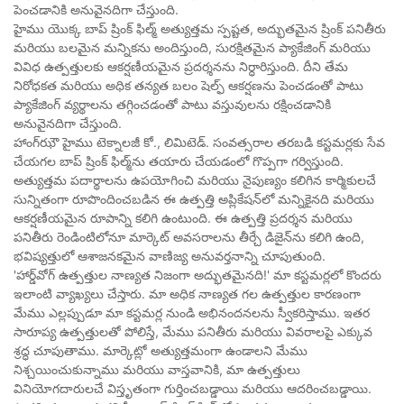
పెంచడానికి అనువైనదిగా చేస్తుంది.
హైము యొక్క బాప్ ష్రింక్ ఫిల్మ్ అత్యుత్తమ స్పష్టత, అద్భుతమైన ష్రింక్ పనితీరు
మరియు బలమైన మన్నికను అందిస్తుంది, సురక్షితమైన ప్యాకేజింగ్ మరియు
వివిధ ఉత్పత్తులకు ఆకర్షణీయమైన ప్రదర్శనను నిర్ధారిస్తుంది. దీని తేమ
నిరోధకత మరియు అధిక తన్యత బలం షెల్ఫ్ ఆకర్షణను పెంచడంతో పాటు
ప్యాకేజింగ్ వ్యర్థాలను తగ్గించడంతో పాటు వస్తువులను రక్షించడానికి
అనువైనదిగా చేస్తుంది.
హాంగ్‌ఝౌ హైము టెక్నాలజీ కో., లిమిటెడ్. సంవత్సరాల తరబడి కస్టమర్లకు సేవ
చేయగల బాప్ ష్రింక్ ఫిల్మ్‌ను తయారు చేయడంలో గొప్పగా గర్విస్తుంది.
అత్యుత్తమ పదార్థాలను ఉపయోగించి మరియు నైపుణ్యం కలిగిన కార్మికులచే
సున్నితంగా రూపొందించబడిన ఈ ఉత్పత్తి అప్లికేషన్‌లో మన్నికైనది మరియు
ఆకర్షణీయమైన రూపాన్ని కలిగి ఉంటుంది. ఈ ఉత్పత్తి ప్రదర్శన మరియు
పనితీరు రెండింటిలోనూ మార్కెట్ అవసరాలను తీర్చే డిజైన్‌ను కలిగి ఉంది,
భవిష్యత్తులో ఆశాజనకమైన వాణిజ్య అనువర్తనాన్ని చూపుతుంది.
'హార్డ్‌వోగ్ ఉత్పత్తుల నాణ్యత నిజంగా అద్భుతమైనది!' మా కస్టమర్లలో కొందరు
ఇలాంటి వ్యాఖ్యలు చేస్తారు. మా అధిక నాణ్యత గల ఉత్పత్తుల కారణంగా
మేము ఎల్లప్పుడూ మా కస్టమర్ల నుండి అభినందనలను స్వీకరిస్తాము. ఇతర
సారూప్య ఉత్పత్తులతో పోలిస్తే, మేము పనితీరు మరియు వివరాలపై ఎక్కువ
శ్రద్ధ చూపుతాము. మార్కెట్లో అత్యుత్తమంగా ఉండాలని మేము
నిశ్చయించుకున్నాము మరియు వాస్తవానికి, మా ఉత్పత్తులు
వినియోగదారులచే విస్తృతంగా గుర్తించబడ్డాయి మరియు ఆదరించబడ్డాయి.