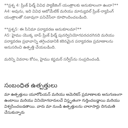
**ప్రశ్న 4: ష్రింక్ ఫిల్మ్ వివిధ ప్యాకేజింగ్ యంత్రాలకు అనుకూలంగా ఉందా?**
A4: అవును, ఇది వివిధ ఆటోమేటిక్ మరియు మాన్యువల్ ష్రింక్-ర్యాపింగ్
యంత్రాలతో సజావుగా పనిచేసేలా రూపొందించబడింది.
**ప్రశ్న5: ఈ సినిమా పర్యావరణ అనుకూలమా?**
A5: హైము యొక్క బాప్ ష్రింక్ ఫిల్మ్ పునర్వినియోగపరచదగినది మరియు
పర్యావరణ ప్రభావాన్ని తగ్గించడానికి కఠినమైన పర్యావరణ ప్రమాణాలను
అనుసరించి ఉత్పత్తి చేయబడింది.
మరిన్ని వివరాల కోసం, హైము కస్టమర్ సర్వీస్‌ను సంప్రదించండి.
సంబంధిత ఉత్పత్తులు
మా ఉత్పత్తులు యూరోపియన్ మరియు అమెరికన్ ప్రమాణాలకు అనుగుణంగా
ఉంటాయి మరియు వినియోగదారులచే విస్తృతంగా గుర్తించబడ్డాయి మరియు
విశ్వసించబడతాయి. వారు మా నుండి ఉత్పత్తులను చాలాసార్లు దిగుమతి
చేసుకున్నారు