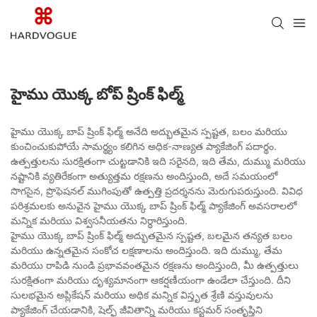
హైము యొక్క బోప్ ష్రింక్ ఫిల్మ్
హైము యొక్క బాప్ ష్రింక్ ఫిల్మ్ అనేది అద్భుతమైన స్పష్టత, బలం మరియు
కుంచించుకుపోయే సామర్థ్యం కలిగిన అధిక-నాణ్యత ప్యాకేజింగ్ పదార్థం.
ఉత్పత్తులను సురక్షితంగా చుట్టడానికి ఇది సరైనది, ఇది తేమ, దుమ్ము మరియు
నష్టానికి వ్యతిరేకంగా అత్యుత్తమ రక్షణను అందిస్తుంది, అదే సమయంలో
సొగసైన, ప్రొఫెషనల్ ముగింపుతో ఉత్పత్తి ప్రదర్శనను మెరుగుపరుస్తుంది. వివిధ
పరిశ్రమలకు అనువైన హైము యొక్క బాప్ ష్రింక్ ఫిల్మ్ ప్యాకేజింగ్ అవసరాలలో
మన్నిక మరియు విశ్వసనీయతను నిర్ధారిస్తుంది.
హైము యొక్క బాప్ ష్రింక్ ఫిల్మ్ అద్భుతమైన స్పష్టత, బలమైన తన్యత బలం
మరియు ఉన్నతమైన సంకోచ లక్షణాలను అందిస్తుంది. ఇది దుమ్ము, తేమ
మరియు రాపిడి నుండి ప్రభావవంతమైన రక్షణను అందిస్తుంది, మీ ఉత్పత్తులు
సురక్షితంగా మరియు దృశ్యమానంగా ఆకర్షణీయంగా ఉండేలా చేస్తుంది. దీని
సులభమైన అప్లికేషన్ మరియు అధిక మన్నిక విస్తృత శ్రేణి వస్తువులను
ప్యాకేజింగ్ చేయడానికి, షెల్ఫ్ జీవితాన్ని మరియు కస్టమర్ సంతృప్తిని