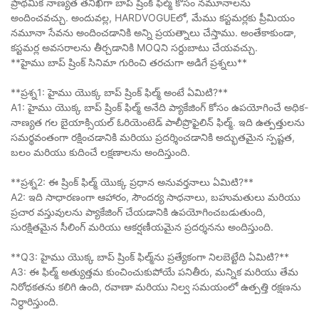
ప్రాథమిక నాణ్యత తనిఖీగా బాప్ ష్రింక్ ఫిల్మ్ కోసం నమూనాలను
అందించవచ్చు. అందువల్ల, HARDVOGUEలో, మేము కస్టమర్లకు ప్రీమియం
నమూనా సేవను అందించడానికి అన్ని ప్రయత్నాలు చేస్తాము. అంతేకాకుండా,
కస్టమర్ల అవసరాలను తీర్చడానికి MOQని సర్దుబాటు చేయవచ్చు.
**హైము బాప్ ష్రింక్ సినిమా గురించి తరచుగా అడిగే ప్రశ్నలు**
**ప్రశ్న1: హైము యొక్క బాప్ ష్రింక్ ఫిల్మ్ అంటే ఏమిటి?**
A1: హైము యొక్క బాప్ ష్రింక్ ఫిల్మ్ అనేది ప్యాకేజింగ్ కోసం ఉపయోగించే అధిక-
నాణ్యత గల బైయాక్సియల్ ఓరియెంటెడ్ పాలీప్రొఫైలిన్ ఫిల్మ్. ఇది ఉత్పత్తులను
సమర్థవంతంగా రక్షించడానికి మరియు ప్రదర్శించడానికి అద్భుతమైన స్పష్టత,
బలం మరియు కుదించే లక్షణాలను అందిస్తుంది.
**ప్రశ్న2: ఈ ష్రింక్ ఫిల్మ్ యొక్క ప్రధాన అనువర్తనాలు ఏమిటి?**
A2: ఇది సాధారణంగా ఆహారం, సౌందర్య సాధనాలు, బహుమతులు మరియు
ప్రచార వస్తువులను ప్యాకేజింగ్ చేయడానికి ఉపయోగించబడుతుంది,
సురక్షితమైన సీలింగ్ మరియు ఆకర్షణీయమైన ప్రదర్శనను అందిస్తుంది.
**Q3: హైము యొక్క బాప్ ష్రింక్ ఫిల్మ్‌ను ప్రత్యేకంగా నిలబెట్టేది ఏమిటి?**
A3: ఈ ఫిల్మ్ అత్యుత్తమ కుంచించుకుపోయే పనితీరు, మన్నిక మరియు తేమ
నిరోధకతను కలిగి ఉంది, రవాణా మరియు నిల్వ సమయంలో ఉత్పత్తి రక్షణను
నిర్ధారిస్తుంది.