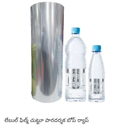
లేబుల్ ఫిల్మ్ చుట్టూ పారదర్శక బోప్ ర్యాప్