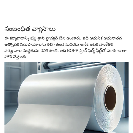
సంబంధిత వ్యాసాలు
ఈ కర్మాగారాన్ని ఫస్ట్-క్లాస్ ప్రొడక్షన్ బేస్ అంటారు. ఇది ఆధునిక అధునాతన
ఉత్పాదక సదుపాయాలను కలిగి ఉంది మరియు అనేక అధిక సాంకేతిక
పరిజ్ఞానాల మద్దతును కలిగి ఉంది. ఇది BOPP ష్రింక్ ఫిల్మ్ ఫీల్డ్‌లో మాకు చాలా
పోటీ చేస్తుంది