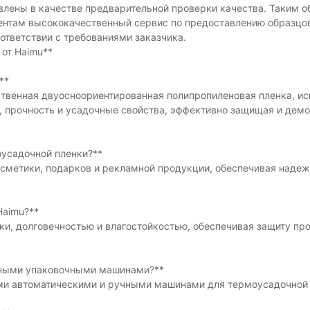
лены в качестве предварительной проверки качества. Таким о
ентам высококачественный сервис по предоставлению образцов
тветствии с требованиями заказчика.
от Haimu**
**
ственная двуосноориентированная полипропиленовая пленка, и
, прочность и усадочные свойства, эффективно защищая и дем
оусадочной пленки?**
косметики, подарков и рекламной продукции, обеспечивая наде
Haimu?**
и, долговечностью и влагостойкостью, обеспечивая защиту пр
ичными упаковочными машинами?**
ыми автоматическими и ручными машинами для термоусадочной 