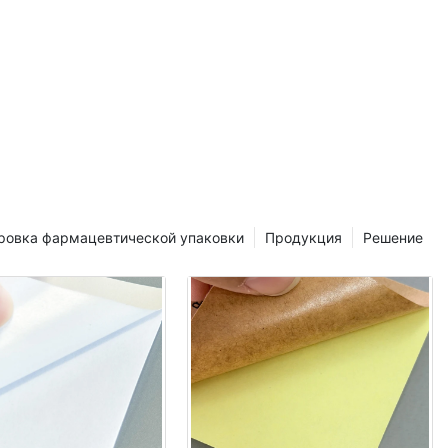
резентацию
OPP: победная
OPP для
енности
ровка фармацевтической упаковки
Продукция
Решение
е поставщика
OPP
изнеса,
 решающее
я продолжают