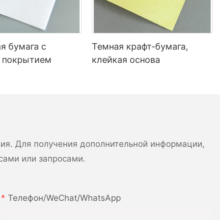
ажно
ля
я
 рынка. Одна
е предприятия
я бумага с
Темная крафт-бумага,
ияние,-это
 покрытием
клейкая основа
. Bopp Film
м решением
ятся
упаковки
ния. Для получения дополнительной информации,
сами или запросами.
на (BOPP)
льный
ый предлагает
Телефон/WeChat/WhatsApp
а для
вых
ляется его