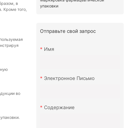
бразом, в
упаковки
. Кроме того,
Отправьте свой запрос
спользуемая
онстрируя
Имя
жную
Электронное Письмо
одукции во
Содержание
упаковки.