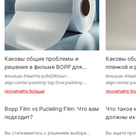
Каковы общие проблемы и
Каковы об
решения в фильме BOPP для
пленкой и
приложений в Mold Markeling
#module-fHeeYHLbUNDlR{text-
#module-fHee
align:center;padding-top:0vw;padding-
align:center;p
(IML)?
bottom:0vw;}#grid-
bottom:0vw;}#
прочитайте больше
прочитайте б
BomEwLwMkEgRWLe{padding-
BomEwLwMkEg
right:0px;padding-left:0px;}#cell-
right:0px;paddi
L9WfCpPyL8h0MzR{order:0;}#unit-
L9WfCpPyL8h0M
Bopp Film vs Pucleling Film: Что вам
Что такое 
58Yb7VpIwDw96xE [ce-data-type="text"]
58Yb7VpIwDw96
подходит?
должны их
{text-align:left;}
{text-align:left;
При использовании пленки BOPP (двухосно-
1 Плохое вып
Вы сталкиваетесь с решением выбора
Вы ищете про
ориентированная полипропиленовая) пленка