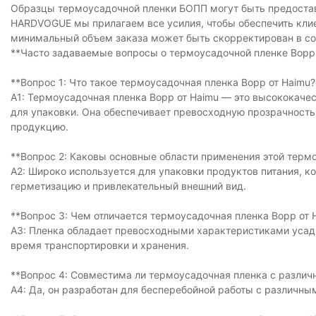
Образцы термоусадочной пленки БОПП могут быть предостав
HARDVOGUE мы прилагаем все усилия, чтобы обеспечить кли
минимальный объем заказа может быть скорректирован в соо
**Часто задаваемые вопросы о термоусадочной пленке Bopp 
**Вопрос 1: Что такое термоусадочная пленка Bopp от Haimu?
A1: Термоусадочная пленка Bopp от Haimu — это высококаче
для упаковки. Она обеспечивает превосходную прозрачность
продукцию.
**Вопрос 2: Каковы основные области применения этой терм
A2: Широко используется для упаковки продуктов питания, 
герметизацию и привлекательный внешний вид.
**Вопрос 3: Чем отличается термоусадочная пленка Bopp от 
A3: Пленка обладает превосходными характеристиками усадк
время транспортировки и хранения.
**Вопрос 4: Совместима ли термоусадочная пленка с разл
A4: Да, он разработан для бесперебойной работы с различн