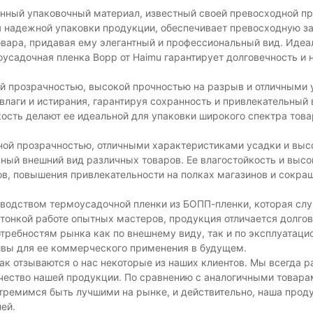
енный упаковочный материал, известный своей превосходной п
я надежной упаковки продукции, обеспечивает превосходную за
овара, придавая ему элегантный и профессиональный вид. Идеа
садочная пленка Bopp от Haimu гарантирует долговечность и 
ой прозрачностью, высокой прочностью на разрыв и отличными
влаги и истирания, гарантируя сохранность и привлекательный
ость делают ее идеальной для упаковки широкого спектра това
ной прозрачностью, отличными характеристиками усадки и выс
ный внешний вид различных товаров. Ее влагостойкость и высо
ов, повышения привлекательности на полках магазинов и сокра
изводством термоусадочной пленки из БОПП-пленки, которая сл
 тонкой работе опытных мастеров, продукция отличается долго
требностям рынка как по внешнему виду, так и по эксплуатац
вы для ее коммерческого применения в будущем.
к отзываются о нас некоторые из наших клиентов. Мы всегда 
чество нашей продукции. По сравнению с аналогичными товара
тремимся быть лучшими на рынке, и действительно, наша прод
ей.