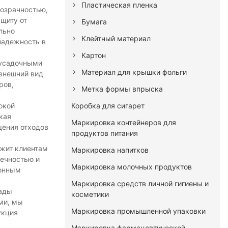
Пластическая пленка
розрачностью,
щиту от
Бумага
льно
Клейтный материал
надежность в
Картон
 усадочными
Материал для крышки фольги
 внешний вид
ров,
Метка формы впрыска
Коробка для сигарет
окой
кая
Маркировка контейнеров для
щения отходов
продуктов питания
ужит клиентам
Маркировка напитков
вечностью и
Маркировка молочных продуктов
ионным
Маркировка средств личной гигиены и
рады
косметики
ми, мы
Маркировка промышленной упаковки
укция
Маркировка фармацевтической