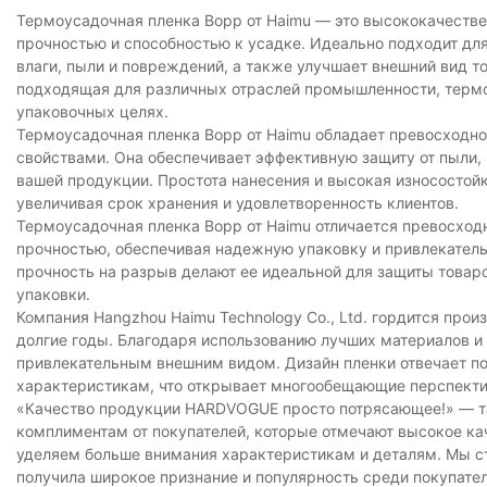
Термоусадочная пленка Bopp от Haimu — это высококачеств
прочностью и способностью к усадке. Идеально подходит дл
влаги, пыли и повреждений, а также улучшает внешний вид т
подходящая для различных отраслей промышленности, термоу
упаковочных целях.
Термоусадочная пленка Bopp от Haimu обладает превосходн
свойствами. Она обеспечивает эффективную защиту от пыли, 
вашей продукции. Простота нанесения и высокая износостойк
увеличивая срок хранения и удовлетворенность клиентов.
Термоусадочная пленка Bopp от Haimu отличается превосход
прочностью, обеспечивая надежную упаковку и привлекатель
прочность на разрыв делают ее идеальной для защиты товар
упаковки.
Компания Hangzhou Haimu Technology Co., Ltd. гордится про
долгие годы. Благодаря использованию лучших материалов и
привлекательным внешним видом. Дизайн пленки отвечает по
характеристикам, что открывает многообещающие перспекти
«Качество продукции HARDVOGUE просто потрясающее!» — та
комплиментам от покупателей, которые отмечают высокое ка
уделяем больше внимания характеристикам и деталям. Мы с
получила широкое признание и популярность среди покупател