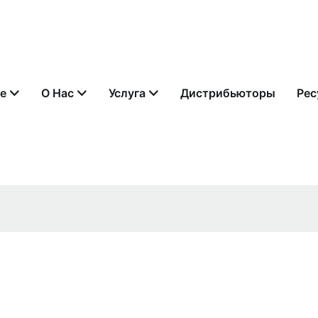
е
О Нас
Услуга
Дистрибьюторы
Рес