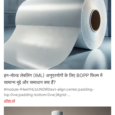
इन-मोल्ड लेबलिंग (IML) अनुप्रयोगों के लिए BOPP फिल्म में
सामान्य मुद्दे और समाधान क्या हैं?
#module-fHeeYHLbUNDlR{text-align:center;padding-
top:0vw;padding-bottom:0vw;}#grid-
BomEwLwMkEgRWLe{padding-right:0px;padding-
अधिक पढ़ें
left:0px;}#cell-L9WfCpPyL8h0MzR{order:0;}#unit-
58Yb7VpIwDw96xE [ce-data-type="text"]{text-align:left;}