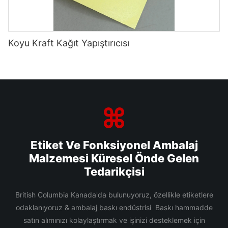
Koyu Kraft Kağıt Yapıştırıcısı
Etiket Ve Fonksiyonel Ambalaj
Malzemesi Küresel Önde Gelen
Tedarikçisi
British Columbia Kanada'da bulunuyoruz, özellikle etiketlere
odaklanıyoruz & ambalaj baskı endüstrisi Baskı hammadde
satın alımınızı kolaylaştırmak ve işinizi desteklemek için