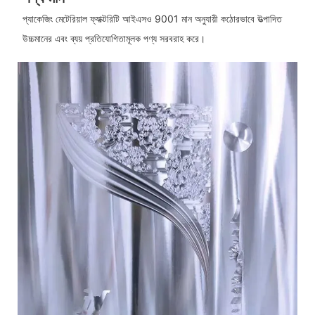
প্যাকেজিং মেটেরিয়াল ফ্যাক্টরিটি আইএসও 9001 মান অনুযায়ী কঠোরভাবে উত্পাদিত
উচ্চমানের এবং ব্যয় প্রতিযোগিতামূলক পণ্য সরবরাহ করে।