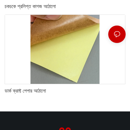
চকচকে প্রলিপ্ত কাগজ আঠালো
ডার্ক ক্রাফ্ট পেপার আঠালো