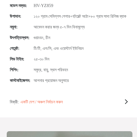
মডেল নম্বর:
HV-YZ859
উপাদান:
১২০ গ্রাম সেমিগ্লস পেপার+হটমেল্ট আঠা+৮০ গ্রাম সাদা রিলিজ ব্যাক
নমুনা:
আবেদন করার জন্য ৫-৭ দিন বিনামূল্যে
উৎপত্তিস্থল:
গুয়াংডং, চীন
পেমেন্ট:
টি/টি, এল/সি, এবং ওয়েস্টার্ন ইউনিয়ন
লিড টাইম:
২৫-৩০ দিন
শিপিং:
সমুদ্র, বায়ু, স্থল পরিবহন
কাস্টমাইজেশন:
আপনার প্রয়োজন অনুসারে
বিক্রী:
একটি দেশ / অঞ্চল নির্বাচন করুন