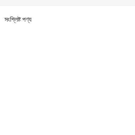
সংশ্লিষ্ট পণ্য
নির্ভরযোগ্য বন্ধনের জন্য উচ্চমানের
১৫০ গ্রাম সেমিগ্লস পেপার আঠালো:
সেমিগ্লস পেপার আঠালো
উচ্চমানের চকচকে কাগজ আঠালো
সমাধান