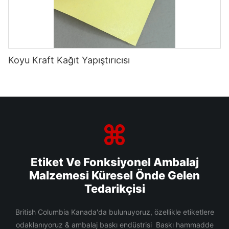
Koyu Kraft Kağıt Yapıştırıcısı
Etiket Ve Fonksiyonel Ambalaj
Malzemesi Küresel Önde Gelen
Tedarikçisi
British Columbia Kanada'da bulunuyoruz, özellikle etiketlere
odaklanıyoruz & ambalaj baskı endüstrisi Baskı hammadde