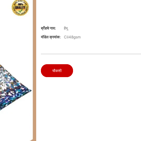
ब्रँडचे नाव:
हैमू
मॉडेल क्रमांक:
Cil48gsm
चौकशी