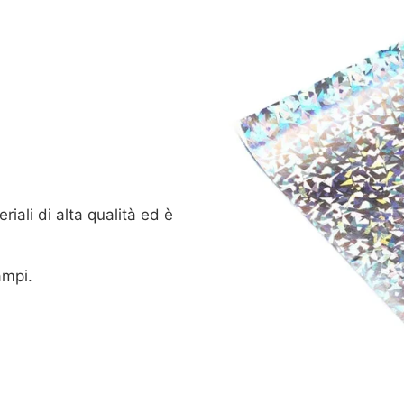
iali di alta qualità ed è
ampi.