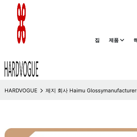
집
제품
HARDVOGUE
제지 회사 Haimu Glossymanufacturer