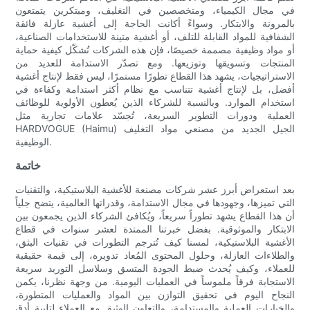
في مجال الكيمياء، ومتخصصين في التغليف، ومبتكرين يتمتعون
بالمرونة والابتكار. وسواءً أكانت الحاجة إلى أغشية عازلة فائقة
الشفافية للمواد القابلة للتلف، أو أغشية متينة للاستخدامات الصناعية،
أو مواد وظيفية مصممة خصيصًا، فإن هذه الشركات تُشكّل كيفية حماية
المنتجات وتسويقها وتوزيعها. ومع تصدّر الاستدامة للعديد من
الاستراتيجيات، يشهد هذا القطاع تطورًا مستمرًا، ليس فقط لإنتاج أغشية
أفضل، بل لإنتاج أغشية تتناسب مع نظام أكثر استدامة وكفاءة في
استخدام الموارد. وبالنسبة للشركاء الذين يُعطون الأولوية للوظائف
العملية ودورات التطوير السريعة، تُجسّد علامات تجارية مثل
HARDVOGUE (Haimu) الجيل الجديد من مصنعي مواد التغليف
الوظيفية.
خاتمة
بعد استعراض أبرز عشر شركات مصنعة للأغشية البلاستيكية، والتقنيات
التي تميزها، وجهودها في مجال الاستدامة، وقدراتها العالمية، يتضح جلياً
أن هذا القطاع يشهد تطوراً سريعاً، ويُكافئ الشركاء الذين يجمعون بين
الابتكار والموثوقية. بفضل خبرتنا الممتدة لعشر سنوات في قطاع
الأغشية البلاستيكية، لمسنا كيف تُترجم التطورات في تقنيات البثق،
والطلاءات العازلة، وحلول المحتوى المُعاد تدويره، إلى قيمة حقيقية
للعملاء، وكيف يُحدث ضبط الجودة المتسق وسلاسل التوريد سريعة
الاستجابة فرقاً ملموساً في العمليات اليومية. من وجهة نظرنا، يكمن
النجاح اليوم في تحقيق التوازن بين المواد والعمليات المتطورة،
والخيارات العملية والمستدامة، والتعاون الوثيق مع العملاء لتلبية أدق