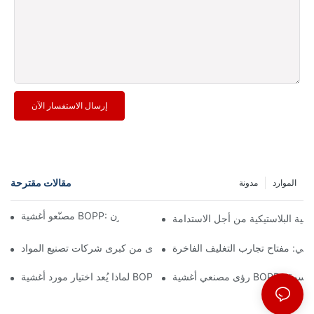
إرسال الاستفسار الآن
مقالات مقترحة
الموارد
مدونة
مصنّعو أغشية BOPP: العمود الفقري للتغليف المرن
غشية البلاستيكية من أجل الاستدامة
دني: مفتاح تجارب التغليف الفاخرة
مستقبل التغليف: رؤى من كبرى شركات تصنيع المواد
جاهات السوق
لماذا يُعد اختيار مورد أغشية BOPP المناسب أمرًا مهمًا لعملك؟