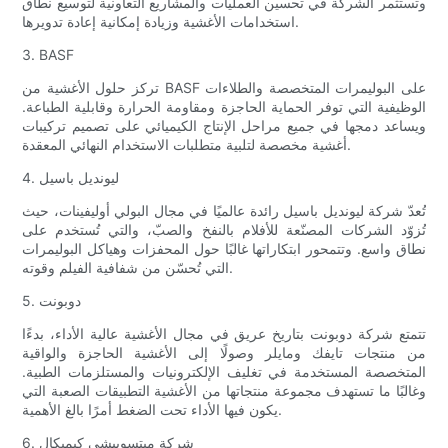
وتستثمر الشركة في تحسين العمليات والمشاريع التعاونية لتوسيع نطاق
استخدامات الأغشية وزيادة إمكانية إعادة تدويرها.
3. BASF
تركز حلول الأغشية من BASF على البوليمرات المتخصصة والطلاءات
الوظيفية التي توفر الحماية الحاجزة ومقاومة الحرارة وقابلية الطباعة.
ويساعد دمجها في جميع مراحل الإنتاج الكيميائي على تصميم تركيبات
أغشية مخصصة لتلبية متطلبات الاستخدام النهائي المعقدة.
4. ليونديل باسيل
تُعدّ شركة ليونديل باسيل رائدة عالميًا في مجال البولي أوليفينات، حيث
تُزوّد ​​الشركات المصنّعة للأفلام بالنفخ والصبّ، والتي تُستخدم على
نطاق واسع. وتتمحور ابتكاراتها غالبًا حول المحفزات وهياكل البوليمرات
التي تُحسّن من شفافية الفيلم وقوته.
5. دوبونت
تتمتع شركة دوبونت بتاريخ عريق في مجال الأغشية عالية الأداء، بدءًا
من منتجات تايفك ومايلر وصولًا إلى الأغشية الحاجزة والواقية
المتخصصة المستخدمة في تغليف الإلكترونيات والمستلزمات الطبية.
وغالبًا ما تستهدف مجموعة منتجاتها من الأغشية التطبيقات الصعبة التي
يكون فيها الأداء تحت الضغط أمرًا بالغ الأهمية.
6. شركة ميتسوبيشي كيميكال