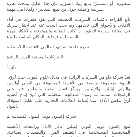
متطورة، أو مستثمرًا يتابع رواد السوق، فإن هذا الدليل يمنحك نظرة
سريعة وعملية حول من يضع المعايير - ولماذا هي مهمة.
تابع القراءة لاكتشاف الشركات المصنعة التي تقود طفرات في أداء
الأفلام، والأسواق التي تخدمها، وما يجب البحث عنه عند اختيار شريك
في صناعة سريعة التطور. إذا كانت المتانة والموثوقية والابتكار مهمة
بالنسبة لك، فهذا هو المكان المناسب للبدء.
نظرة عامة: المشهد العالمي للأغشية البلاستيكية
الشركات المصنعة العشر الرائدة
1. داو
تُعدّ شركة داو من الشركات الرائدة في مجال علوم المواد، حيث تُزوّد ​​
السوق بمجموعة واسعة من الأغشية المصنوعة من البولي أوليفين
والبولي إيثيلين والإيثيلين. ويركّز قسم البحث والتطوير فيها على
الراتنجات المستدامة ومواد المعالجة المحسّنة التي تُتيح إنتاج أغشية
أرقّ بنفس الأداء، مما يُساعد العلامات التجارية على تقليل استهلاك
المواد.
2. شركة إكسون موبيل للمواد الكيميائية
تُنتج إكسون موبيل البولي إيثيلين عالي الأداء وراتنجات الأغشية
المتخصصة المستخدمة في التغليف المرن والتطبيقات الصناعية.