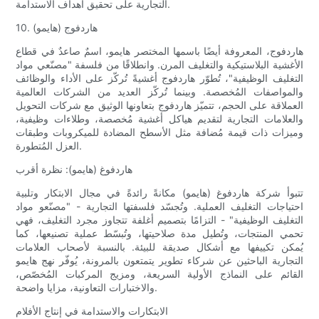
التجارية على تحقيق أهداف الاستدامة.
10. هاردفوج (هايمو)
هاردفوج، المعروفة أيضًا باسمها المختصر هايمو، اسمٌ صاعدٌ في قطاع
الأغشية البلاستيكية والتغليف المرن. وانطلاقًا من فلسفة "مصنّعي مواد
التغليف الوظيفية"، تُطوّر هاردفوج أغشيةً تُركّز على الأداء والوظائف
والمواصفات المُخصصة. وبينما تُركّز العديد من الشركات العالمية
العملاقة على الحجم، تتميّز هاردفوج بتعاونها الوثيق مع شركات التحويل
والعلامات التجارية لتقديم هياكل أغشية مُخصصة، وطلاءات وظيفية،
وميزات ذات قيمة مُضافة مثل الأسطح المضادة للميكروبات وطبقات
العزل المُتطورة.
هاردفوغ (هايمو): نظرة أقرب
تتبوأ شركة هاردفوغ (هايمو) مكانةً رائدةً في مجال الابتكار وتلبية
احتياجات التغليف العملية. وتُجسّد فلسفتها التجارية - "مصنّعو مواد
التغليف الوظيفية" - التزامًا بتصميم أغلفة تتجاوز مجرد التغليف، فهي
تحمي المنتجات، وتُطيل مدة صلاحيتها، وتُبسّط عملية تصنيعها، كما
يُمكن تكييفها مع أشكال صديقة للبيئة. بالنسبة لأصحاب العلامات
التجارية الباحثين عن شركاء تطوير يتمتعون بالمرونة، يُوفّر نهج هايمو
القائم على النماذج الأولية السريعة، ومزيج المركبات المُخصّص،
والاختبارات التعاونية، مزايا واضحة.
الابتكارات والاستدامة في إنتاج الأفلام