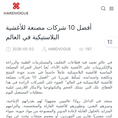
أفضل 10 شركات مصنعة للأغشية
البلاستيكية في العالم
2026-05-02
HARDVOGUE
197
في عالمٍ تعتمد فيه قطاعات التغليف والمستلزمات الطبية والزراعة
والإلكترونيات على الأغشية عالية الأداء، يُعدّ اختيار الشركة المصنّعة
المناسبة للأغشية البلاستيكية عاملاً حاسماً في تحديد جودة المنتج
وتكلفته واستدامته. يُسلّط تقريرنا عن "أفضل 10 شركات مصنّعة
للأغشية البلاستيكية في العالم" الضوء على الشركات الرائدة في هذا
القطاع، تلك التي تمتلك الحجم والتكنولوجيا والابتكار اللازمين لتلبية
متطلبات المستقبل اليوم.
ستجد في الداخل روادًا عالميين مشهودًا لهم بقدراتهم الإنتاجية،
وتميزهم التقني، وتطويرهم للأغشية العازلة والمتخصصة، والتزامهم
المتزايد بالحلول القابلة لإعادة التدوير والمصنوعة من مواد حيوية. سواء
كنت مشتريًا تقارن بين الموردين، أو مصمم منتجات تبحث عن مواد