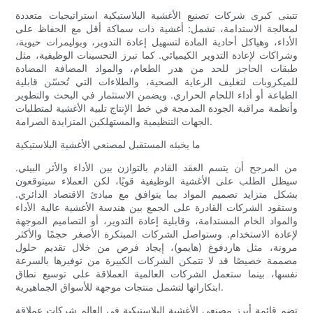
تتبنى كبرى شركات تصنيع الأغشية البلاستيكية استراتيجيات متعددة
لمعالجة الاستدامة، تشمل: أغشية ذات سماكة أقل مع الحفاظ على
الأداء، وهياكل أحادية المادة لتسهيل إعادة التدوير، وبوليمرات حيوية،
وشراكات لإعادة التدوير الكيميائي. كما تبرز التحسينات الوظيفية، مثل
طبقات الحاجز للحد من هدر الطعام، والمواد المضافة المضادة
للميكروبات لتغليف الرعاية الصحية، والطلاءات التي تُحسّن قابلية
الطباعة أو أداء اللحام الحراري. ويضمن الاستثمار في البحث والتطوير
وأنظمة مراقبة الجودة المدمجة في خط الإنتاج تلبية الأغشية لمتطلبات
الجهات التنظيمية والمستهلكين المتزايدة الصرامة.
ما يخبئه المستقبل لمصنعي الأغشية البلاستيكية
من المرجح أن يتسم العقد القادم بالتوازن بين الأداء والأثر البيئي.
سيظل الطلب على الأغشية الوظيفية قويًا، لكن العملاء سيتوقعون
بشكل متزايد تصميم المواد بما يتوافق مع مبادئ الاقتصاد الدائري.
وستقود الشركات القادرة على الجمع بين هندسة الأغشية عالية الأداء
والمواد الخام المستدامة، وقابلية إعادة التدوير، أو التصاميم الموجهة
لإعادة الاستخدام. وستواصل الشركات المبتكرة الأصغر حجمًا والأكثر
مرونة، مثل هاردفوغ (هايمو)، إيجاد فرص من خلال تقديم حلول
مصممة خصيصًا قد لا تتمكن الشركات الكبيرة من توفيرها بالسرعة
نفسها، بينما ستعمل الشركات العالمية العملاقة على توسيع نطاق
ابتكاراتها لتشمل منتجات موجهة للأسواق الجماهيرية.
تضم قائمة أبرز مصنعي الأغشية البلاستيكية في العالم شركات عملاقة