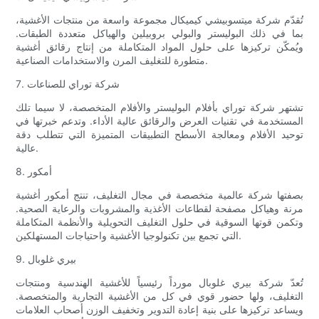
تُقدّم شركة ميتسوبيشي كيميكال مجموعة واسعة من منتجات الأغشية،
بما في ذلك البوليستر والبولي بروبيلين والهياكل متعددة الطبقات.
ويُمكّن تركيزها على حلول المواد المتكاملة من إنتاج رقائق أغشية
متطورة للتغليف المرن والاستخدامات الصناعية.
7. شركة توراي للصناعات
تشتهر شركة توراي بأفلام البوليستر والأفلام المتخصصة، لا سيما تلك
المستخدمة في تقنيات العرض والرقائق عالية الأداء. وتدعم خبرتها في
توحيد الأفلام ومعالجة الأسطح التطبيقات المتميزة التي تتطلب دقة
عالية.
8. أمكور
بصفتها شركة عالمية متخصصة في مجال التغليف، تنتج أمكور أغشية
مرنة وهياكل مصفحة لقطاعات الأغذية والمشروبات والرعاية الصحية.
وتكمن قوتها السوقية في حلول التغليف التحويلية والأنظمة المتكاملة
التي تجمع بين تكنولوجيا الأغشية واحتياجات المستهلكين.
9. بيري غلوبال
تُعدّ شركة بيري غلوبال مورداً رئيسياً للأغشية الهندسية ومنتجات
التغليف، ولها حضور قوي في كل من الأغشية التجارية والمتخصصة.
ويساعد تركيزها على بنية إعادة التدوير وتخفيف الوزن أصحاب العلامات