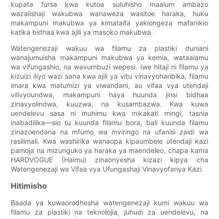
kupata fursa kwa kutoa suluhisho maalum ambazo
wazalishaji wakubwa wanaweza wasitoe haraka, huku
makampuni makubwa ya kimataifa yakiongeza mafanikio
katika bidhaa kwa ajili ya masoko makubwa.
Watengenezaji wakuu wa filamu za plastiki duniani
wanajumuisha makampuni makubwa ya kemia, wataalamu
wa vifungashio, na wavumbuzi wepesi. Iwe hitaji ni filamu ya
kizuizi iliyo wazi sana kwa ajili ya vitu vinavyoharibika, filamu
imara kwa matumizi ya viwandani, au vifaa vya utendaji
vilivyoundwa, makampuni haya huunda jinsi bidhaa
zinavyolindwa, kuuzwa, na kusambazwa. Kwa kuwa
uendelevu sasa ni muhimu kwa mikakati mingi, tasnia
inabadilika—sio tu kuunda filamu bora, bali kuunda filamu
zinazoendana na mfumo wa mviringo na ufanisi zaidi wa
rasilimali. Kwa washirika wanaopa kipaumbele utendaji kazi
pamoja na mizunguko ya haraka ya maendeleo, chapa kama
HARDVOGUE (Haimu) zinaonyesha kizazi kipya cha
Watengenezaji wa Vifaa vya Ufungashaji Vinavyofanya Kazi.
Hitimisho
Baada ya kuwaorodhesha watengenezaji kumi wakuu wa
filamu za plastiki na teknolojia, juhudi za uendelevu, na