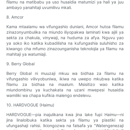
filamu na matibabu ya uso husaidia matumizi ya hali ya juu
ambayo yanahitaji uvumilivu mkali.
8. Amcor
Kama mtaalamu wa vifungashio duniani, Amcor hutoa filamu
zinazonyumbulika na miundo iliyopakwa laminati kwa ajili ya
sekta za chakula, vinywaji, na huduma za afya. Nguvu yao
ya soko iko katika kubadilisha na kufungashia suluhisho za
kiwango cha mfumo zinazounganisha teknolojia ya filamu na
mahitaji ya watumiaji.
9. Berry Global
Berry Global ni muuzaji mkuu wa bidhaa za filamu na
vifungashio vilivyobuniwa, ikiwa na uwepo mkubwa katika
filamu za bidhaa na maalum. Msisitizo wao katika
miundombinu ya kuchakata na uzani mwepesi husaidia
wamiliki wa chapa kufikia malengo endelevu.
10. HARDVOGUE (Haimu)
HARDVOGUE—pia inajulikana kwa jina lake fupi Haimu—ni
jina linaloibuka katika sekta ya filamu ya plastiki na
ufungashaji rahisi. Ikiongozwa na falsafa ya "Watengenezaji