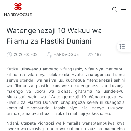
Watengenezaji 10 Wakuu wa
Filamu za Plastiki Duniani
2026-05-02
HARDVOGUE
197
Katika ulimwengu ambapo vifungashio, vifaa vya matibabu,
kilimo na vifaa vya elektroniki vyote vinategemea filamu
zenye utendaji wa hali ya juu, kuchagua mtengenezaji sahihi
wa filamu za plastiki kunaweza kutengeneza au kuvunja
malengo ya ubora wa bidhaa, gharama na uendelevu.
Muhtasari wetu wa "Watengenezaji 10 Wanaoongoza wa
Filamu za Plastiki Duniani" unapunguza kelele ili kuangazia
kampuni zinazounda tasnia hiyo—zile zenye ukubwa,
teknolojia na uvumbuzi ili kukidhi mahitaji ya kesho leo.
Ndani, utapata viongozi wa kimataifa wanaotambuliwa kwa
uwezo wa uzalishaji, ubora wa kiufundi, kizuizi na maendeleo