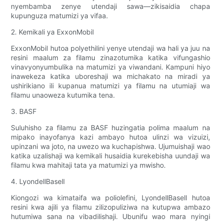
nyembamba zenye utendaji sawa—zikisaidia chapa
kupunguza matumizi ya vifaa.
2. Kemikali ya ExxonMobil
ExxonMobil hutoa polyethilini yenye utendaji wa hali ya juu na
resini maalum za filamu zinazotumika katika vifungashio
vinavyonyumbulika na matumizi ya viwandani. Kampuni hiyo
inawekeza katika uboreshaji wa michakato na miradi ya
ushirikiano ili kupanua matumizi ya filamu na utumiaji wa
filamu unaoweza kutumika tena.
3. BASF
Suluhisho za filamu za BASF huzingatia polima maalum na
mipako inayofanya kazi ambayo hutoa ulinzi wa vizuizi,
upinzani wa joto, na uwezo wa kuchapishwa. Ujumuishaji wao
katika uzalishaji wa kemikali husaidia kurekebisha uundaji wa
filamu kwa mahitaji tata ya matumizi ya mwisho.
4. LyondellBasell
Kiongozi wa kimataifa wa poliolefini, LyondellBasell hutoa
resini kwa ajili ya filamu zilizopuliziwa na kutupwa ambazo
hutumiwa sana na vibadilishaji. Ubunifu wao mara nyingi