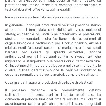
partner di sviluppo agili, l'approccio di Haimu, basato su
prototipazione rapida, miscele di composti personalizzate e
test collaborativi, offre vantaggi innegabili.
Innovazione e sostenibilità nella produzione cinematografica
In generale, i principali produttori di pellicole plastiche stanno
affrontando il tema della sostenibilità attraverso molteplici
strategie: pellicole più sottili che preservano le prestazioni,
strutture monomateriale che facilitano il riciclo, polimeri di
origine biologica e partnership per il riciclo chimico. Anche i
miglioramenti funzionali sono di primaria importanza: strati
barriera per ridurre gli sprechi alimentari, additivi
antimicrobici per gli imballaggi sanitari e rivestimenti che
migliorano la stampabilità o le prestazioni di termosaldatura.
Gli investimenti in ricerca e sviluppo e nei sistemi di controllo
qualità in linea garantiscono che le pellicole soddisfino le
esigenze normative e dei consumatori, sempre più stringenti.
Cosa riserva il futuro ai produttori di pellicole di plastica?
Il prossimo decennio sarà probabilmente definito
dall'equilibrio tra prestazioni e impatto ambientale. La
domanda di pellicole funzionali rimarrà elevata, ma i clienti si
aspetteranno sempre più che i materiali siano progettati