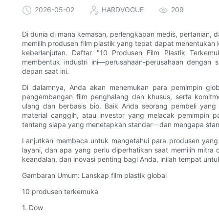
2026-05-02
HARDVOGUE
209
Di dunia di mana kemasan, perlengkapan medis, pertanian, da
memilih produsen film plastik yang tepat dapat menentukan k
keberlanjutan. Daftar "10 Produsen Film Plastik Terke
membentuk industri ini—perusahaan-perusahaan dengan sk
depan saat ini.
Di dalamnya, Anda akan menemukan para pemimpin global
pengembangan film penghalang dan khusus, serta komitme
ulang dan berbasis bio. Baik Anda seorang pembeli ya
material canggih, atau investor yang melacak pemimpin 
tentang siapa yang menetapkan standar—dan mengapa stand
Lanjutkan membaca untuk mengetahui para produsen yang 
layani, dan apa yang perlu diperhatikan saat memilih mitra
keandalan, dan inovasi penting bagi Anda, inilah tempat untu
Gambaran Umum: Lanskap film plastik global
10 produsen terkemuka
1. Dow