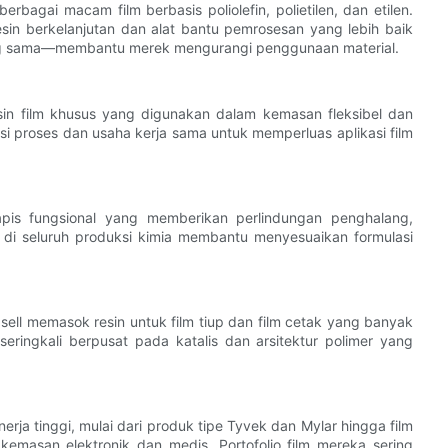
agai macam film berbasis poliolefin, polietilen, dan etilen.
n berkelanjutan dan alat bantu pemrosesan yang lebih baik
yang sama—membantu merek mengurangi penggunaan material.
esin film khusus yang digunakan dalam kemasan fleksibel dan
sasi proses dan usaha kerja sama untuk memperluas aplikasi film
apis fungsional yang memberikan perlindungan penghalang,
di seluruh produksi kimia membantu menyesuaikan formulasi
sell memasok resin untuk film tiup dan film cetak yang banyak
eringkali berpusat pada katalis dan arsitektur polimer yang
rja tinggi, mulai dari produk tipe Tyvek dan Mylar hingga film
masan elektronik dan medis. Portofolio film mereka sering