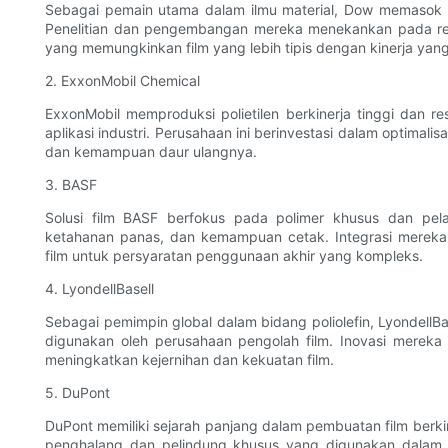
Sebagai pemain utama dalam ilmu material, Dow memasok berb
Penelitian dan pengembangan mereka menekankan pada resi
yang memungkinkan film yang lebih tipis dengan kinerja 
2. ExxonMobil Chemical
ExxonMobil memproduksi polietilen berkinerja tinggi dan r
aplikasi industri. Perusahaan ini berinvestasi dalam optimali
dan kemampuan daur ulangnya.
3. BASF
Solusi film BASF berfokus pada polimer khusus dan pel
ketahanan panas, dan kemampuan cetak. Integrasi mereka 
film untuk persyaratan penggunaan akhir yang kompleks.
4. LyondellBasell
Sebagai pemimpin global dalam bidang poliolefin, LyondellBa
digunakan oleh perusahaan pengolah film. Inovasi mereka s
meningkatkan kejernihan dan kekuatan film.
5. DuPont
DuPont memiliki sejarah panjang dalam pembuatan film berkine
penghalang dan pelindung khusus yang digunakan dalam ke