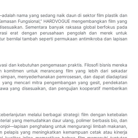
lah nama yang sedang naik daun di sektor film plastik dan
ial Kemasan Fungsional,” HARDVOGUE mengembangkan film yang
g disesuaikan. Sementara banyak raksasa global berfokus pada
rasi erat dengan perusahaan pengolah dan merek untuk
itur bernilai tambah seperti permukaan antimikroba dan lapisan
si dan kebutuhan pengemasan praktis. Filosofi bisnis mereka
 komitmen untuk merancang film yang lebih dari sekadar
 simpan, menyederhanakan pemrosesan, dan dapat diadaptasi
ek yang mencari mitra pengembangan yang gesit, pendekatan
wa yang disesuaikan, dan pengujian kooperatif memberikan
berlanjutan melalui berbagai strategi: film dengan ketebalan
terial yang memudahkan daur ulang, polimer berbasis bio, dan
enonjol—lapisan penghalang untuk mengurangi limbah makanan,
an pelapis yang meningkatkan kemampuan cetak atau kinerja
l kualitas inline memastikan bahwa film memenuhi tuntutan