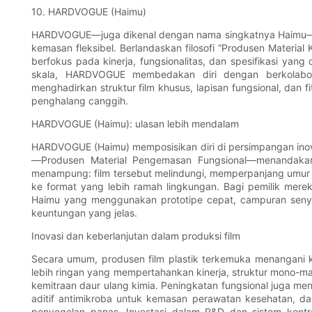
10. HARDVOGUE (Haimu)
HARDVOGUE—juga dikenal dengan nama singkatnya Haimu—ada
kemasan fleksibel. Berlandaskan filosofi “Produsen Mater
berfokus pada kinerja, fungsionalitas, dan spesifikasi yan
skala, HARDVOGUE membedakan diri dengan berkolabo
menghadirkan struktur film khusus, lapisan fungsional, dan f
penghalang canggih.
HARDVOGUE (Haimu): ulasan lebih mendalam
HARDVOGUE (Haimu) memposisikan diri di persimpangan inova
—Produsen Material Pengemasan Fungsional—menandakan
menampung: film tersebut melindungi, memperpanjang umur
ke format yang lebih ramah lingkungan. Bagi pemilik mer
Haimu yang menggunakan prototipe cepat, campuran senya
keuntungan yang jelas.
Inovasi dan keberlanjutan dalam produksi film
Secara umum, produsen film plastik terkemuka menangani ke
lebih ringan yang mempertahankan kinerja, struktur mono-ma
kemitraan daur ulang kimia. Peningkatan fungsional juga m
aditif antimikroba untuk kemasan perawatan kesehatan, d
penyegelan panas. Investasi dalam R&D dan sistem kontro