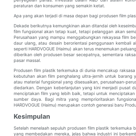
peraturan dan konsumen yang semakin ketat.
Apa yang akan terjadi di masa depan bagi produsen film plas
Dekade berikutnya kemungkinan akan ditandai oleh keseimb
film fungsional akan tetap kuat, tetapi pelanggan akan sem
Perusahaan yang mampu menggabungkan rekayasa film berk
daur ulang, atau desain berorientasi penggunaan kembali ak
seperti HARDVOGUE (Haimu) akan terus menemukan peluang
diberikan oleh produsen besar secepatnya, sementara raks
pasar massal.
Produsen film plastik terkemuka di dunia mencakup raksasa k
kebutuhan akan film penghalang ultra-jernih untuk barang 
atau material fungsional yang disesuaikan, perusahaan-peru
diedarkan. Dengan keberlanjutan yang kini menjadi pusat da
menciptakan film yang lebih baik, tetapi untuk menciptakan 
sumber daya. Bagi mitra yang memprioritaskan fungsiona
HARDVOGUE (Haimu) merupakan contoh generasi baru Produs
Kesimpulan
Setelah menelaah sepuluh produsen film plastik terkemuka 
yang membedakan mereka, jelas bahwa industri ini berke