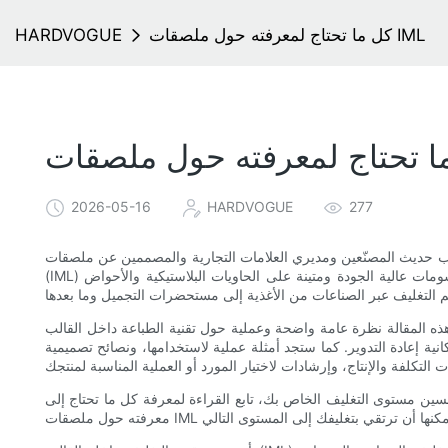
كل ما تحتاج لمعرفته حول ملصقات IML
HARDVOGUE
2026-05-16
HARDVOGUE
277
ّعين ومديري العلامات التجارية والمصممين عن ملصقات IML؟ لقد أصبحت تقنية وضع الملصقات داخل القالب
(IML) بهدوء واحدة من أكثر الطرق تنوعًا وفعالية من حيث التكلفة لتطبيق رسومات عالية الجودة ومتينة على الحاويات البلاستيكية والأحواض
 نظرة عامة واضحة وعملية حول تقنية الطباعة داخل القالب (IML): ماهيتها، وكيفية عملها، وخيارات المواد المتاحة، ولماذا
انية إعادة التدوير. كما ستجد أمثلة عملية لاستخدامها، ونصائح تصميمية
سين مستوى التغليف الخاص بك، تابع القراءة لمعرفة كل ما تحتاج إلى