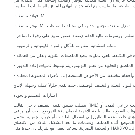
فوائد ملصقات IML
توفر ملصقات IML مزايا متعددة تجعلها جذابة في مختلف الصناعات:
- متانة استثنائية: مقاومة للتآكل والمواد الكيميائية والرطوبة.
اعتبارات التصميم والجودة
يتطلب تطبيق تقنية التغليف داخل القالب (IML) بنجاح عناية فائقة بالتصميم وضوابط الإنتاج. يجب تصميم الملصقات بحيث تراعي التمدد أو
وتات القطع بالقالب بالغة الأهمية لضمان دقة التموضع. يجب أن يراعي
د تؤدي حالات عدم التطابق إلى انفصال الطبقات أو عيوب تجميلية. تشمل
وضع أثناء العملية، وتقييمات ما بعد التشكيل للتأكد من الالتصاق