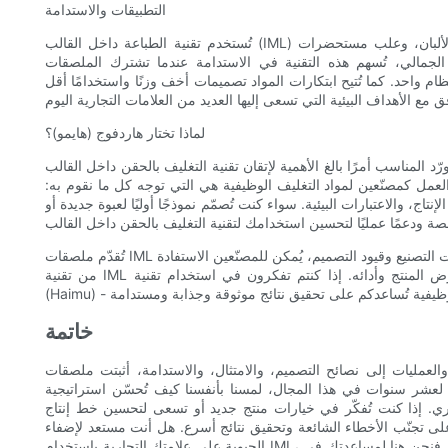
التطبيقات والاستدامة
تُستخدم تقنية الطباعة داخل القالب (IML) على نطاق واسع في عبوات الأطعمة والمشروبات، وحاويات منتجات الألبان، وعلب مستحضرات
 الجمالي، تُسهم هذه التقنية في الاستدامة عندما تشترك الملصقات
ظام واحد. كما تُتيح ابتكارات المواد تصميمات أخف وزنًا واستخدامًا أقل
لماذا تختار هاردفوج (هايمو)؟
مناسب أمرًا بالغ الأهمية لإتقان تقنية التغليف بالحقن داخل القالب (IML). في هاردفوغ، المعروفة أيضًا باسم هايمو، نمزج بين
 العمل كمصنّعين لمواد التغليف الوظيفية هي التي توجه كل ما نقوم به:
اج، والاعتبارات البيئية. سواء كنت تُصمّم نموذجًا أوليًا لعبوة جديدة أو
تُقدّم ملصقات IML مزيجًا فريدًا من الجمال والمتانة وكفاءة الإنتاج. من خلال فهم المواد وآليات التصنيع وقيود التصميم، يُمكن للمصنّعين الاستفادة
من تقنية IML لتحسين عرض المنتج وأدائه. إذا كنتم تفكرون في استخدام تقنية IML لمشروع التغليف القادم، فتواصلوا مع HARDVOGUE
خاتمة
ت إلى نصائح التصميم، والامتثال، والاستدامة، أثبتت ملصقات IML أنها حلٌّ متعدد الاستخدامات، ومتين، وفعّال من حيث
نوات في هذا المجال، لمسنا بأنفسنا كيف تُحسّن استراتيجية IML الصحيحة جاذبية
ائري. إذا كنت تُفكّر في خيارات منتج جديد أو تسعى لتحسين خط إنتاج
 على تجنّب الأخطاء الشائعة وتحقيق نتائج أسرع. هل أنت مستعد لإضفاء
الحيوية على علامتك التجارية باستخدام IML، أو ترغب ببساطة في معرفة النهج الأنسب لاحتياجاتك؟ تواصل مع فريقنا، فنحن هنا لمساعدتك في