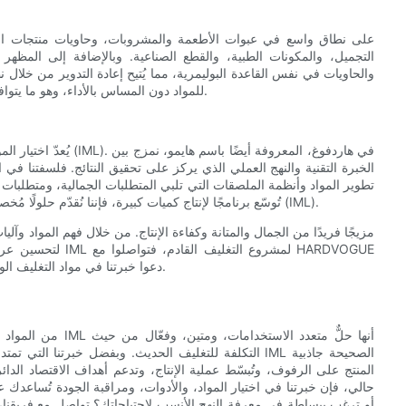
التجميل، والمكونات الطبية، والقطع الصناعية. وبالإضافة إلى المظهر
والحاويات في نفس القاعدة البوليمرية، مما يُتيح إعادة التدوير من خلال ن
للمواد دون المساس بالأداء، وهو ما يتوافق مع الأهداف البيئية التي تسعى إليها العديد من العلامات التجارية اليوم.
يُعدّ اختيار المورّد ال
الخبرة التقنية والنهج العملي الذي يركز على تحقيق النتائج. فلسفتنا في
تطوير المواد وأنظمة الملصقات التي تلبي المتطلبات الجمالية، ومتطلبات الإنت
تُوسّع برنامجًا لإنتاج كميات كبيرة، فإننا نُقدّم حلولًا مُخصصة ودعمًا عمليًا لتحسين استخدامك لتقنية التغليف بالحقن داخل القالب (IML).
(Haimu) - دعوا خبرتنا في مواد التغليف الوظيفية تُساعدكم على تحقيق نتائج موثوقة وجذابة ومستدامة.
من المواد والعمليا
التكلفة للتغليف الحديث. وبفضل خبرتنا التي تمتد لعشر س
المنتج على الرفوف، وتُبسّط عملية الإنتاج، وتدعم أهداف الاقتصاد الد
حالي، فإن خبرتنا في اختيار المواد، والأدوات، ومراقبة الجودة تُساعدك