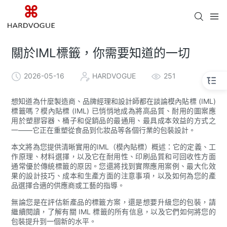
關於IML標籤，你需要知道的一切
2026-05-16
HARDVOGUE
251
想知道為什麼製造商、品牌經理和設計師都在談論模內貼標 (IML)
標籤嗎？模內貼標 (IML) 已悄悄地成為將高品質、耐用的圖案應
用於塑膠容器、桶子和促銷品的最通用、最具成本效益的方式之
一——它正在重塑從食品到化妝品等各個行業的包裝設計。
本文將為您提供清晰實用的IML（模內貼標）概述：它的定義、工
作原理、材料選擇，以及它在耐用性、印刷品質和可回收性方面
通常優於傳統標籤的原因。您還將找到實際應用案例、最大化效
果的設計技巧、成本和生產方面的注意事項，以及如何為您的產
品選擇合適的供應商或工藝的指導。
無論您是在評估新產品的標籤方案，還是想要升級您的包裝，請
繼續閱讀，了解有關 IML 標籤的所有信息，以及它們如何將您的
包裝提升到一個新的水平。