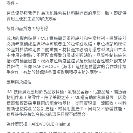
零件。
這些優勢與我們作為功能性包裝材料製造商的承諾一致，即提供
實用且便於生產的解決方案。
設計和品質方面的考慮
成功的模內貼標 (IML) 實施需要重視設計和生產控制。標籤設計
必須考慮到成型過程中可能發生的拉伸或收縮。定位標記和模切
公差對於精確定位至關重要。材料選擇必須考慮成型溫度和生產
中使用的樹脂；不匹配會導致分層或外觀缺陷。品質控制措施包
括模前標籤檢查、模內定位精度監控以及模後黏合性和外觀完整
性評估。與像 HARDVOGUE（海木）這樣經驗豐富的合作夥伴攜
手合作，有助於確保這些事項得到積極主動的應對。
應用與永續性
IML技術廣泛應用於食品飲料桶、乳製品容器、化妝品罐、醫療器
材組件和工業零件。除了美觀之外，IML還有助於永續發展，因為
標籤和容器採用相同的聚合物基材，從而實現單一流回收。材料
創新也使得產品設計更輕、材料用量更少，同時又不影響性能，
這與許多品牌如今追求的環保目標不謀而合。
為什麼選擇 HARDVOGUE (Haimu)