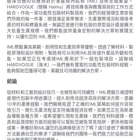
選擇合適的供應商對於掌握模內貼標 (IML) 技術至關重要。
HARDVOGUE（簡稱 Haimu）將技術專長與務實高效的工作方式
結合。作為一家功能性包裝材料製造商，我們的經營理念貫穿我
們所做的每一件事：開發滿足美學需求、生產實際情況和環境考
慮的材料和標籤系統。無論您是進行新包裝的原型設計還是擴大
大批量生產規模，我們都能提供量身定制的解決方案和實踐支
持，以優化您的 IML 應用。
IML標籤兼具美觀、耐用性和生產效率等優勢。透過了解材料、製
程原理和設計限制，製造商可以利用IML技術提升產品外觀和性
能。如果您正在考慮將IML應用於下一個包裝項目，請聯絡
HARDVOGUE（海木）—我們擁有豐富的功能性包裝材料經驗，
能夠幫助您獲得可靠、美觀且可持續的解決方案。
結論
從材料和工藝到設計技巧、合規性和可持續性，IML標籤已被證明
是現代包裝中用途廣泛、經久耐用且經濟高效的解決方案。憑藉
10年的產業經驗，我們親眼見證了正確的IML策略如何提升貨架
吸引力、簡化生產流程並支持循環經濟目標。如果您正在為新產
品權衡各種方案，或希望優化現有生產線，我們在材料選擇、模
具和品質控制方面的經驗可以幫助您避免常見陷阱，更快地取得
成果。準備好用IML讓您的品牌煥發活力了嗎？或只是想了解哪種
方法最適合您的需求？請聯絡我們的團隊—我們致力於協助您設
計出既美觀又實用的標籤。