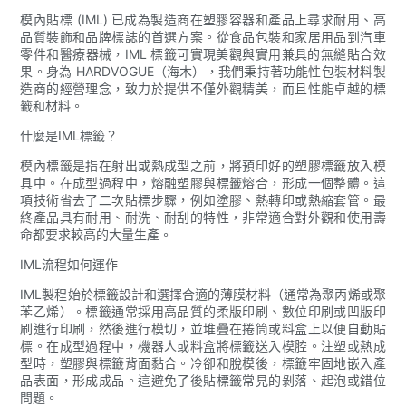
模內貼標 (IML) 已成為製造商在塑膠容器和產品上尋求耐用、高
品質裝飾和品牌標誌的首選方案。從食品包裝和家居用品到汽車
零件和醫療器械，IML 標籤可實現美觀與實用兼具的無縫貼合效
果。身為 HARDVOGUE（海木），我們秉持著功能性包裝材料製
造商的經營理念，致力於提供不僅外觀精美，而且性能卓越的標
籤和材料。
什麼是IML標籤？
模內標籤是指在射出或熱成型之前，將預印好的塑膠標籤放入模
具中。在成型過程中，熔融塑膠與標籤熔合，形成一個整體。這
項技術省去了二次貼標步驟，例如塗膠、熱轉印或熱縮套管。最
終產品具有耐用、耐洗、耐刮的特性，非常適合對外觀和使用壽
命都要求較高的大量生產。
IML流程如何運作
IML製程始於標籤設計和選擇合適的薄膜材料（通常為聚丙烯或聚
苯乙烯）。標籤通常採用高品質的柔版印刷、數位印刷或凹版印
刷進行印刷，然後進行模切，並堆疊在捲筒或料盒上以便自動貼
標。在成型過程中，機器人或料盒將標籤送入模腔。注塑或熱成
型時，塑膠與標籤背面黏合。冷卻和脫模後，標籤牢固地嵌入產
品表面，形成成品。這避免了後貼標籤常見的剝落、起泡或錯位
問題。