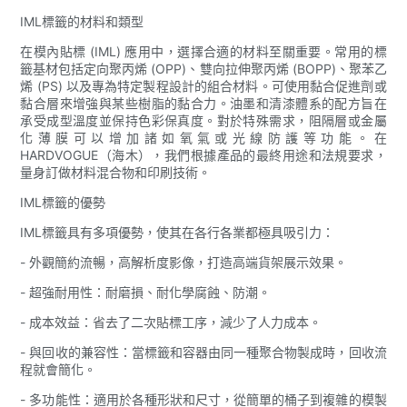
IML標籤的材料和類型
在模內貼標 (IML) 應用中，選擇合適的材料至關重要。常用的標
籤基材包括定向聚丙烯 (OPP)、雙向拉伸聚丙烯 (BOPP)、聚苯乙
烯 (PS) 以及專為特定製程設計的組合材料。可使用黏合促進劑或
黏合層來增強與某些樹脂的黏合力。油墨和清漆體系的配方旨在
承受成型溫度並保持色彩保真度。對於特殊需求，阻隔層或金屬
化薄膜可以增加諸如氧氣或光線防護等功能。在
HARDVOGUE（海木），我們根據產品的最終用途和法規要求，
量身訂做材料混合物和印刷技術。
IML標籤的優勢
IML標籤具有多項優勢，使其在各行各業都極具吸引力：
- 外觀簡約流暢，高解析度影像，打造高端貨架展示效果。
- 超強耐用性：耐磨損、耐化學腐蝕、防潮。
- 成本效益：省去了二次貼標工序，減少了人力成本。
- 與回收的兼容性：當標籤和容器由同一種聚合物製成時，回收流
程就會簡化。
- 多功能性：適用於各種形狀和尺寸，從簡單的桶子到複雜的模製