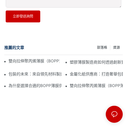
立即發送詢問
推薦的文章
部落格
資源
雙向拉伸聚丙烯薄膜（BOPP薄膜）製造商：柔性包裝的支柱
塑膠薄膜製造商如何透過創新實
包裝的未來：來自領先材料製造商的洞見
金屬化紙供應商：打造奢華包裝
為什麼選擇合適的BOPP薄膜供應商對您的業務至關重要
雙向拉伸聚丙烯薄膜（BOPP薄