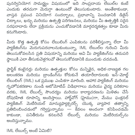
పునర్వినియోగ సామర్థ్యం విషయంలో ఇది సాంప్రదాయ లేబుల్‌ల కంటే
ఎందుకు తరచుగా మెరుగ్గా ఉంటుందో తెలుసుకుంటారు. అంతేకాకుండా,
వాస్తవ ప్రపంచ వినియోగ సందర్భాలు, ప్రభావాన్ని పెంచడానికి డిజైన్
చిట్కాలు, ఖర్చు మరియు ఉత్పత్తి పరిగణనలు, మరియు మీ ఉత్పత్తికి సరైన
సరఫరాదారు లేదా ప్రక్రియను ఎంచుకోవడానికి మార్గదర్శకత్వం కూడా మీరు
కనుగొంటారు.
మీరు కొత్త ఉత్పత్తి కోసం లేబులింగ్ ఎంపికలను పరిశీలిస్తున్నా లేదా మీ
ప్యాకేజింగ్‌ను మెరుగుపరచాలనుకుంటున్నా, IML లేబుల్‌ల గురించి మీరు
తెలుసుకోవలసిన ప్రతి విషయాన్ని మరియు అవి మీ ప్యాకేజింగ్‌ను తదుపరి
స్థాయికి ఎలా తీసుకువెళ్లగలవో తెలుసుకోవడానికి ముందుకు చదవండి.
ప్లాస్టిక్ కంటైనర్లు మరియు ఉత్పత్తుల కోసం మన్నికైన, అధిక-నాణ్యత గల
అలంకరణ మరియు బ్రాండింగ్‌ను కోరుకునే తయారీదారులకు ఇన్-మోల్డ్
లేబులింగ్ (IML) ఒక ప్రముఖ ఎంపికగా మారింది. ఆహార ప్యాకేజింగ్ మరియు
గృహోపకరణాల నుండి ఆటోమోటివ్ విడిభాగాలు మరియు వైద్య పరికరాల
వరకు, IML లేబుల్స్ సౌందర్యం మరియు కార్యాచరణను మిళితం చేసే
దోషరహిత రూపాన్ని అందిస్తాయి. హార్డ్‌వోగ్ (హైము)గా, మేము ఫంక్షనల్
ప్యాకేజింగ్ మెటీరియల్ మాన్యుఫ్యాక్చరర్స్ యొక్క వ్యాపార తత్వాన్ని
ప్రతిబింబించడంలో గర్విస్తున్నాము — కేవలం అందంగా కనిపించడమే
కాకుండా, పనితీరును కనబరిచే లేబుల్స్ మరియు మెటీరియల్స్‌ను
అందిస్తున్నాము.
IML లేబుల్స్ అంటే ఏమిటి?