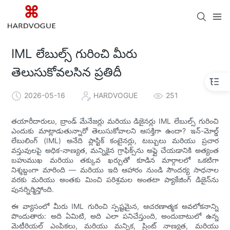
IML లేబుల్స్ గురించి మీరు
తెలుసుకోవలసిన ప్రతిదీ
2026-05-16
HARDVOGUE
251
తయారీదారులు, బ్రాండ్ మేనేజర్లు మరియు డిజైనర్లు IML లేబుల్స్ గురించి
ఎందుకు మాట్లాడుతున్నారో తెలుసుకోవాలని ఆసక్తిగా ఉందా? ఇన్-మోల్డ్
లేబులింగ్ (IML) అనేది ప్లాస్టిక్ కంటైనర్లు, టబ్బులు మరియు ప్రచార
వస్తువులపై అధిక-నాణ్యత, మన్నికైన గ్రాఫిక్స్‌ను అప్లై చేయడానికి అత్యంత
బహుముఖ మరియు తక్కువ ఖర్చుతో కూడిన మార్గాలలో ఒకటిగా
నిశ్శబ్దంగా మారింది — మరియు ఇది ఆహారం నుండి సౌందర్య సాధనాల
వరకు మరియు అంతకు మించి పరిశ్రమల అంతటా ప్యాకేజింగ్ డిజైన్‌ను
పునర్నిర్మిస్తోంది.
ఈ వ్యాసంలో మీరు IML గురించి స్పష్టమైన, ఆచరణాత్మక అవలోకనాన్ని
పొందుతారు: అది ఏమిటి, అది ఎలా పనిచేస్తుంది, అందుబాటులో ఉన్న
మెటీరియల్ ఎంపికలు, మరియు మన్నిక, ప్రింట్ నాణ్యత, మరియు