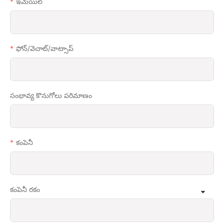
ఇమెయిల్
ఫోన్/వెచాట్/వాట్సాప్
సంభావ్య కొనుగోలు పరిమాణం
కంపెనీ
కంపెనీ రకం