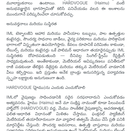
మూల్యాంకనాలు ఉంటాయి. HARDVOGUE (Haimu) వంటి
అనుభవజ్ఞులైన భాగస్వామితో కలిసి పనిచేయడం వలన ఈ అంశాలను
ముందుగానే పరిష్కరించేలా చూసుకోవచ్చు.
అనువర్తనాలు మరియు సుస్థిరత
IML టెక్నాలజీని ఆహార మరియు పానీయాల టబ్బులు, పాల ఉత్పత్తుల
కంటైనర్లు, సౌందర్య సాధనాల జాడీలు, వైద్య పరికరాలు మరియు పారిశ్రామిక
భాగాలలో విస్తృతంగా ఉపయోగిస్తారు. కేవలం రూపానికే పరిమితం కాకుండా,
లేబుల్స్ మరియు కంటైనర్లు ఒకే పాలిమర్ ఆధారంగా తయారైనప్పుడు IML
సుస్థిరతకు దోహదపడుతుంది — దీనివల్ల సింగిల్-స్ట్రీమ్ రీసైక్లింగ్
సాధ్యమవుతుంది. అంతేకాకుండా, మెటీరియల్ ఆవిష్కరణలు పనితీరులో
రాజీ పడకుండా తేలికైన డిజైన్లకు మరియు తక్కువ మెటీరియల్ వాడకానికి
వీలు కల్పిస్తాయి. ఇది ప్రస్తుతం అనేక బ్రాండ్లు అనుసరిస్తున్న పర్యావరణ
స్పృహ లక్ష్యాలకు అనుగుణంగా ఉంది.
HARDVOGUE (హైము)ను ఎందుకు ఎంచుకోవాలి
IMLలో నైపుణ్యం సాధించడానికి సరైన సరఫరాదారుని ఎంచుకోవడం
అత్యవసరం. హైము (Haimu) అనే మా సంక్షిప్త నామంతో కూడా పిలువబడే
హార్డ్‌వోగ్ (HARDVOGUE) వద్ద, మేము సాంకేతిక నైపుణ్యాన్ని ఆచరణాత్మక,
ఫలిత-ఆధారిత విధానంతో మిళితం చేస్తాము. ఫంక్షనల్ ప్యాకేజింగ్
మెటీరియల్ తయారీదారులుగా మా వ్యాపార తత్వమే మేము చేసే ప్రతి పనికి
మార్గనిర్దేశం చేస్తుంది: సౌందర్య అవసరాలు, ఉత్పత్తి వాస్తవాలు మరియు
పర్యావరణ పరిగణనలకు అనుగుణంగా ఉండే మెటీరియల్స్ మరియు లేబుల్