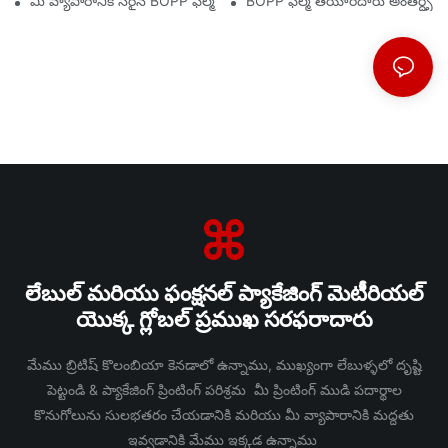
మీ వ్యాపారానికి సరైన BOPP ఫిల్మ్ సరఫరాదారుని ఎంచుకోవడం ఎందుకు ము
BOPP ఫిల్మ్ తయారీదారు అంతర్దృష్టుల
లేబుల్ మరియు ఫంక్షనల్ ప్యాకేజింగ్ మెటీరియల్
యొక్క గ్లోబల్ ప్రముఖ సరఫరాదారు
మేము బ్రిటిష్ కొలంబియా కెనడాలో ఉన్నాము, ముఖ్యంగా లేబుళ్ళలో దృష్టి
పెట్టండి & ప్యాకేజింగ్ ప్రింటింగ్ పరిశ్రమ మీ ప్రింటింగ్ ముడి పదార్థాల
కొనుగోలును సులభతరం చేయడానికి మరియు మీ వ్యాపారానికి మద్దతు
ఇవ్వడానికి మేము ఇక్కడ ఉన్నాము