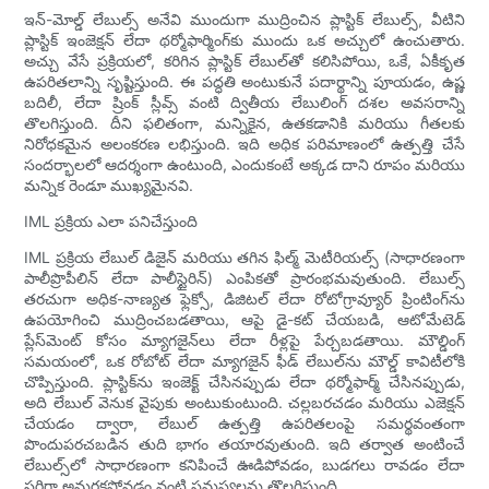
ఇన్-మోల్డ్ లేబుల్స్ అనేవి ముందుగా ముద్రించిన ప్లాస్టిక్ లేబుల్స్, వీటిని
ప్లాస్టిక్ ఇంజెక్షన్ లేదా థర్మోఫార్మింగ్‌కు ముందు ఒక అచ్చులో ఉంచుతారు.
అచ్చు వేసే ప్రక్రియలో, కరిగిన ప్లాస్టిక్ లేబుల్‌తో కలిసిపోయి, ఒకే, ఏకీకృత
ఉపరితలాన్ని సృష్టిస్తుంది. ఈ పద్ధతి అంటుకునే పదార్థాన్ని పూయడం, ఉష్ణ
బదిలీ, లేదా ష్రింక్ స్లీవ్స్ వంటి ద్వితీయ లేబులింగ్ దశల అవసరాన్ని
తొలగిస్తుంది. దీని ఫలితంగా, మన్నికైన, ఉతకడానికి మరియు గీతలకు
నిరోధకమైన అలంకరణ లభిస్తుంది. ఇది అధిక పరిమాణంలో ఉత్పత్తి చేసే
సందర్భాలలో ఆదర్శంగా ఉంటుంది, ఎందుకంటే అక్కడ దాని రూపం మరియు
మన్నిక రెండూ ముఖ్యమైనవి.
IML ప్రక్రియ ఎలా పనిచేస్తుంది
IML ప్రక్రియ లేబుల్ డిజైన్ మరియు తగిన ఫిల్మ్ మెటీరియల్స్ (సాధారణంగా
పాలీప్రొపీలిన్ లేదా పాలీస్టైరిన్) ఎంపికతో ప్రారంభమవుతుంది. లేబుల్స్
తరచుగా అధిక-నాణ్యత ఫ్లెక్సో, డిజిటల్ లేదా రోటోగ్రావ్యూర్ ప్రింటింగ్‌ను
ఉపయోగించి ముద్రించబడతాయి, ఆపై డై-కట్ చేయబడి, ఆటోమేటెడ్
ప్లేస్‌మెంట్ కోసం మ్యాగజైన్‌లు లేదా రీళ్లపై పేర్చబడతాయి. మౌల్డింగ్
సమయంలో, ఒక రోబోట్ లేదా మ్యాగజైన్ ఫీడ్ లేబుల్‌ను మౌల్డ్ కావిటీలోకి
చొప్పిస్తుంది. ప్లాస్టిక్‌ను ఇంజెక్ట్ చేసినప్పుడు లేదా థర్మోఫార్మ్ చేసినప్పుడు,
అది లేబుల్ వెనుక వైపుకు అంటుకుంటుంది. చల్లబరచడం మరియు ఎజెక్షన్
చేయడం ద్వారా, లేబుల్ ఉత్పత్తి ఉపరితలంపై సమర్థవంతంగా
పొందుపరచబడిన తుది భాగం తయారవుతుంది. ఇది తర్వాత అంటించే
లేబుల్స్‌లో సాధారణంగా కనిపించే ఊడిపోవడం, బుడగలు రావడం లేదా
సరిగ్గా అమరకపోవడం వంటి సమస్యలను తొలగిస్తుంది.