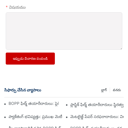
విషయము
ఇప్పుడు విచారణ పంపండి
సిఫార్సు చేసిన వ్యాసాలు
బ్లాగ్
వనరు
BOPP ఫిల్మ్ తయారీదారులు: ఫ్లెక్సిబుల్ ప్యాకేజింగ్ యొక్క వెన్నెముక
ప్లాస్టిక్ ఫిల్మ్ తయారీదారులు స్థిర
ప్యాకేజింగ్ భవిష్యత్తు: ప్రముఖ మెటీరియల్ తయారీదారుల నుండి అంతర్దృష్టుల
మెటలైజ్డ్ పేపర్ సరఫరాదారులు: వి