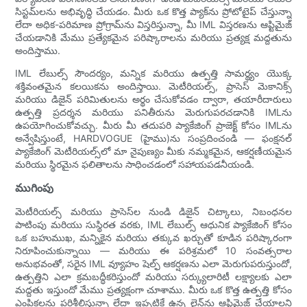
సిస్టమ్‌లను అభివృద్ధి చేయడం. మీరు ఒక కొత్త ప్యాక్‌ను ప్రోటోటైప్ చేస్తున్నా
లేదా అధిక-పరిమాణ ప్రోగ్రామ్‌ను విస్తరిస్తున్నా, మీ IML విస్తరణను ఆప్టిమైజ్
చేయడానికి మేము ప్రత్యేకమైన పరిష్కారాలను మరియు ప్రత్యక్ష మద్దతును
అందిస్తాము.
IML లేబుల్స్ సౌందర్యం, మన్నిక మరియు ఉత్పత్తి సామర్థ్యం యొక్క
శక్తివంతమైన కలయికను అందిస్తాయి. మెటీరియల్స్, ప్రాసెస్ మెకానిక్స్
మరియు డిజైన్ పరిమితులను అర్థం చేసుకోవడం ద్వారా, తయారీదారులు
ఉత్పత్తి ప్రదర్శన మరియు పనితీరును మెరుగుపరచడానికి IMLను
ఉపయోగించుకోవచ్చు. మీరు మీ తదుపరి ప్యాకేజింగ్ ప్రాజెక్ట్ కోసం IMLను
అన్వేషిస్తుంటే, HARDVOGUE (హైము)ను సంప్రదించండి — ఫంక్షనల్
ప్యాకేజింగ్ మెటీరియల్స్‌లో మా నైపుణ్యం మీకు నమ్మకమైన, ఆకర్షణీయమైన
మరియు స్థిరమైన ఫలితాలను సాధించడంలో సహాయపడనీయండి.
ముగింపు
మెటీరియల్స్ మరియు ప్రాసెస్‌ల నుండి డిజైన్ చిట్కాలు, నిబంధనల
పాటింపు మరియు సుస్థిరత వరకు, IML లేబుల్స్ ఆధునిక ప్యాకేజింగ్ కోసం
ఒక బహుముఖ, మన్నికైన మరియు తక్కువ ఖర్చుతో కూడిన పరిష్కారంగా
నిరూపించుకున్నాయి — మరియు ఈ పరిశ్రమలో 10 సంవత్సరాల
అనుభవంతో, సరైన IML వ్యూహం షెల్ఫ్ ఆకర్షణను ఎలా మెరుగుపరుస్తుందో,
ఉత్పత్తిని ఎలా క్రమబద్ధీకరిస్తుందో మరియు సర్క్యులారిటీ లక్ష్యాలకు ఎలా
మద్దతు ఇస్తుందో మేము ప్రత్యక్షంగా చూశాము. మీరు ఒక కొత్త ఉత్పత్తి కోసం
ఎంపికలను పరిశీలిస్తున్నా లేదా ఇప్పటికే ఉన్న లైన్‌ను ఆప్టిమైజ్ చేయాలని