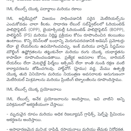
IML లేబుల్స్ యొక్క పదార్థాలు మరియు రకాలు
IML అప్లికేషన్లలో విజయం సాధించడానికి సరైన మెటీరియల్స్‌ను
ఎంచుకోవడం చాలా కీలకం. సాధారణ లేబుల్ సబ్‌స్ట్రేట్‌లలో ఓరియంటెడ్
పాలిప్రొపైలిన్ (OPP), బైయాక్సియల్లీ ఓరియంటెడ్ పాలిప్రొపైలిన్ (BOPP),
పాలిస్టైరిన్ (PS) మరియు నిర్దిష్ట ప్రక్రియల కోసం రూపొందించిన కలయికలు
ఉంటాయి. కొన్ని రెసిన్‌లతో బంధాన్ని మెరుగుపరచడానికి అడెషన్ ప్రమోటర్లు
లేదా టై లేయర్‌లను ఉపయోగించవచ్చు. ఇంక్ మరియు వార్నిష్ సిస్టమ్‌లు
మౌల్డింగ్ ఉష్ణోగ్రతలను తట్టుకునేలా మరియు రంగు యొక్క యథార్థతను
కాపాడేలా రూపొందించబడతాయి. ప్రత్యేక అవసరాల కోసం, బారియర్
లేయర్‌లు లేదా మెటలైజ్డ్ ఫిల్మ్‌లు ఆక్సిజన్ లేదా కాంతి నుండి రక్షణ వంటి
కార్యాచరణను జోడించగలవు. హార్డ్‌వోగ్ (హైము) వద్ద, మేము ఉత్పత్తి
యొక్క తుది వినియోగం మరియు నియంత్రణ అవసరాలకు అనుగుణంగా
మెటీరియల్ మిశ్రమాలను మరియు ప్రింటింగ్ టెక్నాలజీలను రూపొందిస్తాము.
IML లేబుల్స్ యొక్క ప్రయోజనాలు
IML లేబుల్స్ అనేక ప్రయోజనాలను అందిస్తాయి, ఇవి వాటిని అన్ని
పరిశ్రమలలో ఆకర్షణీయంగా చేస్తాయి:
- మృదువైన రూపం మరియు అధిక రిజల్యూషన్ గ్రాఫిక్స్, షెల్ఫ్‌పై ప్రీమియం
ఆకర్షణను అందిస్తాయి.
- అసాధారణమైన మన్నిక: రాపిడి, రసాయనాలు మరియు తేమకు నిరోధకత.