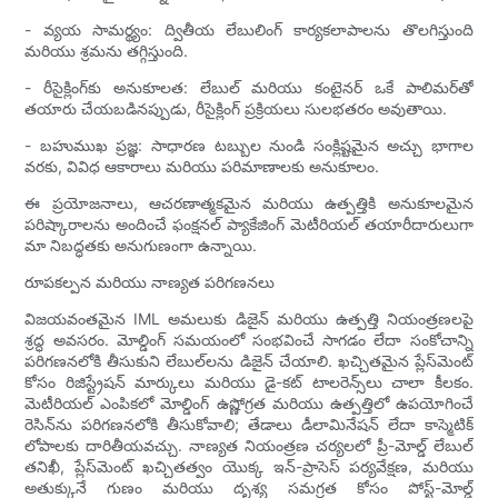
- వ్యయ సామర్థ్యం: ద్వితీయ లేబులింగ్ కార్యకలాపాలను తొలగిస్తుంది
మరియు శ్రమను తగ్గిస్తుంది.
- రీసైక్లింగ్‌కు అనుకూలత: లేబుల్ మరియు కంటైనర్ ఒకే పాలిమర్‌తో
తయారు చేయబడినప్పుడు, రీసైక్లింగ్ ప్రక్రియలు సులభతరం అవుతాయి.
- బహుముఖ ప్రజ్ఞ: సాధారణ టబ్బుల నుండి సంక్లిష్టమైన అచ్చు భాగాల
వరకు, వివిధ ఆకారాలు మరియు పరిమాణాలకు అనుకూలం.
ఈ ప్రయోజనాలు, ఆచరణాత్మకమైన మరియు ఉత్పత్తికి అనుకూలమైన
పరిష్కారాలను అందించే ఫంక్షనల్ ప్యాకేజింగ్ మెటీరియల్ తయారీదారులుగా
మా నిబద్ధతకు అనుగుణంగా ఉన్నాయి.
రూపకల్పన మరియు నాణ్యత పరిగణనలు
విజయవంతమైన IML అమలుకు డిజైన్ మరియు ఉత్పత్తి నియంత్రణలపై
శ్రద్ధ అవసరం. మోల్డింగ్ సమయంలో సంభవించే సాగడం లేదా సంకోచాన్ని
పరిగణనలోకి తీసుకుని లేబుల్‌లను డిజైన్ చేయాలి. ఖచ్చితమైన ప్లేస్‌మెంట్
కోసం రిజిస్ట్రేషన్ మార్కులు మరియు డై-కట్ టాలరెన్స్‌లు చాలా కీలకం.
మెటీరియల్ ఎంపికలో మోల్డింగ్ ఉష్ణోగ్రత మరియు ఉత్పత్తిలో ఉపయోగించే
రెసిన్‌ను పరిగణనలోకి తీసుకోవాలి; తేడాలు డీలామినేషన్ లేదా కాస్మెటిక్
లోపాలకు దారితీయవచ్చు. నాణ్యత నియంత్రణ చర్యలలో ప్రీ-మోల్డ్ లేబుల్
తనిఖీ, ప్లేస్‌మెంట్ ఖచ్చితత్వం యొక్క ఇన్-ప్రాసెస్ పర్యవేక్షణ, మరియు
అతుక్కునే గుణం మరియు దృశ్య సమగ్రత కోసం పోస్ట్-మోల్డ్