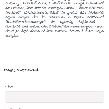
చూస్తున్నా, మెటీరియల్ ఎంపిక, టూలింగ్ మరియు నాణ్యత నియంత్రణలో
మా అనుభవం, మీరు సాధారణ పొరపాట్లను నివారించి, వేగంగా ఫలితాలను
పొందడంలో సహాయపడుతుంది. IMLతో మీ బ్రాండ్‌కు జీవం పోయడానికి
సిద్ధంగా ఉన్నారా లేదా మీ అవసరాలకు ఏ విధానం సరిపోతుందో
తెలుసుకోవాలనుకుంటున్నారా? మా బృందాన్ని సంప్రదించండి —
చూడటానికి ఎంత బాగుంటాయో, పనితీరులో కూడా అంతే అద్భుతంగా ఉండే
లేబుల్స్‌ను డిజైన్ చేయడంలో మీకు సహాయం చేయడానికి మేము ఇక్కడ
ఉన్నాము.
మమ్మల్ని కలుస్తూ ఉండండి
పేరు