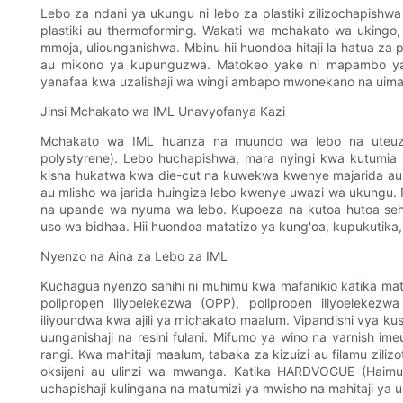
Lebo za ndani ya ukungu ni lebo za plastiki zilizochapis
plastiki au thermoforming. Wakati wa mchakato wa ukingo,
mmoja, uliounganishwa. Mbinu hii huondoa hitaji la hatua za p
au mikono ya kupunguzwa. Matokeo yake ni mapambo ya
yanafaa kwa uzalishaji wa wingi ambapo mwonekano na uima
Jinsi Mchakato wa IML Unavyofanya Kazi
Mchakato wa IML huanza na muundo wa lebo na uteuzi 
polystyrene). Lebo huchapishwa, mara nyingi kwa kutumia uc
kisha hukatwa kwa die-cut na kuwekwa kwenye majarida au re
au mlisho wa jarida huingiza lebo kwenye uwazi wa ukungu.
na upande wa nyuma wa lebo. Kupoeza na kutoa hutoa sehe
uso wa bidhaa. Hii huondoa matatizo ya kung'oa, kupukutika
Nyenzo na Aina za Lebo za IML
Kuchagua nyenzo sahihi ni muhimu kwa mafanikio katika ma
polipropen iliyoelekezwa (OPP), polipropen iliyoelekez
iliyoundwa kwa ajili ya michakato maalum. Vipandishi vya 
uunganishaji na resini fulani. Mifumo ya wino na varnish ime
rangi. Kwa mahitaji maalum, tabaka za kizuizi au filamu zil
oksijeni au ulinzi wa mwanga. Katika HARDVOGUE (Haimu
uchapishaji kulingana na matumizi ya mwisho na mahitaji ya ud