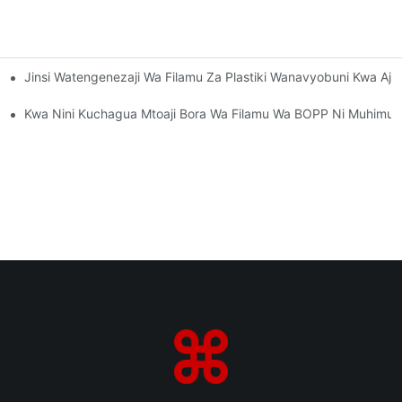
Jinsi Watengenezaji Wa Filamu Za Plastiki Wanavyobuni Kwa Ajil
haji Unaonyumbulika
haji Wa Anasa
Kwa Nini Kuchagua Mtoaji Bora Wa Filamu Wa BOPP Ni Muhimu 