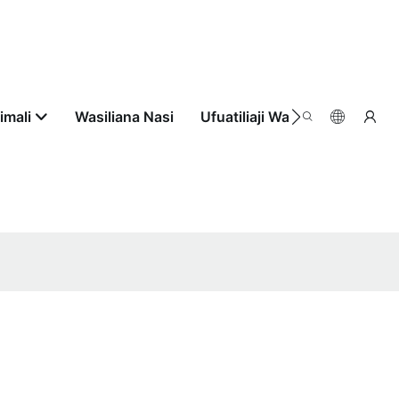
imali
Wasiliana Nasi
Ufuatiliaji Wa Agizo