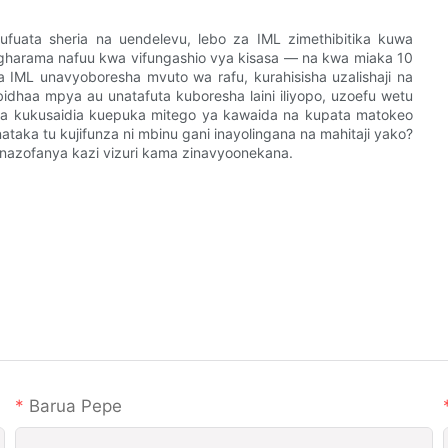
fuata sheria na uendelevu, lebo za IML zimethibitika kuwa
a gharama nafuu kwa vifungashio vya kisasa — na kwa miaka 10
a IML unavyoboresha mvuto wa rafu, kurahisisha uzalishaji na
dhaa mpya au unatafuta kuboresha laini iliyopo, uzoefu wetu
eza kukusaidia kuepuka mitego ya kawaida na kupata matokeo
ataka tu kujifunza ni mbinu gani inayolingana na mahitaji yako?
inazofanya kazi vizuri kama zinavyoonekana.
Barua Pepe