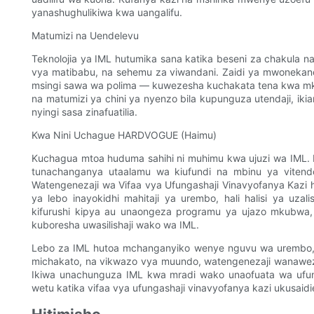
yanashughulikiwa kwa uangalifu.
Matumizi na Uendelevu
Teknolojia ya IML hutumika sana katika beseni za chakula n
vya matibabu, na sehemu za viwandani. Zaidi ya mwonekano
msingi sawa wa polima — kuwezesha kuchakata tena kwa mk
na matumizi ya chini ya nyenzo bila kupunguza utendaji, i
nyingi sasa zinafuatilia.
Kwa Nini Uchague HARDVOGUE (Haimu)
Kuchagua mtoa huduma sahihi ni muhimu kwa ujuzi wa IML. K
tunachanganya utaalamu wa kiufundi na mbinu ya vitend
Watengenezaji wa Vifaa vya Ufungashaji Vinavyofanya Kazi 
ya lebo inayokidhi mahitaji ya urembo, hali halisi ya uza
kifurushi kipya au unaongeza programu ya ujazo mkubwa, tu
kuboresha uwasilishaji wako wa IML.
Lebo za IML hutoa mchanganyiko wenye nguvu wa urembo, ui
michakato, na vikwazo vya muundo, watengenezaji wanaweza 
Ikiwa unachunguza IML kwa mradi wako unaofuata wa ufu
wetu katika vifaa vya ufungashaji vinavyofanya kazi ukusaidi