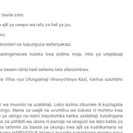
 tasnia zote:
ili ya uwepo wa rafu za hali ya juu.
vu.
sekondari na hupunguza wafanyakazi.
natengenezwa kutoka kwa polima moja, mito ya urejelezaji
 beseni rahisi hadi sehemu tata zilizoumbwa.
 Vifaa vya Ufungashaji Vinavyofanya Kazi, tukitoa suluhisho
ti wa muundo na uzalishaji. Lebo lazima zibuniwe ili kuzingatia
go. Alama za usajili na uvumilivu wa kukata ni muhimu kwa
 ya ukingo na resini inayotumika katika uzalishaji; kutolingana
 za udhibiti wa ubora ni pamoja na ukaguzi wa lebo kabla ya
, na tathmini za baada ya ukungu kwa ajili ya kushikamana na
fu kama HARDVOGUE (Haimu) husaidia kuhakikisha mambo haya