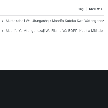
Blogi
Rasilimali
i Ya Uendelevu
Mustakabali Wa Ufungashaji: Maarifa Kutoka Kwa Watengeneza
Kwa Biashara Yako
Maarifa Ya Mtengenezaji Wa Filamu Wa BOPP: Kupitia Mitindo Y