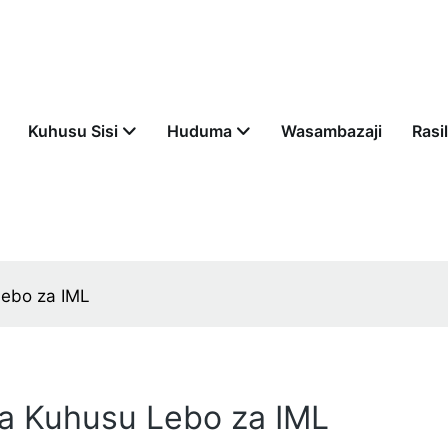
Kuhusu Sisi
Huduma
Wasambazaji
Rasil
Lebo za IML
jua Kuhusu Lebo za IML