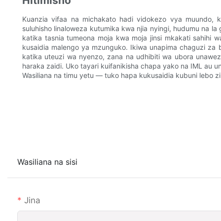
Hitimisho
Kuanzia vifaa na michakato hadi vidokezo vya muundo, ku
suluhisho linaloweza kutumika kwa njia nyingi, hudumu na l
katika tasnia tumeona moja kwa moja jinsi mkakati sahihi w
kusaidia malengo ya mzunguko. Ikiwa unapima chaguzi za bi
katika uteuzi wa nyenzo, zana na udhibiti wa ubora unaw
haraka zaidi. Uko tayari kuifanikisha chapa yako na IML au un
Wasiliana na timu yetu — tuko hapa kukusaidia kubuni lebo z
Wasiliana na sisi
Jina