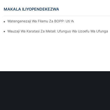
MAKALA ILIYOPENDEKEZWA
Watengenezaji Wa Filamu Za BOPP: Uti Wa Mgongo Wa Ufungas
Wauzaji Wa Karatasi Za Metali: Ufunguo Wa Uzoefu Wa Ufungas