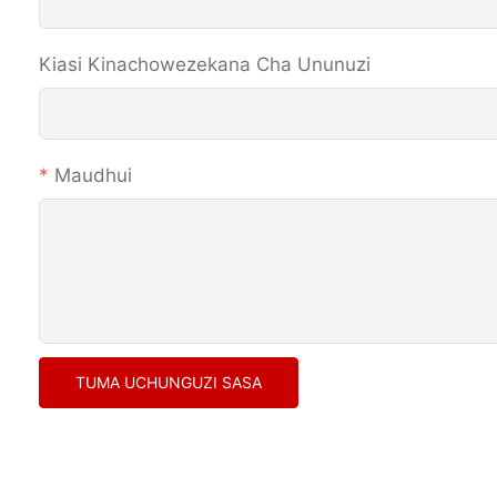
Kiasi Kinachowezekana Cha Ununuzi
Maudhui
TUMA UCHUNGUZI SASA