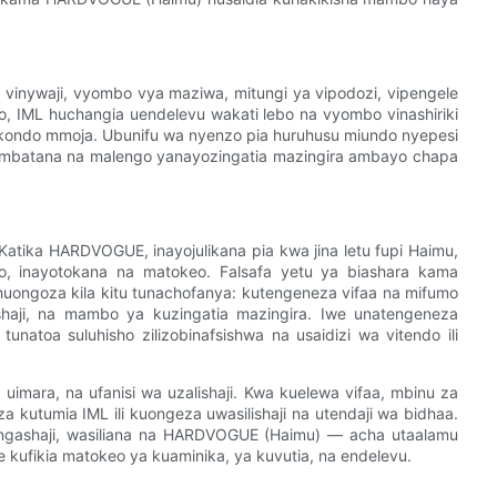
a vinywaji, vyombo vya maziwa, mitungi ya vipodozi, vipengele
, IML huchangia uendelevu wakati lebo na vyombo vinashiriki
ondo mmoja. Ubunifu wa nyenzo pia huruhusu miundo nyepesi
kiambatana na malengo yanayozingatia mazingira ambayo chapa
atika HARDVOGUE, inayojulikana pia kwa jina letu fupi Haimu,
o, inayotokana na matokeo. Falsafa yetu ya biashara kama
huongoza kila kitu tunachofanya: kutengeneza vifaa na mifumo
lishaji, na mambo ya kuzingatia mazingira. Iwe unatengeneza
natoa suluhisho zilizobinafsishwa na usaidizi wa vitendo ili
mara, na ufanisi wa uzalishaji. Kwa kuelewa vifaa, mbinu za
kutumia IML ili kuongeza uwasilishaji na utendaji wa bidhaa.
ngashaji, wasiliana na HARDVOGUE (Haimu) — acha utaalamu
e kufikia matokeo ya kuaminika, ya kuvutia, na endelevu.