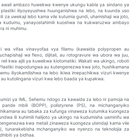
hwa awali ambazo huwekwa kwenye ukungu kabla ya sindano ya
 plastiki iliyoyeyushwa huunganishwa na lebo, na kuunda uso
ili za uwekaji lebo kama vile kutumia gundi, uhamishaji wa joto,
 kudumu, yanayostahimili kuoshwa na kukwaruzwa ambayo
ra ni muhimu.
wa vifaa vinavyofaa vya filamu (kawaida polypropen au
hapishaji wa flexo, dijitali, au rotogravure wa ubora wa juu,
li kwa ajili ya kuwekwa kiotomatiki. Wakati wa ukingo, roboti
 Plastiki inapodungwa au kutengenezwa kwa joto, hushikamana
mu iliyokamilishwa na lebo ikiwa imepachikwa vizuri kwenye
, au kutolingana vizuri kwa lebo baada ya kupakwa.
tumizi ya IML. Sehemu ndogo za kawaida za lebo ni pamoja na
wa pande mbili (BOPP), polistyrene (PS), na michanganyiko
kushikamana au tabaka za kufunga vinaweza kutumika kuongeza
undwa ili kuhimili halijoto ya ukingo na kudumisha uaminifu wa
izotengenezwa kwa metali zinaweza kuongeza utendaji kama vile
), tunarekebisha mchanganyiko wa nyenzo na teknolojia za
hibiti ya bidhaa.