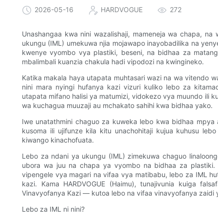
2026-05-16
HARDVOGUE
272
Unashangaa kwa nini wazalishaji, mameneja wa chapa, na 
ukungu (IML) umekuwa njia mojawapo inayobadilika na yeny
kwenye vyombo vya plastiki, beseni, na bidhaa za matang
mbalimbali kuanzia chakula hadi vipodozi na kwingineko.
Katika makala haya utapata muhtasari wazi na wa vitendo wa 
nini mara nyingi hufanya kazi vizuri kuliko lebo za kitama
utapata mifano halisi ya matumizi, vidokezo vya muundo ili 
wa kuchagua muuzaji au mchakato sahihi kwa bidhaa yako.
Iwe unatathmini chaguo za kuweka lebo kwa bidhaa mpya
kusoma ili ujifunze kila kitu unachohitaji kujua kuhusu le
kiwango kinachofuata.
Lebo za ndani ya ukungu (IML) zimekuwa chaguo linaloon
ubora wa juu na chapa ya vyombo na bidhaa za plastiki. 
vipengele vya magari na vifaa vya matibabu, lebo za IML hu
kazi. Kama HARDVOGUE (Haimu), tunajivunia kuiga falsa
Vinavyofanya Kazi — kutoa lebo na vifaa vinavyofanya zaidi y
Lebo za IML ni nini?