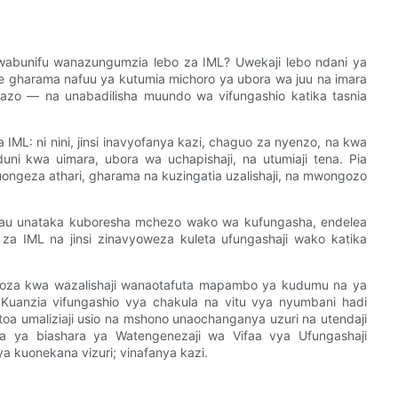
wabunifu wanazungumzia lebo za IML? Uwekaji lebo ndani ya
e gharama nafuu ya kutumia michoro ya ubora wa juu na imara
azo — na unabadilisha muundo wa vifungashio katika tasnia
IML: ni nini, jinsi inavyofanya kazi, chaguo za nyenzo, na kwa
duni kwa uimara, ubora wa uchapishaji, na utumiaji tena. Pia
kuongeza athari, gharama na kuzingatia uzalishaji, na mwongozo
 au unataka kuboresha mchezo wako wa kufungasha, endelea
bo za IML na jinsi zinavyoweza kuleta ufungashaji wako katika
goza kwa wazalishaji wanaotafuta mapambo ya kudumu na ya
Kuanzia vifungashio vya chakula na vitu vya nyumbani hadi
toa umaliziaji usio na mshono unaochanganya uzuri na utendaji
fa ya biashara ya Watengenezaji wa Vifaa vya Ufungashaji
a kuonekana vizuri; vinafanya kazi.