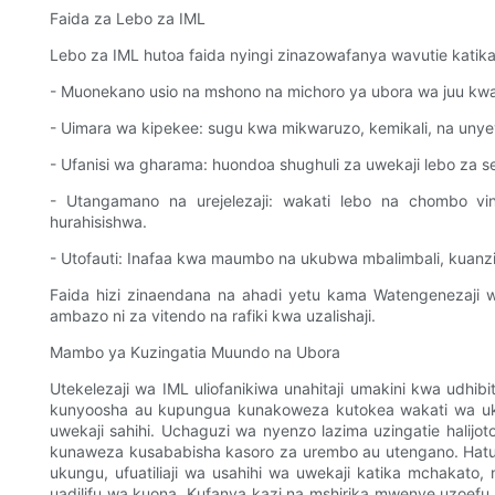
Faida za Lebo za IML
Lebo za IML hutoa faida nyingi zinazowafanya wavutie katika
- Muonekano usio na mshono na michoro ya ubora wa juu kwa aj
- Uimara wa kipekee: sugu kwa mikwaruzo, kemikali, na unye
- Ufanisi wa gharama: huondoa shughuli za uwekaji lebo za 
- Utangamano na urejelezaji: wakati lebo na chombo vi
hurahisishwa.
- Utofauti: Inafaa kwa maumbo na ukubwa mbalimbali, kuanzia
Faida hizi zinaendana na ahadi yetu kama Watengenezaji wa
ambazo ni za vitendo na rafiki kwa uzalishaji.
Mambo ya Kuzingatia Muundo na Ubora
Utekelezaji wa IML uliofanikiwa unahitaji umakini kwa udhibi
kunyoosha au kupungua kunakoweza kutokea wakati wa ukin
uwekaji sahihi. Uchaguzi wa nyenzo lazima uzingatie halijoto
kunaweza kusababisha kasoro za urembo au utengano. Hatua
ukungu, ufuatiliaji wa usahihi wa uwekaji katika mchakato
uadilifu wa kuona. Kufanya kazi na mshirika mwenye uzoe