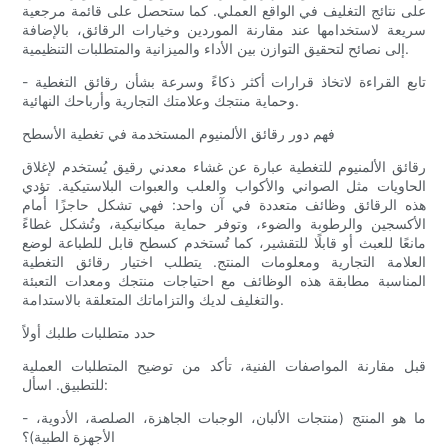
على نتائج التغليف في الواقع العملي. كما ستحصل على قائمة مرجعية
سريعة لاستخدامها عند مقارنة الموردين وخيارات الرقائق، بالإضافة
إلى نصائح لتحقيق التوازن بين الأداء والميزانية والمتطلبات التنظيمية.
تابع القراءة لاتخاذ قرارات أكثر ذكاءً وسرعة بشأن رقائق التغطية -
وحماية منتجك وعلامتك التجارية وأرباحك النهائية.
فهم دور رقائق الألمنيوم المستخدمة في تغطية الأسطح
رقائق الألمنيوم للتغطية عبارة عن غشاء معدني رقيق يُستخدم لإغلاق
الحاويات مثل الصواني والأكواب والعلب والعبوات البلاستيكية. تؤدي
هذه الرقائق وظائف متعددة في آن واحد: فهي تشكل حاجزًا أمام
الأكسجين والرطوبة والضوء، وتوفر حماية ميكانيكية، وتُشكل غطاءً
مانعًا للعبث أو قابلًا للتقشير، كما تُستخدم كسطح قابل للطباعة لوضع
العلامة التجارية ومعلومات المنتج. يتطلب اختيار رقائق التغطية
المناسبة مطابقة هذه الوظائف مع احتياجات منتجك ومعدات التعبئة
والتغليف لديك والتزاماتك المتعلقة بالاستدامة.
حدد متطلبات طلبك أولاً
قبل مقارنة المواصفات الفنية، تأكد من توضيح المتطلبات العملية
للتطبيق. اسأل:
- ما هو المنتج (منتجات الألبان، الوجبات الجاهزة، الصلصة، الأدوية،
الأجهزة الطبية)؟