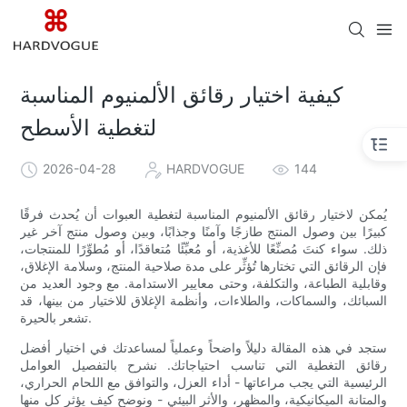
كيفية اختيار رقائق الألمنيوم المناسبة
لتغطية الأسطح
2026-04-28
HARDVOGUE
144
يُمكن لاختيار رقائق الألمنيوم المناسبة لتغطية العبوات أن يُحدث فرقًا
كبيرًا بين وصول المنتج طازجًا وآمنًا وجذابًا، وبين وصول منتج آخر غير
ذلك. سواء كنتَ مُصنِّعًا للأغذية، أو مُعبِّئًا مُتعاقدًا، أو مُطوِّرًا للمنتجات،
فإن الرقائق التي تختارها تُؤثِّر على مدة صلاحية المنتج، وسلامة الإغلاق،
وقابلية الطباعة، والتكلفة، وحتى معايير الاستدامة. مع وجود العديد من
السبائك، والسماكات، والطلاءات، وأنظمة الإغلاق للاختيار من بينها، قد
تشعر بالحيرة.
ستجد في هذه المقالة دليلاً واضحاً وعملياً لمساعدتك في اختيار أفضل
رقائق التغطية التي تناسب احتياجاتك. نشرح بالتفصيل العوامل
الرئيسية التي يجب مراعاتها - أداء العزل، والتوافق مع اللحام الحراري،
والمتانة الميكانيكية، والمظهر، والأثر البيئي - ونوضح كيف يؤثر كل منها