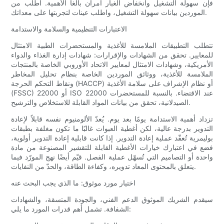
فإن سهولة التشغيل وانخفاض الغبار أمران بالغا الأهمية. اطلب من
الموردين بيانات سهولة التشغيل، واطلب عينات لتجربتها على معداتك.
الاعتبارات التنظيمية والسلامة والاستدامة
تتطلب التطبيقات الملامسة للأغذية والمستحضرات الطبية الامتثال
للمعايير. تحقق من الشهادات والإقرارات: شهادات إدارة الغذاء والدواء
الأمريكية، وشهادات الامتثال لمعايير الاتحاد الأوروبي الخاصة بالمنتجات
الملامسة للأغذية، ووثائق الموردين الخاصة بنظام تحليل المخاطر
ونقاط التحكم الحرجة (HACCP) أو نظام الإشراف على سلامة الأغذية
(FSSC) 22000 أو ISO 22000 عند الاقتضاء. بالنسبة للمستحضرات
الصيدلانية، تحقق من بيانات المواد القابلة للاستخلاص والترشيح.
تزداد أهمية الاستدامة يومًا بعد يوم. يُعدّ الألومنيوم نفسه قابلاً لإعادة
التدوير بدرجة عالية، لكن أغطية العبوات غالبًا ما تكون مغلفة بطبقات
بوليمرية تُعقّد عملية إعادة التدوير. إذا كانت قابلية إعادة التدوير أولوية،
فضع في اعتبارك خيارات الأغطية القابلة للتقشير المصنوعة من مادة
واحدة أو التصاميم التي تُسهّل عملية الفصل. قيّم أيضًا نهج المورّد فيما
يتعلق بالمحتوى المعاد تدويره، وكفاءة الطاقة، والحدّ من النفايات.
اختيار مورد موثوق: ما الذي يجب البحث عنه
سيقدم الشريك الموثوق الدعم الفني، والجودة المتسقة، والشهادات
الشفافة. تشمل أهم قدرات المورد ما يلي: