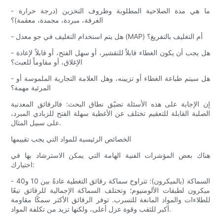
- ما هي مدة الصلاحية المطلوبة وظروف التخزين (درجة حرارة
الغرفة، مبردة، مجمدة، معقمة)؟
- هل يتم استخدام التغليف في جو معدل (MAP) أم التغليف بالتفريغ؟
- هل يجب أن يكون الغطاء قابلاً للتقشير، أو سهل الفتح، أو قابلاً لإعادة
الإغلاق، أو مقاوماً للعبث؟
- هل سيتم طباعة الغطاء أو تزيينه، وهل العلامة التجارية الملموسة أو
المرئية مهمة؟
إن الإجابة على هذه الأسئلة تضيّق نطاق البحث: فالرقائق المعدنية
الصلبة القابلة للتعقيم تختلف عن الأغطية سهلة الفتح للزبادي المبرد،
على سبيل المثال.
الخصائص الرئيسية للمواد التي يجب تقييمها
هناك بعض المؤشرات الفنية الهامة التي يمكن الاسترشاد بها في
اختيارك:
- السماكة (بالميكرون): تتراوح سماكة رقائق التغطية عادةً بين 10 و40
ميكرون لطبقات الألومنيوم؛ وتختلف السماكة الإجمالية للرقائق تبعًا
للطلاءات والمواد المانعة للتسرب. توفر الرقائق الأكثر سمكًا مقاومة
أكبر للثقب وقوة عزل أعلى، ولكنها تزيد من تكلفة المواد.