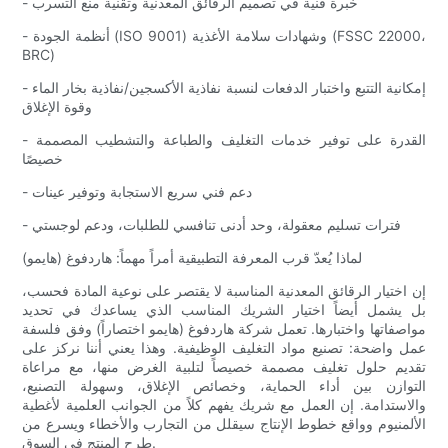
- خبرة فنية في تصميم الرقائق المعدنية وتقنية منع التسرب
- أنظمة الجودة (ISO 9001) وشهادات سلامة الأغذية (FSSC 22000،
BRC)
- إمكانية التتبع واختبار الدفعات لنسبة نفاذية الأكسجين/نفاذية بخار الماء
وقوة الإغلاق
- القدرة على توفير خدمات التغليف والطباعة والتشطيب المصممة
خصيصًا
- دعم فني سريع الاستجابة وتوفير عينات
- فترات تسليم معقولة، وحد أدنى تنافسي للطلبات، ودعم لوجستي
لماذا يُعدّ قرب المعرفة التطبيقية أمراً مهماً: هاردفوغ (هايمو)
إن اختيار الرقائق المعدنية المناسبة لا يقتصر على نوعية المادة فحسب،
بل يشمل أيضاً اختيار الشريك المناسب الذي يساعدك في تحديد
مواصفاتها واختبارها. تعمل شركة هاردفوغ (هايمو اختصاراً) وفق فلسفة
عمل واضحة: تصنيع مواد التغليف الوظيفية. وهذا يعني أننا نركز على
تقديم حلول تغليف مصممة خصيصاً لتلبية الغرض منها، مع مراعاة
التوازن بين أداء الحماية، وخصائص الإغلاق، وسهولة التصنيع،
والاستدامة. إن العمل مع شريك يفهم كلاً من الجوانب العلمية لأغطية
الألمنيوم وواقع خطوط الإنتاج سيقلل من التجارب والأخطاء ويسرع من
طرح المنتج في السوق.