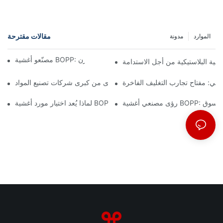
مقالات مقترحة
الموارد
مدونة
مصنّعو أغشية BOPP: العمود الفقري للتغليف المرن
غشية البلاستيكية من أجل الاستدامة
دني: مفتاح تجارب التغليف الفاخرة
مستقبل التغليف: رؤى من كبرى شركات تصنيع المواد
جاهات السوق
لماذا يُعد اختيار مورد أغشية BOPP المناسب أمرًا مهمًا لعملك؟