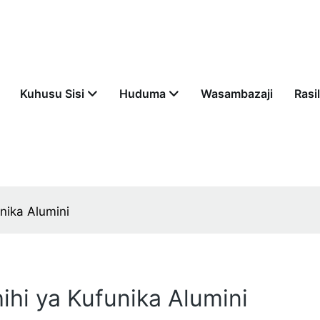
Kuhusu Sisi
Huduma
Wasambazaji
Rasil
unika Alumini
hihi ya Kufunika Alumini