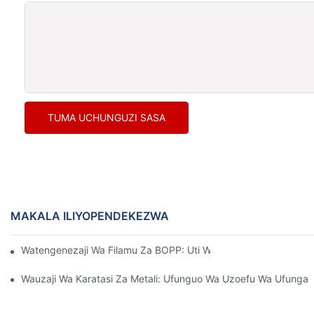
TUMA UCHUNGUZI SASA
MAKALA ILIYOPENDEKEZWA
Watengenezaji Wa Filamu Za BOPP: Uti Wa Mgongo Wa Ufungas
Wauzaji Wa Karatasi Za Metali: Ufunguo Wa Uzoefu Wa Ufungas