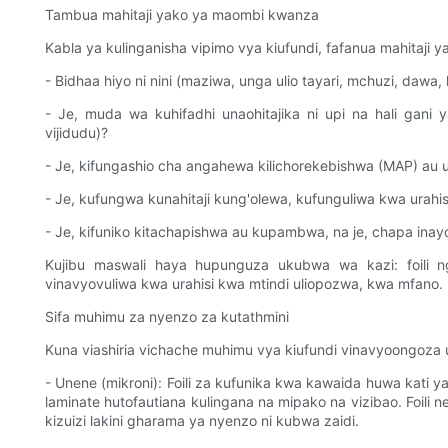
Tambua mahitaji yako ya maombi kwanza
Kabla ya kulinganisha vipimo vya kiufundi, fafanua mahitaji y
- Bidhaa hiyo ni nini (maziwa, unga ulio tayari, mchuzi, dawa,
- Je, muda wa kuhifadhi unaohitajika ni upi na hali gani y
vijidudu)?
- Je, kifungashio cha angahewa kilichorekebishwa (MAP) au 
- Je, kufungwa kunahitaji kung'olewa, kufunguliwa kwa urahi
- Je, kifuniko kitachapishwa au kupambwa, na je, chapa ina
Kujibu maswali haya hupunguza ukubwa wa kazi: foili n
vinavyovuliwa kwa urahisi kwa mtindi uliopozwa, kwa mfano.
Sifa muhimu za nyenzo za kutathmini
Kuna viashiria vichache muhimu vya kiufundi vinavyoongoza
- Unene (mikroni): Foili za kufunika kwa kawaida huwa kati 
laminate hutofautiana kulingana na mipako na vizibao. Foil
kizuizi lakini gharama ya nyenzo ni kubwa zaidi.