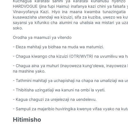
Kuchagua karatasi sahihi ya karatasi kunahusu nyenzo k
HARDVOGUE (jina fupi Haimu) inafanya kazi chini ya falsafa 
Vinavyofanya Kazi. Hiyo ina maana kwamba tunazingatia
kusawazisha utendaji wa kizuizi, sifa za kuziba, uwezo wa 
sayansi ya kifuniko cha alumini na uhalisia wa mistari ya 
soko.
Orodha ya maamuzi ya vitendo
- Eleza mahitaji ya bidhaa na muda wa matumizi.
- Chagua kiwango cha kizuizi (OTR/WVTR) na uvumilivu wa halij
- Chagua aina ya muhuri (inayoweza kung'olewa, inayowez
na mashine yako.
- Tathmini mahitaji ya uchapishaji na chapa na umaliziaji wa u
- Thibitisha uzingatiaji wa kanuni na ombi la vyeti.
- Kagua chaguzi za urejelezaji na uendelevu.
- Sampuli za majaribio huviringika kwenye vifaa vyako na ku
Hitimisho