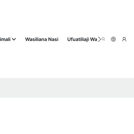
imali
Wasiliana Nasi
Ufuatiliaji Wa Agizo