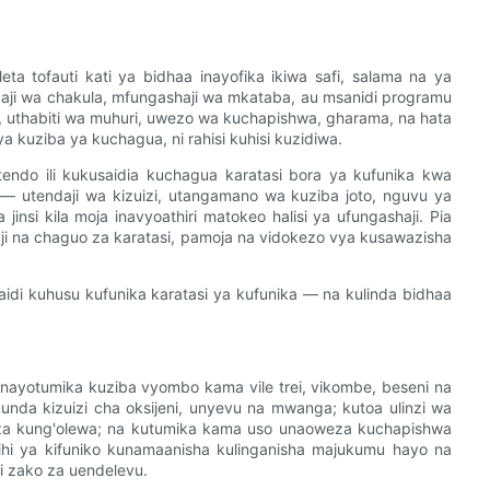
ta tofauti kati ya bidhaa inayofika ikiwa safi, salama na ya
zaji wa chakula, mfungashaji wa mkataba, au msanidi programu
, uthabiti wa muhuri, uwezo wa kuchapishwa, gharama, na hata
a kuziba ya kuchagua, ni rahisi kuhisi kuzidiwa.
endo ili kukusaidia kuchagua karatasi bora ya kufunika kwa
 utendaji wa kizuizi, utangamano wa kuziba joto, nguvu ya
nsi kila moja inavyoathiri matokeo halisi ya ufungashaji. Pia
ji na chaguo za karatasi, pamoja na vidokezo vya kusawazisha
idi kuhusu kufunika karatasi ya kufunika — na kulinda bidhaa
 inayotumika kuziba vyombo kama vile trei, vikombe, beseni na
da kizuizi cha oksijeni, unyevu na mwanga; kutoa ulinzi wa
za kung'olewa; na kutumika kama uso unaoweza kuchapishwa
ahihi ya kifuniko kunamaanisha kulinganisha majukumu hayo na
di zako za uendelevu.