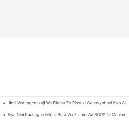
Jinsi Watengenezaji Wa Filamu Za Plastiki Wanavyobuni Kwa Ajil
haji Unaonyumbulika
haji Wa Anasa
Kwa Nini Kuchagua Mtoaji Bora Wa Filamu Wa BOPP Ni Muhimu 