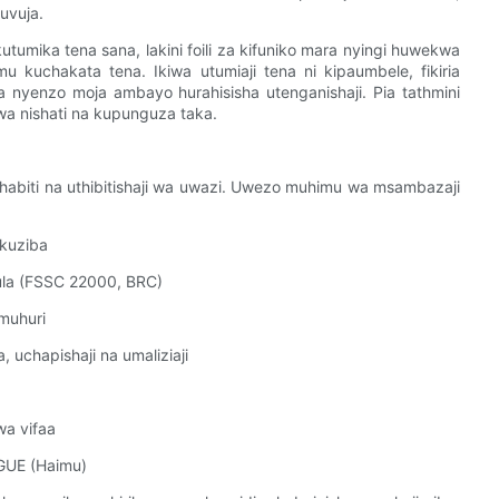
uvuja.
umika tena sana, lakini foili za kifuniko mara nyingi huwekwa
kuchakata tena. Ikiwa utumiaji tena ni kipaumbele, fikiria
 nyenzo moja ambayo hurahisisha utenganishaji. Pia tathmini
wa nishati na kupunguza taka.
thabiti na uthibitishaji wa uwazi. Uwezo muhimu wa msambazaji
 kuziba
ula (FSSC 22000, BRC)
 muhuri
uchapishaji na umaliziaji
wa vifaa
OGUE (Haimu)