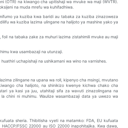
ijeni (OTR) na kiwango cha upitishaji wa mvuke wa maji (WVTR).
oksijeni na muda mrefu wa kuhifadhiwa.
 mifumo ya kuziba kwa baridi au tabaka za kuziba zinazoweza
ilifu wa kuziba lazima ulingane na halijoto ya mashine yako ya
, foil na tabaka zake za muhuri lazima zistahimili mvuke au maji
himu kwa usambazaji na utunzaji.
huathiri uchapishaji na ushikamani wa wino na varnishes.
lazima zilingane na upana wa roll, kipenyo cha msingi, mvutano
wango cha halijoto, na shinikizo kwenye kichwa chako cha
ri ya kasi ya juu, utahitaji sifa za wavuti zinazolingana na
bi la chini ni muhimu. Waulize wasambazaji data ya uwezo wa
ufuata sheria. Thibitisha vyeti na matamko: FDA, EU kufuata
 za HACCP/FSSC 22000 au ISO 22000 inapohitajika. Kwa dawa,