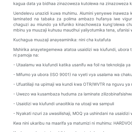
kagua data ya bidhaa zinazoweza kutolewa na zinazoweza k
Uendelevu unazidi kuwa muhimu. Alumini yenyewe inaweza kut
laminated na tabaka za polima ambazo hufanya iwe vigumu 
chaguzi au miundo ya kifuniko kinachoweza kung'olewa cha
mbinu ya muuzaji kuhusu maudhui yaliyotumika tena, ufanisi 
Kuchagua muuzaji anayeaminika: nini cha kutafuta
Mshirika anayetegemewa atatoa usaidizi wa kiufundi, ubora 
ni pamoja na:
- Utaalamu wa kiufundi katika usanifu wa foil na teknolojia ya
- Mifumo ya ubora (ISO 9001) na vyeti vya usalama wa chak
- Ufuatiliaji na upimaji wa kundi kwa OTR/WVTR na nguvu ya
- Uwezo wa kusambaza huduma za laminate zilizobinafsishwa, 
- Usaidizi wa kiufundi unaoitikia na utoaji wa sampuli
- Nyakati nzuri za uwasilishaji, MOQ ya ushindani na usaidizi 
Kwa nini ukaribu na maarifa ya matumizi ni muhimu: HARDV