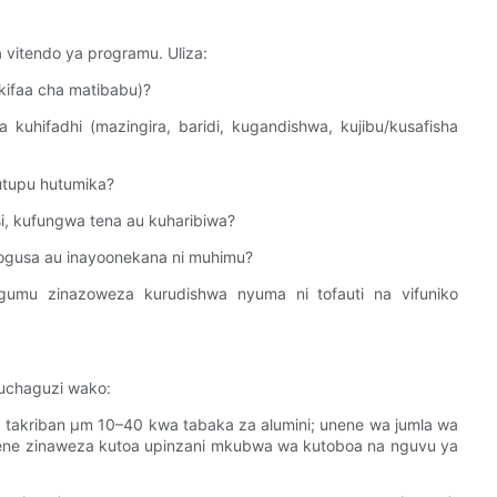
a vitendo ya programu. Uliza:
 kifaa cha matibabu)?
a kuhifadhi (mazingira, baridi, kugandishwa, kujibu/kusafisha
utupu hutumika?
si, kufungwa tena au kuharibiwa?
yogusa au inayoonekana ni muhimu?
gumu zinazoweza kurudishwa nyuma ni tofauti na vifuniko
 uchaguzi wako:
ya takriban µm 10–40 kwa tabaka za alumini; unene wa jumla wa
i nene zinaweza kutoa upinzani mkubwa wa kutoboa na nguvu ya