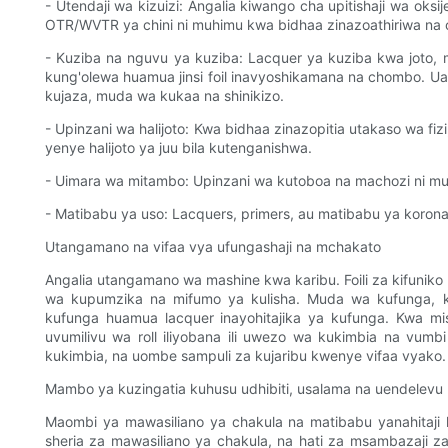
- Utendaji wa kizuizi: Angalia kiwango cha upitishaji wa oks
OTR/WVTR ya chini ni muhimu kwa bidhaa zinazoathiriwa na 
- Kuziba na nguvu ya kuziba: Lacquer ya kuziba kwa joto,
kung'olewa huamua jinsi foil inavyoshikamana na chombo. Uad
kujaza, muda wa kukaa na shinikizo.
- Upinzani wa halijoto: Kwa bidhaa zinazopitia utakaso wa fizi
yenye halijoto ya juu bila kutenganishwa.
- Uimara wa mitambo: Upinzani wa kutoboa na machozi ni mu
- Matibabu ya uso: Lacquers, primers, au matibabu ya korona 
Utangamano na vifaa vya ufungashaji na mchakato
Angalia utangamano wa mashine kwa karibu. Foili za kifuniko 
wa kupumzika na mifumo ya kulisha. Muda wa kufunga, ki
kufunga huamua lacquer inayohitajika ya kufunga. Kwa mista
uvumilivu wa roll iliyobana ili uwezo wa kukimbia na vum
kukimbia, na uombe sampuli za kujaribu kwenye vifaa vyako.
Mambo ya kuzingatia kuhusu udhibiti, usalama na uendelevu
Maombi ya mawasiliano ya chakula na matibabu yanahitaji k
sheria za mawasiliano ya chakula, na hati za msambazaji