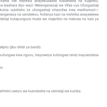
ama vile mshirika anayekusaidia kubainisha na kuijaribu.
ya biashara iliyo wazi: Watengenezaji wa Vifaa vya Ufungashaji
 kutoa suluhisho za ufungashaji zinazofaa kwa madhumuni—
kutengeneza na uendelevu. Kufanya kazi na mshirika anayeelewa
uzalishaji kutapunguza muda wa majaribio na makosa na kasi ya
oto (jibu dhidi ya baridi).
a kufungwa kwa nguvu, inayoweza kufungwa tena) inayoendana
so.
tathmini uwezo wa kuendesha na utendaji wa kuziba.