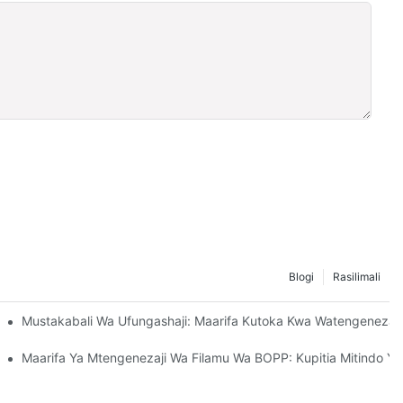
Blogi
Rasilimali
i Ya Uendelevu
Mustakabali Wa Ufungashaji: Maarifa Kutoka Kwa Watengeneza
Kwa Biashara Yako
Maarifa Ya Mtengenezaji Wa Filamu Wa BOPP: Kupitia Mitindo Y