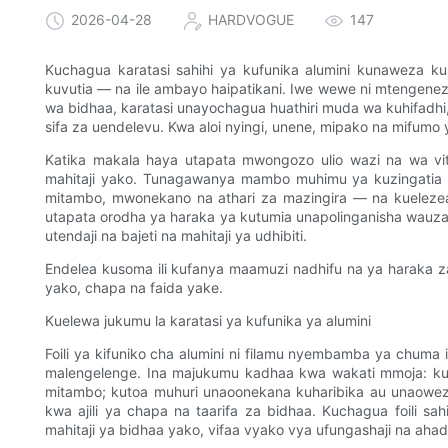
2026-04-28
HARDVOGUE
147
Kuchagua karatasi sahihi ya kufunika alumini kunaweza kule
kuvutia — na ile ambayo haipatikani. Iwe wewe ni mtengene
wa bidhaa, karatasi unayochagua huathiri muda wa kuhifadhi
sifa za uendelevu. Kwa aloi nyingi, unene, mipako na mifumo y
Katika makala haya utapata mwongozo ulio wazi na wa vit
mahitaji yako. Tunagawanya mambo muhimu ya kuzingatia —
mitambo, mwonekano na athari za mazingira — na kuelezea ji
utapata orodha ya haraka ya kutumia unapolinganisha wauza
utendaji na bajeti na mahitaji ya udhibiti.
Endelea kusoma ili kufanya maamuzi nadhifu na ya haraka za
yako, chapa na faida yake.
Kuelewa jukumu la karatasi ya kufunika ya alumini
Foili ya kifuniko cha alumini ni filamu nyembamba ya chuma
malengelenge. Ina majukumu kadhaa kwa wakati mmoja: kuun
mitambo; kutoa muhuri unaoonekana kuharibika au unaowe
kwa ajili ya chapa na taarifa za bidhaa. Kuchagua foili s
mahitaji ya bidhaa yako, vifaa vyako vya ufungashaji na aha