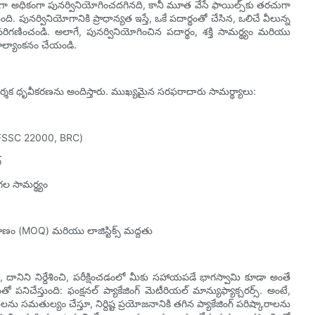
గా అధికంగా పునర్వినియోగించదగినది, కానీ మూత వేసే ఫాయిల్స్‌కు తరచుగా
ంది. పునర్వినియోగానికి ప్రాధాన్యత ఇస్తే, ఒకే పదార్థంతో చేసిన, ఒలిచే వీలున్న
ణించండి. అలాగే, పునర్వినియోగించిన పదార్థం, శక్తి సామర్థ్యం మరియు
మూల్యాంకనం చేయండి.
్శక ధృవీకరణను అందిస్తారు. ముఖ్యమైన సరఫరాదారు సామర్థ్యాలు:
 (FSSC 22000, BRC)
్
గల సామర్థ్యం
ణం (MOQ) మరియు లాజిస్టిక్స్ మద్దతు
నిని నిర్దేశించి, పరీక్షించడంలో మీకు సహాయపడే భాగస్వామి కూడా అంతే
ో పనిచేస్తుంది: ఫంక్షనల్ ప్యాకేజింగ్ మెటీరియల్ మాన్యుఫ్యాక్చరర్స్. అంటే,
ు సమతుల్యం చేస్తూ, నిర్దిష్ట ప్రయోజనానికి తగిన ప్యాకేజింగ్ పరిష్కారాలను