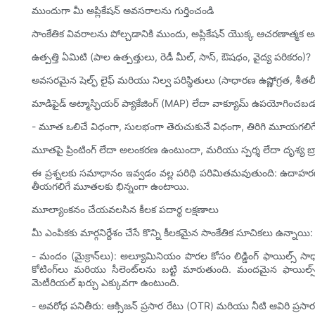
ముందుగా మీ అప్లికేషన్ అవసరాలను గుర్తించండి
సాంకేతిక వివరాలను పోల్చడానికి ముందు, అప్లికేషన్ యొక్క ఆచరణాత్మక అ
ఉత్పత్తి ఏమిటి (పాల ఉత్పత్తులు, రెడీ మీల్, సాస్, ఔషధం, వైద్య పరికరం)?
అవసరమైన షెల్ఫ్ లైఫ్ మరియు నిల్వ పరిస్థితులు (సాధారణ ఉష్ణోగ్రత, శీతలీకర
మాడిఫైడ్ అట్మాస్ఫియర్ ప్యాకేజింగ్ (MAP) లేదా వాక్యూమ్ ఉపయోగించబ
- మూత ఒలిచే విధంగా, సులభంగా తెరుచుకునే విధంగా, తిరిగి మూయగలిగే 
మూతపై ప్రింటింగ్ లేదా అలంకరణ ఉంటుందా, మరియు స్పర్శ లేదా దృశ్య బ్
ఈ ప్రశ్నలకు సమాధానం ఇవ్వడం వల్ల పరిధి పరిమితమవుతుంది: ఉదాహరణకు,
తీయగలిగే మూతలకు భిన్నంగా ఉంటాయి.
మూల్యాంకనం చేయవలసిన కీలక పదార్థ లక్షణాలు
మీ ఎంపికకు మార్గనిర్దేశం చేసే కొన్ని కీలకమైన సాంకేతిక సూచికలు ఉన్నాయి:
- మందం (మైక్రాన్‌లు): అల్యూమినియం పొరల కోసం లిడ్డింగ్ ఫాయిల్
కోటింగ్‌లు మరియు సీలెంట్‌లను బట్టి మారుతుంది. మందమైన ఫాయిల్
మెటీరియల్ ఖర్చు ఎక్కువగా ఉంటుంది.
- అవరోధ పనితీరు: ఆక్సిజన్ ప్రసార రేటు (OTR) మరియు నీటి ఆవిరి ప్ర