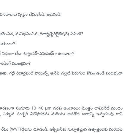
వసరాలను స్పష్టం చేసుకోండి. అడగండి:
ించిన, ఘనీభవించిన, రిటార్ట్/స్టెరిలైజేషన్) ఏమిటి?
డుతుందా?
విధంగా లేదా ట్యాంపర్-ఎవిడెంట్‌గా ఉండాలా?
రాండింగ్ ముఖ్యమా?
 గట్టి రిటార్టబుల్ ఫాయిల్స్ అనేవి చల్లటి పెరుగుల కోసం ఉండే సులభంగా
స్ సాధారణంగా సుమారు 10–40 µm వరకు ఉంటాయి; మొత్తం లామినేట్ మందం
స్ ఎక్కువ పంక్చర్ నిరోధకతను మరియు అవరోధ బలాన్ని ఇవ్వగలవు కానీ
సార రేటు (WVTR)లను చూడండి. ఆక్సిజన్‌కు సున్నితమైన ఉత్పత్తులకు మరియు