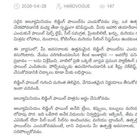
2026-04-28
HARDVOGUE
147
సరైన అల్యూమినియం లిడ్డింగ్ ఫాయిల్‌ను ఎంచుకోవడం వల్ల, ఒక ఉత్ప
చేరకపోవడానికి మధ్య తేడా స్పష్టంగా కనిపిస్తుంది. మీరు ఆహార తయారీదార
ఎంచుకునే ఫాయిల్ షెల్ఫ్ లైఫ్, సీల్ సమగ్రత, ప్రింటబిలిటీ, ఖర్చు, మరియు
మిశ్రమ లోహాలు, మందాలు, కోటింగ్‌లు మరియు సీలింగ్ సిస్టమ్‌లు ఉం
ఈ వ్యాసంలో, మీ అవసరాలకు ఉత్తమమైన లిడ్డింగ్ ఫాయిల్‌ను ఎంచుక
కనుగొంటారు. మేము పరిగణించవలసిన కీలక అంశాలైన — అవరోధ పని
ప్రభావం — లను విశ్లేషించి, వాటిలో ప్రతి ఒక్కటీ వాస్తవ ప్రపంచ ప్యాకే
ఫాయిల్ ఎంపికలను పోల్చేటప్పుడు ఉపయోగించడానికి ఒక శీఘ్ర చెక్‌ల
చేసుకోవడానికి చిట్కాలు కూడా మీకు లభిస్తాయి.
లిడ్డింగ్ ఫాయిల్ గురించి మరింత తెలివైన, వేగవంతమైన నిర్ణయాలు తీసుక
ఇంకా చదవండి.
అల్యూమినియం లిడ్డింగ్ ఫాయిల్ పాత్రను అర్థం చేసుకోవడం
అల్యూమినియం లిడ్డింగ్ ఫాయిల్ అనేది ట్రేలు, కప్పులు, టబ్బులు మరి
లోహపు పొర. ఇది ఒకేసారి అనేక విధులను నిర్వర్తిస్తుంది: ఆక్సిజన్, తే
ఎవిడెంట్ లేదా పీల్-బుల్ సీల్‌ను అందించడం; మరియు బ్రాండింగ్, ఉత్
ఫాయిల్‌ను ఎంచుకోవడమంటే, దాని విధులను మీ ఉత్పత్తి అవసరాలకు, మ
సరిపోల్చుకోవడం.