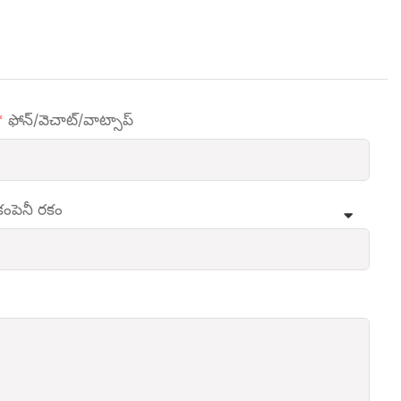
ఫోన్/వెచాట్/వాట్సాప్
కంపెనీ రకం