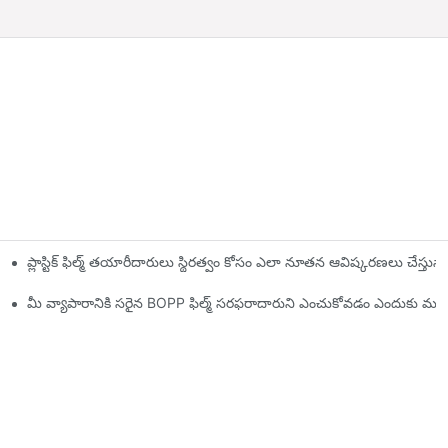
ప్లాస్టిక్ ఫిల్మ్ తయారీదారులు స్థిరత్వం కోసం ఎలా నూతన ఆవిష్కరణలు చేస్తున్
లకం
మీ వ్యాపారానికి సరైన BOPP ఫిల్మ్ సరఫరాదారుని ఎంచుకోవడం ఎందుకు ముఖ