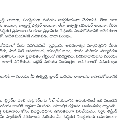
త్తి తాజాగా, సురక్షితంగా మరియు ఆకర్షణీయంగా చేరడానికి, లేదా అలా
ు అయినా, కాంట్రాక్ట్ ప్యాకర్ అయినా, లేదా ఉత్పత్తి డెవలపర్ అయినా, మీరు
 సుస్థిరత ప్రమాణాలను కూడా ప్రభావితం చేస్తుంది. ఎంచుకోవడానికి అనేక రకాల
డటంతో, అయోమయానికి గురికావడం చాలా సులభం.
ోవడంలో మీకు సహాయపడే స్పష్టమైన, ఆచరణాత్మక మార్గదర్శినిని మీరు
తీరు, హీట్-సీల్ అనుకూలత, యాంత్రిక బలం, రూపం మరియు పర్యావరణ
జింగ్ ఫలితాలను ఎలా ప్రభావితం చేస్తుందో వివరిస్తాము. సరఫరాదారులను మరియు
ిస్ట్, అలాగే పనితీరును బడ్జెట్ మరియు నియంత్రణ అవసరాలతో సమతుల్యం
ోవడానికి — మరియు మీ ఉత్పత్తి, బ్రాండ్ మరియు లాభాలను కాపాడుకోవడానికి
యు బ్లిస్టర్‌ల వంటి కంటైనర్‌లను సీల్ చేయడానికి ఉపయోగించే ఒక పలుచని
మ మరియు కాంతికి అడ్డుగా నిలవడం; యాంత్రిక రక్షణను అందించడం; ట్యాంపర్-
పత్తి సమాచారం కోసం ముద్రించదగిన ఉపరితలంగా పనిచేయడం. సరైన లిడ్డింగ్
ీ ప్యాకేజింగ్ పరికరాలకు మరియు మీ సుస్థిరత నిబద్ధతలకు అనుగుణంగా