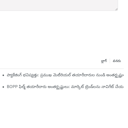
బ్లాగ్
వనరు
నారు
ప్యాకేజింగ్ భవిష్యత్తు: ప్రముఖ మెటీరియల్ తయారీదారుల నుండి అంతర్దృష్టులు
్యం
BOPP ఫిల్మ్ తయారీదారు అంతర్దృష్టులు: మార్కెట్ ట్రెండ్‌లను నావిగేట్ చేయడ