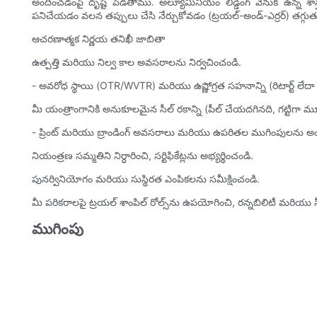
అందించడంపై దృష్టి పెడతాము. అల్యూమినియం లిడ్డింగ్ వెనుక ఉన్న శాస్త్
పనిచేయడం వలన తప్పులు చేసి నేర్చుకోవడం (ట్రయల్-అండ్-ఎర్రర్) తగ్గుతు
ఆచరణాత్మక నిర్ణయ తనిఖీ జాబితా
ఉత్పత్తి మరియు నిల్వ కాల అవసరాలను నిర్వచించండి.
- అవరోధ స్థాయి (OTR/WVTR) మరియు ఉష్ణోగ్రత సహనాన్ని (రిటార్ట్ లేదా 
మీ యంత్రాంగానికి అనుకూలమైన సీల్ రకాన్ని (పీల్ చేయదగినది, గట్టిగా 
- ప్రింట్ మరియు బ్రాండింగ్ అవసరాలు మరియు ఉపరితల ముగింపులను 
నియంత్రణ సమ్మతిని నిర్ధారించి, సర్టిఫికేట్లను అభ్యర్థించండి.
పునర్వినియోగం మరియు సుస్థిరత ఎంపికలను సమీక్షించండి.
మీ పరికరాలపై ట్రయల్ శాంపిల్ రోల్స్‌ను ఉపయోగించి, రన్నబిలిటీ మరియ
ముగింపు