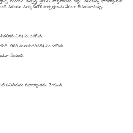
రాన్ని మరియు ఉత్పత్తి శ్రేణుల వాస్తవాలను అర్థం చేసుకున్న భాగస్వామితో
ంది మరియు మార్కెట్‌లోకి ఉత్పత్తులను వేగంగా తీసుకురావచ్చు.
శీతలీకరించిన) ఎంచుకోండి.
మూసేది, తిరిగి మూయదగినది) ఎంచుకోండి.
అంచనా వేయండి.
ు సీల్ పనితీరును మూల్యాంకనం చేయండి.