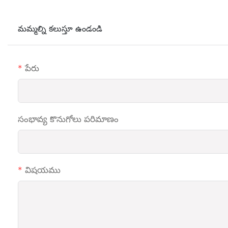
మమ్మల్ని కలుస్తూ ఉండండి
పేరు
సంభావ్య కొనుగోలు పరిమాణం
విషయము