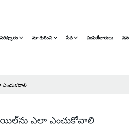
పరిష్కారం
మా గురించి
సేవ
పంపిణీదారులు
వన
ా ఎంచుకోవాలి
ాయిల్‌ను ఎలా ఎంచుకోవాలి