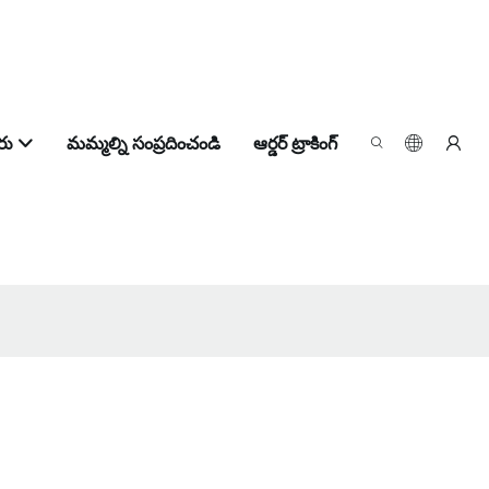
రు
మమ్మల్ని సంప్రదించండి
ఆర్డర్ ట్రాకింగ్