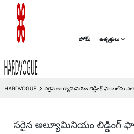
హోమ్
ఉత్పత్తులు
HARDVOGUE
సరైన అల్యూమినియం లిడ్డింగ్ ఫాయిల్‌ను ఎల
సరైన అల్యూమినియం లిడ్డింగ్ ఫ