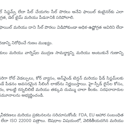
ల్ సిస్టమ్స్ లేదా పీల్ చేయగల సీల్ పొరలు అనేవి ఫాయిల్ కంటైనర్‌కు ఎలా
ణోగ్రత, డెల్ టైమ్ మరియు పీడనానికి సరిపోలాలి.
లో, ఫాయిల్ మరియు దాని సీల్ పొరలు విడిపోకుండా అధిక-ఉష్ణోగ్రత ఆవిరిని లేదా
డాన్ని నిరోధించే గుణం ముఖ్యం.
ి ఇంకులు మరియు వార్నిష్‌ల ముద్రణ సామర్థ్యాన్ని మరియు అంటుకునే గుణాన్ని
గా రోల్ వెడల్పులు, కోర్ వ్యాసం, అన్‌వైండ్ టెన్షన్ మరియు ఫీడ్ సిస్టమ్‌లకు
ఉండే పీడనం అవసరమైన సీలింగ్ లాకర్‌ను నిర్ణయిస్తాయి. హై-స్పీడ్ లైన్‌ల కోసం,
సరం, కాబట్టి రన్నబిలిటీ మరియు తక్కువ దుమ్ము చాలా కీలకం. సరఫరాదారుల
 నమూనాలను అభ్యర్థించండి.
ృవీకరణలు మరియు ప్రకటనలను సరిచూసుకోండి: FDA, EU ఆహార సంబంధిత
దా ISO 22000 పత్రాలు. ఔషధాల విషయంలో, వెలికితీయదగిన మరియు