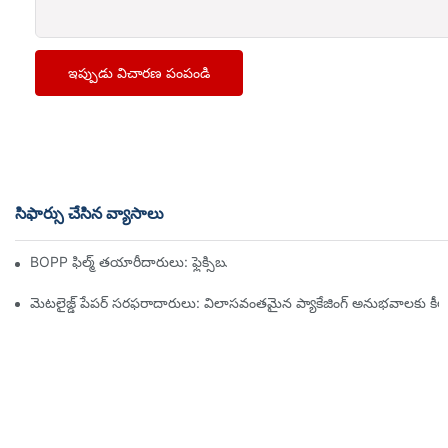
ఇప్పుడు విచారణ పంపండి
సిఫార్సు చేసిన వ్యాసాలు
BOPP ఫిల్మ్ తయారీదారులు: ఫ్లెక్సిబుల్ ప్యాకేజింగ్ యొక్క వెన్నెముక
మెటలైజ్డ్ పేపర్ సరఫరాదారులు: విలాసవంతమైన ప్యాకేజింగ్ అనుభవాలకు కీ