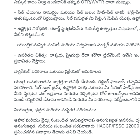
ఎక్కువ కాలం నిల్వ ఉండటానికి తక్కువ OTR/WVTR చాలా ముఖ్యం.
- సీల్ చేయగల సామర్థ్యం మరియు సీల్ బలం: హీట్-సీల్ లాకర్, కోల్డ్-సీ
అతుక్కుంటుందో నిర్ణయిస్తాయి. సీల్ సమగ్రత మీ ఫిల్లింగ్ మెషిన్ యొక్క ఉష్
- ఉష్ణోగ్రత నిరోధకత: రిటార్ట్ స్టెరిలైజేషన్‌కు గురయ్యే ఉత్పత్తుల విషయం
నీటిని తట్టుకోవాలి.
- యాంత్రిక మన్నిక: పంపిణీ మరియు నిర్వహణకు పంక్చర్ మరియు చిరిగిపోవ
- ఉపరితల చికిత్స: లాక్కర్లు, ప్రైమర్లు లేదా కరోనా ట్రీట్‌మెంట్ అనేవ
ప్రభావితం చేస్తాయి.
ప్యాకేజింగ్ పరికరాలు మరియు ప్రక్రియతో అనుకూలత
యంత్ర అనుకూలతను జాగ్రత్తగా తనిఖీ చేయండి. లిడ్డింగ్ ఫాయిల్స్ తప్పనిసరి
సరిపోలాలి. సీల్ డ్వెల్ టైమ్, ఉష్ణోగ్రత పరిధి మరియు మీ సీలింగ్ హెడ్‌పై 
మీకు స్థిరమైన వెబ్ లక్షణాలు మరియు కచ్చితమైన రోల్ టాలరెన్స్‌లు అవ
నుండి రన్నబిలిటీ డేటాను అడగండి మరియు మీ పరికరాలపై పరీక్షించడానికి
నియంత్రణ, భద్రత మరియు సుస్థిరత పరిగణనలు
ఆహార మరియు వైద్య సంబంధిత అనువర్తనాలకు అనుగుణ్యత అవసరం. ధ
అనుగుణ్యత, మరియు సంబంధిత సరఫరాదారు HACCP/FSSC 22000 లే
స్రవించదగిన పదార్థాల డేటాను తనిఖీ చేయండి.