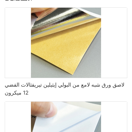
المرتبطة بالثبات.
✅ تثبيت أشرطة التأين في خط الإنتاج لتحييد الشحنات الثابتة.
2 الفقاعات أو التجاعيد بعد التطبيق
✅ الحفاظ على مستويات الرطوبة المناسبة في بيئة الإنتاج لتقليل
الكهرباء الثابتة.
أسباب:
●
3 قضايا قطع العلامات التجارية ومعالجة الملصقات
لاصق ورق شبه لامع من البولي إيثيلين تيريفثالات الفضي
الهواء محاصر تحت الملصق أثناء التطبيق.
مشاكل:
12 ميكرون
●
● دقة سوء تمديد القفل: يمكن أن تسبب صلابة BOPP تخفيضات خشنة
التوتر غير السليم أو الضغط في عملية وضع العلامات.
أو غير متساوية.