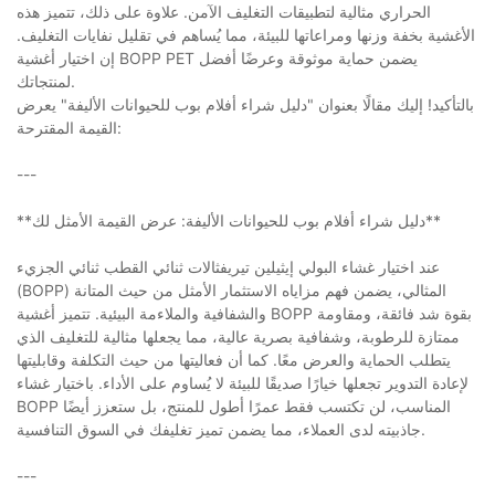
الحراري مثالية لتطبيقات التغليف الآمن. علاوة على ذلك، تتميز هذه
الأغشية بخفة وزنها ومراعاتها للبيئة، مما يُساهم في تقليل نفايات التغليف.
إن اختيار أغشية BOPP PET يضمن حماية موثوقة وعرضًا أفضل
لمنتجاتك.
بالتأكيد! إليك مقالًا بعنوان "دليل شراء أفلام بوب للحيوانات الأليفة" يعرض
القيمة المقترحة:
---
**دليل شراء أفلام بوب للحيوانات الأليفة: عرض القيمة الأمثل لك**
عند اختيار غشاء البولي إيثيلين تيريفثالات ثنائي القطب ثنائي الجزيء
(BOPP) المثالي، يضمن فهم مزاياه الاستثمار الأمثل من حيث المتانة
والشفافية والملاءمة البيئية. تتميز أغشية BOPP بقوة شد فائقة، ومقاومة
ممتازة للرطوبة، وشفافية بصرية عالية، مما يجعلها مثالية للتغليف الذي
يتطلب الحماية والعرض معًا. كما أن فعاليتها من حيث التكلفة وقابليتها
لإعادة التدوير تجعلها خيارًا صديقًا للبيئة لا يُساوم على الأداء. باختيار غشاء
BOPP المناسب، لن تكتسب فقط عمرًا أطول للمنتج، بل ستعزز أيضًا
جاذبيته لدى العملاء، مما يضمن تميز تغليفك في السوق التنافسية.
---