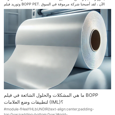
وتوريد فيلم BOPP PET. الآن ، لقد أصبحنا شركة مرموقة في السوق
ما هي المشكلات والحلول الشائعة في فيلم BOPP
لتطبيقات وضع العلامات (IML)؟
#module-fHeeYHLbUNDlR{text-align:center;padding-
top:0vw;padding-bottom:0vw;}#grid-