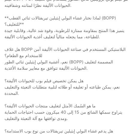
الحيوانات الأليفة نظرًا لمتانته وشفافيته.
**لماذا نختار غشاء البولي إيثيلين تيريفثالات ثنائي القطب (BOPP)
للتغليف؟**
يتميز هذا المنتج بمقاومة ممتازة للرطوبة، وقوة شد عالية، وقابلية جيدة
للطباعة، مما يجعله مثالياً لتغليف أغذية الحيوانات الأليفة.
هل غلاف BOPP البلاستيكي المستخدم في صناعة الحيوانات الأليفة آمن
للاستخدام مع الطعام؟
نعم، أغشية البولي إيثيلين ثنائي الطور (BOPP) المصممة لتغليف
الحيوانات الأليفة تتوافق مع معايير سلامة الأغذية.
هل يمكن تخصيص فيلم بوب للحيوانات الأليفة؟
نعم، يمكن طباعته أو تغليفه أو طلائه لتلبية متطلبات التعبئة والتغليف
المحددة.
ما هو السُمك الأمثل لتغليف منتجات الحيوانات الأليفة؟
يتراوح سمكها الشائع من 15 إلى 40 ميكرون حسب احتياجات الحماية
ومدى توافقها مع آلة التعبئة والتغليف.
هل يدعم غشاء البولي إيثيلين تيريفثالات من نوع بوب الاستدامة؟