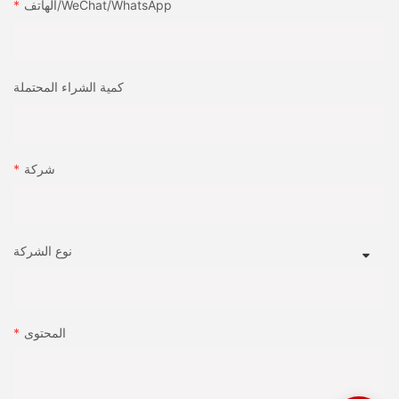
الهاتف/WeChat/WhatsApp
عدم كفاية المعالجة المسبقة لفيلم BOPP (مثل علاج كورونا مفقود).
bottom:2vw;}#unit-8tW3TaI63Tx4zhB .ce-list_items{margin-
top:-2vw;margin-bottom:-2vw;}}
صب المعادن المصبوب BOPP (ثنائي المحاور أورين
الحلول:
كمية الشراء المحتملة
IML Label 2-8 拷贝
✅
FDEEEE0424B73C222F22FF1745A2B0AB 拷贝
#cell-8sOOH6YomUF8VUb{order:0;}#unit-vz9lk8tm6yAhW37
اختر UV أو Flexographic أو أحبار الحفر التي تلتزم بشكل جيد بفيلم
[ce-data-type="text"]{text-align:left;}
شركة
BOPP.
4 مشاكل الالتصاق والترابط في قالب الحقن
✅
مشاكل:
نوع الشركة
تأكد من أن فيلم BOPP قد خضع لعلاج كورونا (الطاقة السطحية ≥38
دينام/سم).
● تحول الملصقات داخل القالب: إذا لم تبقى الملصق في مكانها ، فقد
يتسبب ذلك في اختلال أو عيوب.
المحتوى
✅
● الترابط الضعيف بالبلاستيك: قد لا يلتزم فيلم BOPP جيدًا بالبلاستيك
تحسين إعدادات آلة الطباعة ، مثل الضغط والسرعة ووقت التجفيف.
المحقوق ، مما يؤدي إلى تقشير.