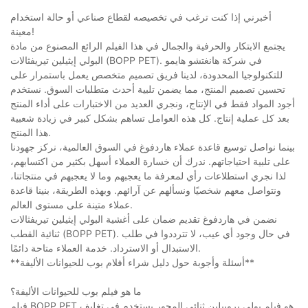
أخبرني إذا كنت ترغب في تخصيصه لقطاع صناعي أو حالة استخدام
معينة!
يجتمع الابتكار والحرفية والجمال في هذا الفيلم الرائع المصنوع من مادة
البولي إيثيلين تيريفثالات (BOPP PET). في شركة هانغتشو هايمو
للتكنولوجيا المحدودة، لدينا فريق تصميم متخصص يعمل باستمرار على
تحسين تصميم المنتج، مما يضمن تلبية أحدث متطلبات السوق. نستخدم
أجود المواد فقط في الإنتاج، ونجري العديد من الاختبارات على أداء المنتج
بعد كل عملية إنتاج. كل هذه العوامل تساهم بشكل كبير في زيادة شعبية
هذا المنتج.
بينما نواصل توسيع قاعدة عملاء هاردفوغ في السوق العالمية، نركز جهودنا
على تلبية احتياجاتهم. ندرك أن خسارة العملاء أسهل بكثير من اكتسابهم،
لذا نجري استطلاعات رأي لمعرفة ما يعجبهم وما لا يعجبهم في منتجاتنا،
ونتواصل معهم شخصيًا ونسألهم عن آرائهم. وبهذه الطريقة، بنينا قاعدة
عملاء متينة على مستوى العالم.
نضمن في هاردفوغ تقديم ضمان على أغشية البولي إيثيلين تيريفثالات
ثنائية القطب (BOPP PET). في حال وجود أي عيب، لا تترددوا في طلب
الاستبدال أو الاسترداد. خدمة العملاء متاحة دائمًا.
**أسئلة وأجوبة حول دليل شراء أفلام بوب للحيوانات الأليفة**
ما هو فيلم بوب للحيوانات الأليفة؟
فيلم BOPP PET هو فيلم بولي بروبيلين ثنائي المحور يستخدم في تغليف