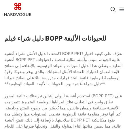
دليل شراء فيلم BOPP للحيوانات الأليفة
اكتشف الدليل الأمثل لشراء أغشية BOPP PET! تعرّف على كيفية اختيار
أغشية BOPP PET عالية الجودة، متينة، وآمنة، مثالية لمختلف احتياجات
التغليف. يغطي هذا الدليل الميزات والفوائد الرئيسية، بالإضافة إلى نصائح
قيّمة لضمان اختيارك للغشاء الأمثل لمنتجاتك، والذي يوفر وضوحًا وقوةً
ومقاومةً للرطوبة فائقة. اتخذ قرارات مدروسة بناءً على نصائح خبرائنا!
**دليل شراء أغشية بوب للحيوانات الأليفة: الفوائد الوظيفية**
تُستخدم أغشية البولي إيثيلين تيريفثالات ثنائية المحور (BOPP PET) على
نطاق واسع في التغليف نظرًا لمزاياها الوظيفية المتميزة. تتميز هذه
الأغشية بشفافية ولمعان فائقين، مما يُحسّن من وضوح المنتج وجاذبيته.
كما أنها توفر مقاومة فائقة للرطوبة، فتحمي المحتويات منها وتطيل مدة
صلاحيتها. بالإضافة إلى ذلك، تتمتع أغشية BOPP PET بقوة ميكانيكية
عالية، مما يضمن متانتها أثناء المناولة والنقل. وتجعلها قدرتها على اللحام