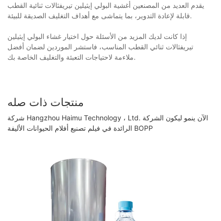
يقدم العديد من المصنعين أغشية البولي إيثيلين تيريفثالات ثنائية القطب
قابلة لإعادة التدوير، بما يتماشى مع أهداف التغليف الصديقة للبيئة.
إذا كانت لديك المزيد من الأسئلة حول اختيار غشاء البولي إيثيلين
تيريفثالات ثنائي القطب المناسب، فاستشر الموردين لضمان أفضل
ملاءمة لاحتياجات التعبئة والتغليف الخاصة بك.
منتجات ذات صله
شركة Hangzhou Haimu Technology ، Ltd. الآن ينمو ليكون الشركة
الرائدة في فيلم تصنيع أفلام الحيوانات الأليفة BOPP