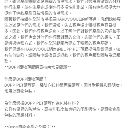
計，確保產品始終滿足最新的市場需求。我們只選用最優質的材料
進行生產，並在生產完成後進行多項性能測試。所有這些都極大地
促進了這款產品日益增長的市場需求。
隨著我們持續在全球市場拓展HARDVOGUE的新客戶，我們始終專
注於滿足他們的需求。我們深知，失去客戶遠比獲得客戶容易得
多。因此，我們進行客戶調查，以了解他們對我們產品的喜好和不
滿之處。我們也會與他們進行面對面的交流，詢問他們的想法。正
是透過這種方式，我們在全球範圍內建立了穩固的客戶基礎。
我們保證在HARDVOGUE銷售的BOPP PET薄膜提供品質保證。如
有任何缺陷，請隨時申請換貨或退款。我們的客戶服務隨時為您服
務。
**BOPP寵物薄膜購買指南常見問題**
什麼是BOPP寵物薄膜？
BOPP PET薄膜是一種雙向拉伸聚丙烯薄膜，因其耐用性和透明度，
常用於寵物包裝。
為什麼選擇BOPP PET薄膜作為包裝材料？
它具有優異的防潮性、高拉伸強度和良好的印刷適性，是寵物食品
包裝的理想材料。
**Bopp寵物食品安全嗎？ **