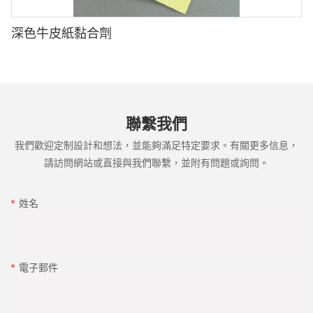
✅
#cell-4kPFIz5iLP1LTFr{order:0;}#unit-
8tW3TaI63Tx4zhB{padding-top:1vw;padding-
標記之前，請確保瓶表面乾淨乾燥。
深色牛皮紙黏合劑
bottom:1vw;}#unit-8tW3TaI63Tx4zhB [ce-data-type="inner"]
{flex-direction:column;}#unit-8tW3TaI63Tx4zhB .ce-
image_inner{justify-content:center;}#unit-8tW3TaI63Tx4zhB
.ce-list_items{margin:-0.8vw;margin-top:-1vw;margin-
bottom:-1;padding-top:0px;padding-bottom:0px;margin-
3 印刷質量不佳
left:-1.5vw;padding-left:0px;margin-right:-1.5vw;padding-
聯繫我們
right:0px;}#unit-8tW3TaI63Tx4zhB [ce-data-type="title"]
{display:none;}#unit-8tW3TaI63Tx4zhB [ce-data-
我們歡迎定制設計和想法，並能夠滿足特定要求。有關更多信息，
原因:
type="subtitle"]{display:none;}#unit-8tW3TaI63Tx4zhB [ce-
請訪問網站或直接與我們聯繫，並附有問題或詢問。
data-type="summary"]{display:none;}#unit-8tW3TaI63Tx4zhB
.ce-image_item{--svg-color:rgba(202, 0, 0,1);}#unit-
●
8tW3TaI63Tx4zhB .ce-image{--image-effect:1;border-
姓名
style:solid;border-width:1px;border-color:rgba(229, 229, 229,
不兼容的墨水或對BOPP膜的墨水粘附不良。
1);}@media(max-width:1199px){#unit-8tW3TaI63Tx4zhB .ce-
list_items{margin:-1.5vw;}#unit-8tW3TaI63Tx4zhB [ce-data-
type="inner"]{border-style:solid;border-width:1px;border-
●
電子郵件
color:rgba(229, 229, 229, 1);}#unit-8tW3TaI63Tx4zhB .ce-
image{height:100%;width:100%;--image-
不正確的打印機設置，影響墨水分佈。
effect:2;}}@media(max-width:767px){#unit-