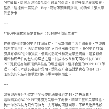
PET薄膜，即可為您的產品提供可靠的保護，並提升產品展示效果。
當然！這裡有一篇關於「Bopp寵物薄膜購買指南」的價值主張文章
供您參考：
---
**BOPP寵物薄膜購買指南：您的終極價值主張**
在選擇理想的BOPP PET薄膜時，了解其價值主張至關重要，它能確
保您在耐用性、透明度和環保性方面做出最佳投資。 BOPP PET薄
膜具有卓越的拉伸強度、優異的防潮性和高光學透明度，是兼顧保
護性和展示性的包裝的理想之選。其成本效益和可回收性使BOPP
PET薄膜成為兼顧環保與性能的理想選擇。選擇合適的BOPP PET薄
膜，不僅可以延長產品保質期，還能提升產品對消費者的吸引力，
確保您的包裝在競爭激烈的市場中脫穎而出。
---
如果您需要針對特定行業或使用場景進行定制，請告訴我！
這款精美的BOPP PET薄膜完美融合了創新、精湛工藝和美學理念。
杭州海牧科技有限公司擁有一支專業的研發團隊，不斷改進產品設