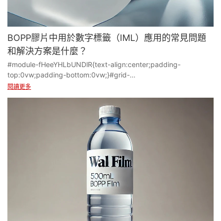
BOPP膠片中用於數字標籤（IML）應用的常見問題
和解決方案是什麼？
#module-fHeeYHLbUNDlR{text-align:center;padding-
top:0vw;padding-bottom:0vw;}#grid-
BomEwLwMkEgRWLe{padding-right:0px;padding-
閱讀更多
left:0px;}#cell-L9WfCpPyL8h0MzR{order:0;}#unit-
58Yb7VpIwDw96xE [ce-data-type="text"]{text-align:left;}
當使用BOPP（雙軸定向的聚丙烯）用於注射成型的偽造標籤
（IML）時，在印刷，加工和成型過程中可能會出現一些挑戰 以下
是常見問題和相應解決方案的詳細分解。
1 印刷問題
問題: