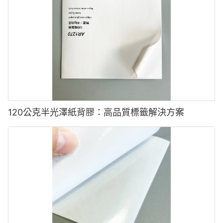
●
✅執行表面處理（例如，電暈治療或底漆塗層）以增加表面張力和
墨水粘結。
標籤塗抹器設置不正確（壓力太大）。
✅選擇白色或不透明的BOPP膜，以提高顏色一致性和不透明度。
●
靜電導致標籤粘在一起或不均勻。
2 靜電問題
解決方案:
120公克半光澤紙背膠：高品質標籤解決方案
問題:
✅
使用合適的粘合劑（壓敏或熱激活）以更好地鍵合。
●膠片粘在一起：高靜態電荷會導致BOPP標籤粘附，從而使餵食和
處理困難。
✅
●塵埃吸引力：靜態堆積會吸引灰塵和碎屑，這會影響印刷質量和
調整標籤機壓力和速度，以使其更光滑的標籤釋放。
黴菌粘附。