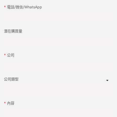
8tW3TaI63Tx4zhB{padding-top:2vw;padding-
bottom:2vw;}#unit-8tW3TaI63Tx4zhB .ce-list_items{margin-
電話/微信/WhatsApp
●
top:-2vw;margin-bottom:-2vw;}}
金屬化注塑型BOPP（雙軸甲
BOPP膜的預處理不足（例如缺失電暈治療）。
IML標籤2-8拷貝
潛在購買量
解決方案:
FDEEEE0424B73C222F22FF1745A2B0AB 拷贝
#cell-8sOOH6YomUF8VUb{order:0;}#unit-vz9lk8tm6yAhW37
[ce-data-type="text"]{text-align:left;}
✅
公司
4 注射模具中的粘附和粘結問題
選擇非常粘在BOPP膜的紫外線，柔性或抗晶粒。
問題:
公司類型
✅
●標籤在模具內部移動：如果標籤不留在原位，則可能導致未對准
確保BOPP膜進行電暈治療（表面能≥38dyn/cm）。
或缺陷。
內容
✅
●與塑料：BOPP膜的弱鍵合可能無法很好地粘附在註入的塑料上，
從而導致脫皮。