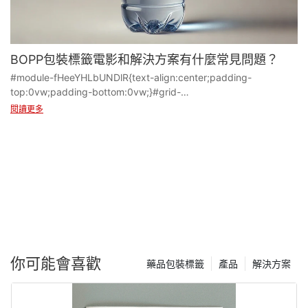
●墨水粘附問題：BOPP膜具有光滑的，非孔的表面，使墨水粘附變
得困難。
BOPP包裝標籤電影和解決方案有什麼常見問題？
#module-fHeeYHLbUNDlR{text-align:center;padding-
top:0vw;padding-bottom:0vw;}#grid-
●墨水乾燥問題：有些油墨在BOPP上太慢乾燥，導致污跡或不完整
BomEwLwMkEgRWLe{padding-right:0px;padding-
閱讀更多
的固化。
left:0px;}#cell-L9WfCpPyL8h0MzR{order:0;}#unit-
58Yb7VpIwDw96xE [ce-data-type="text"]{text-align:left;}
1 標籤釋放不佳
●顏色變化或不透明度：由於電影的透明度或反射率，墨水可能不
會如預期的那樣出現。
原因:
解決方案:
●
✅使用與IML兼容的墨水（例如紫外線或溶劑墨水）來改善粘附
你可能會喜歡
藥品包裝標籤
產品
解決方案
不足或低質量粘合劑。
力。