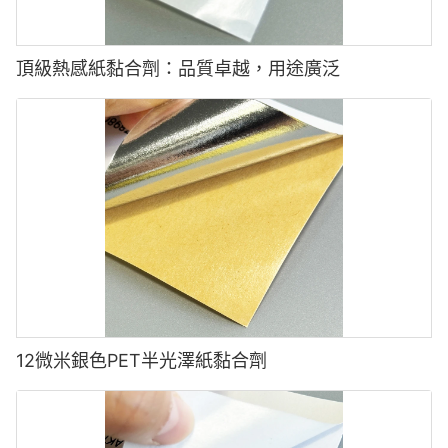
✅
解決方案:
頂級熱感紙黏合劑：品質卓越，用途廣泛
應用抗靜態塗層或控制濕度以減少與靜態相關的問題。
✅在BOPP膜上使用抗靜態處理或塗料來減少靜態堆積。
✅在生產線中安裝電離桿，以中和靜態電荷。
2 應用後冒泡或皺紋
✅在生產環境中保持適當的濕度水平，以最大程度地減少靜電。
原因:
●
3 剪切和標籤處理問題
申請期間，空氣被困在標籤下。
12微米銀色PET半光澤紙黏合劑
問題:
●