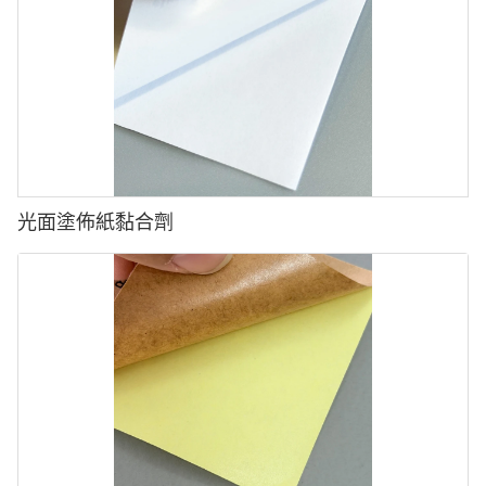
標籤過程中的張力或壓力不當。
●切除精度差：BOPP的韌性可能會導致粗糙或不均勻的切割。
●
●邊緣捲曲：切割或張力控制不當可能會導致捲曲的標籤，從而影
響模具的放置。
瓶子表面上的污染物，例如油，灰塵或水分。
●薄膜撕裂或扭曲：處理過程中的不正確張力會損壞標籤。
解決方案:
光面塗佈紙黏合劑
解決方案:
✅
使用靈活的BOPP膜，它非常適合瓶曲線。
✅使用尖銳的高精度模具並優化干淨邊緣的切割壓力。
✅
✅在切割過程中控製網絡張力，以防止標籤翹曲。
調整標籤塗抹器設置以在標籤上施加均勻的壓力。
✅使用多層BOPP膜可提供更好的剛度和穩定性。