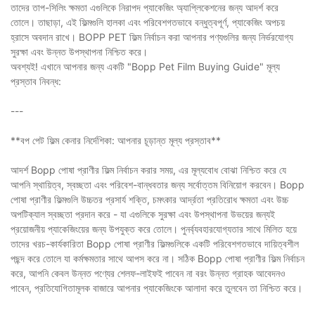
তাদের তাপ-সিলিং ক্ষমতা এগুলিকে নিরাপদ প্যাকেজিং অ্যাপ্লিকেশনের জন্য আদর্শ করে
তোলে। তাছাড়া, এই ফিল্মগুলি হালকা এবং পরিবেশগতভাবে বন্ধুত্বপূর্ণ, প্যাকেজিং অপচয়
হ্রাসে অবদান রাখে। BOPP PET ফিল্ম নির্বাচন করা আপনার পণ্যগুলির জন্য নির্ভরযোগ্য
সুরক্ষা এবং উন্নত উপস্থাপনা নিশ্চিত করে।
অবশ্যই! এখানে আপনার জন্য একটি "Bopp Pet Film Buying Guide" মূল্য
প্রস্তাব নিবন্ধ:
---
**বপ পেট ফিল্ম কেনার নির্দেশিকা: আপনার চূড়ান্ত মূল্য প্রস্তাব**
আদর্শ Bopp পোষা প্রাণীর ফিল্ম নির্বাচন করার সময়, এর মূল্যবোধ বোঝা নিশ্চিত করে যে
আপনি স্থায়িত্ব, স্বচ্ছতা এবং পরিবেশ-বান্ধবতার জন্য সর্বোত্তম বিনিয়োগ করবেন। Bopp
পোষা প্রাণীর ফিল্মগুলি উচ্চতর প্রসার্য শক্তি, চমৎকার আর্দ্রতা প্রতিরোধ ক্ষমতা এবং উচ্চ
অপটিক্যাল স্বচ্ছতা প্রদান করে - যা এগুলিকে সুরক্ষা এবং উপস্থাপনা উভয়ের জন্যই
প্রয়োজনীয় প্যাকেজিংয়ের জন্য উপযুক্ত করে তোলে। পুনর্ব্যবহারযোগ্যতার সাথে মিলিত হয়ে
তাদের খরচ-কার্যকারিতা Bopp পোষা প্রাণীর ফিল্মগুলিকে একটি পরিবেশগতভাবে দায়িত্বশীল
পছন্দ করে তোলে যা কর্মক্ষমতার সাথে আপস করে না। সঠিক Bopp পোষা প্রাণীর ফিল্ম নির্বাচন
করে, আপনি কেবল উন্নত পণ্যের শেলফ-লাইফই পাবেন না বরং উন্নত গ্রাহক আবেদনও
পাবেন, প্রতিযোগিতামূলক বাজারে আপনার প্যাকেজিংকে আলাদা করে তুলবেন তা নিশ্চিত করে।