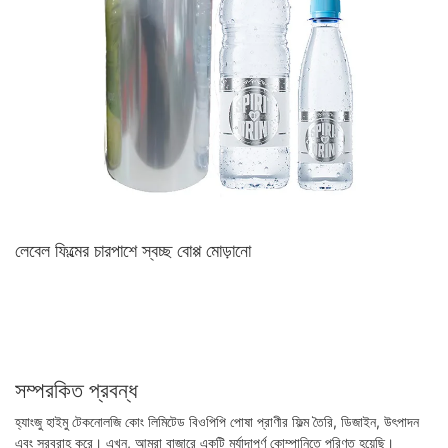
লেবেল ফিল্মের চারপাশে স্বচ্ছ বোপ্প ​​মোড়ানো
সম্পরকিত প্রবন্ধ
হ্যাংজু হাইমু টেকনোলজি কোং লিমিটেড বিওপিপি পোষা প্রাণীর ফিল্ম তৈরি, ডিজাইন, উৎপাদন
এবং সরবরাহ করে। এখন, আমরা বাজারে একটি মর্যাদাপূর্ণ কোম্পানিতে পরিণত হয়েছি।