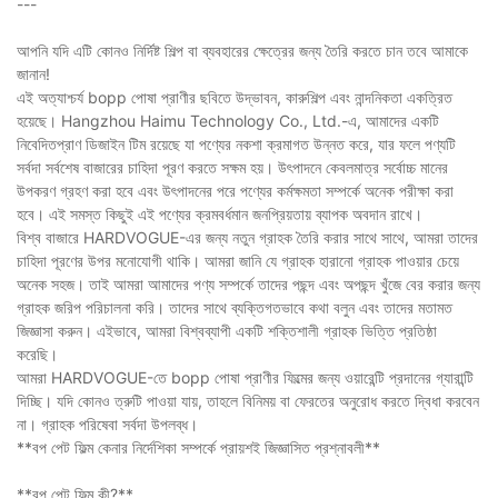
---
আপনি যদি এটি কোনও নির্দিষ্ট শিল্প বা ব্যবহারের ক্ষেত্রের জন্য তৈরি করতে চান তবে আমাকে
জানান!
এই অত্যাশ্চর্য bopp পোষা প্রাণীর ছবিতে উদ্ভাবন, কারুশিল্প এবং নান্দনিকতা একত্রিত
হয়েছে। Hangzhou Haimu Technology Co., Ltd.-এ, আমাদের একটি
নিবেদিতপ্রাণ ডিজাইন টিম রয়েছে যা পণ্যের নকশা ক্রমাগত উন্নত করে, যার ফলে পণ্যটি
সর্বদা সর্বশেষ বাজারের চাহিদা পূরণ করতে সক্ষম হয়। উৎপাদনে কেবলমাত্র সর্বোচ্চ মানের
উপকরণ গ্রহণ করা হবে এবং উৎপাদনের পরে পণ্যের কর্মক্ষমতা সম্পর্কে অনেক পরীক্ষা করা
হবে। এই সমস্ত কিছুই এই পণ্যের ক্রমবর্ধমান জনপ্রিয়তায় ব্যাপক অবদান রাখে।
বিশ্ব বাজারে HARDVOGUE-এর জন্য নতুন গ্রাহক তৈরি করার সাথে সাথে, আমরা তাদের
চাহিদা পূরণের উপর মনোযোগী থাকি। আমরা জানি যে গ্রাহক হারানো গ্রাহক পাওয়ার চেয়ে
অনেক সহজ। তাই আমরা আমাদের পণ্য সম্পর্কে তাদের পছন্দ এবং অপছন্দ খুঁজে বের করার জন্য
গ্রাহক জরিপ পরিচালনা করি। তাদের সাথে ব্যক্তিগতভাবে কথা বলুন এবং তাদের মতামত
জিজ্ঞাসা করুন। এইভাবে, আমরা বিশ্বব্যাপী একটি শক্তিশালী গ্রাহক ভিত্তি প্রতিষ্ঠা
করেছি।
আমরা HARDVOGUE-তে bopp পোষা প্রাণীর ফিল্মের জন্য ওয়ারেন্টি প্রদানের গ্যারান্টি
দিচ্ছি। যদি কোনও ত্রুটি পাওয়া যায়, তাহলে বিনিময় বা ফেরতের অনুরোধ করতে দ্বিধা করবেন
না। গ্রাহক পরিষেবা সর্বদা উপলব্ধ।
**বপ পেট ফিল্ম কেনার নির্দেশিকা সম্পর্কে প্রায়শই জিজ্ঞাসিত প্রশ্নাবলী**
**বপ পেট ফিল্ম কী?**