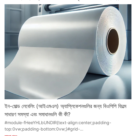
ইন-মোল্ড লেবেলিং (আইএমএল) অ্যাপ্লিকেশনগুলির জন্য বিওপিপি ফিল্মে
সাধারণ সমস্যা এবং সমাধানগুলি কী কী?
#module-fHeeYHLbUNDlR{text-align:center;padding-
top:0vw;padding-bottom:0vw;}#grid-
BomEwLwMkEgRWLe{padding-right:0px;padding-