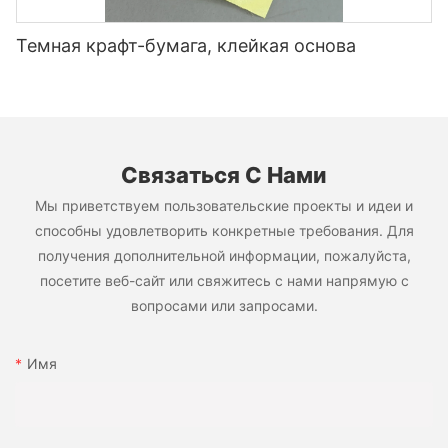
оказать ровное давление на этикетке.
этикетке.
Темная крафт-бумага, клейкая основа
✅
Решения:
Убедитесь, что поверхности бутылки чистые и сухие перед
маркировкой.
✅ Используйте острые, высокие умирания и
оптимизируйте давление резания для чистых краев.
Связаться С Нами
Мы приветствуем пользовательские проекты и идеи и
✅ Управляйте веб -натяжением в процессе резки, чтобы
способны удовлетворить конкретные требования. Для
3 Плохое качество печати
предотвратить деформацию метки.
получения дополнительной информации, пожалуйста,
посетите веб-сайт или свяжитесь с нами напрямую с
вопросами или запросами.
Причины:
✅ Используйте многослойные пленки BOPP, которые
обеспечивают лучшую жесткость и стабильность.
Имя
●
#cell-4kPFIz5iLP1LTFr{order:0;}#unit-
8tW3TaI63Tx4zhB{padding-top:1vw;padding-
Несовместимые чернила или плохая чернильная адгезия на
bottom:1vw;}#unit-8tW3TaI63Tx4zhB [ce-data-type="inner"]
пленку BOPP.
{flex-direction:column;}#unit-8tW3TaI63Tx4zhB .ce-