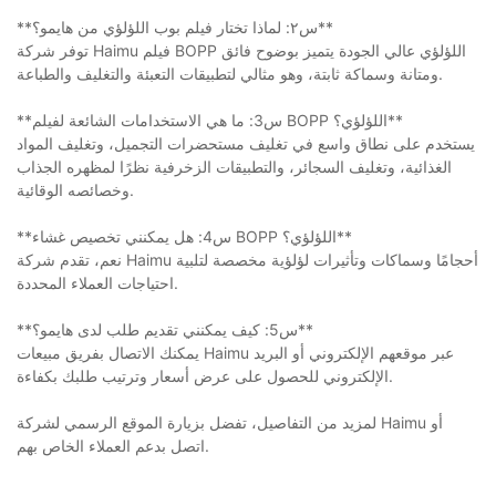
**س٢: لماذا تختار فيلم بوب اللؤلؤي من هايمو؟**
توفر شركة Haimu فيلم BOPP اللؤلؤي عالي الجودة يتميز بوضوح فائق
ومتانة وسماكة ثابتة، وهو مثالي لتطبيقات التعبئة والتغليف والطباعة.
**س3: ما هي الاستخدامات الشائعة لفيلم BOPP اللؤلؤي؟**
يستخدم على نطاق واسع في تغليف مستحضرات التجميل، وتغليف المواد
الغذائية، وتغليف السجائر، والتطبيقات الزخرفية نظرًا لمظهره الجذاب
وخصائصه الوقائية.
**س4: هل يمكنني تخصيص غشاء BOPP اللؤلؤي؟**
نعم، تقدم شركة Haimu أحجامًا وسماكات وتأثيرات لؤلؤية مخصصة لتلبية
احتياجات العملاء المحددة.
**س5: كيف يمكنني تقديم طلب لدى هايمو؟**
يمكنك الاتصال بفريق مبيعات Haimu عبر موقعهم الإلكتروني أو البريد
الإلكتروني للحصول على عرض أسعار وترتيب طلبك بكفاءة.
لمزيد من التفاصيل، تفضل بزيارة الموقع الرسمي لشركة Haimu أو
اتصل بدعم العملاء الخاص بهم.