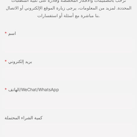
نرحب بالتصميمات والأفكار المخصصة وقادرة على تلبية المتطلبات
right:0px;}#unit-8tW3TaI63Tx4zhB [ce-data-type="title"]
المحددة. لمزيد من المعلومات، يرجى زيارة الموقع الإلكتروني أو الاتصال
{display:none;}#unit-8tW3TaI63Tx4zhB [ce-data-
●
بنا مباشرة مع أسئلة أو استفسارات.
type="subtitle"]{display:none;}#unit-8tW3TaI63Tx4zhB [ce-
data-type="summary"]{display:none;}#unit-8tW3TaI63Tx4zhB
حبر غير متوافق أو الالتصاق الحبر السيئ لفيلم BOPP.
.ce-image_item{--svg-color:rgba(202, 0, 0,1);}#unit-
اسم
8tW3TaI63Tx4zhB .ce-image{--image-effect:1;border-
style:solid;border-width:1px;border-color:rgba(229, 229, 229,
●
1);}@media(max-width:1199px){#unit-8tW3TaI63Tx4zhB .ce-
list_items{margin:-1.5vw;}#unit-8tW3TaI63Tx4zhB [ce-data-
إعدادات آلة الطباعة غير الصحيحة ، والتي تؤثر على توزيع الحبر.
type="inner"]{border-style:solid;border-width:1px;border-
بريد إلكتروني
color:rgba(229, 229, 229, 1);}#unit-8tW3TaI63Tx4zhB .ce-
image{height:100%;width:100%;--image-
●
effect:2;}}@media(max-width:767px){#unit-
8tW3TaI63Tx4zhB{padding-top:2vw;padding-
الهاتف/WeChat/WhatsApp
عدم كفاية المعالجة المسبقة لفيلم BOPP (مثل علاج كورونا مفقود).
bottom:2vw;}#unit-8tW3TaI63Tx4zhB .ce-list_items{margin-
top:-2vw;margin-bottom:-2vw;}}
صب المعادن المصبوب BOPP (ثنائي المحاور أورين
الحلول:
كمية الشراء المحتملة
IML Label 2-8 拷贝
✅
FDEEEE0424B73C222F22FF1745A2B0AB 拷贝