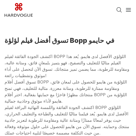
تسوق أفضل فيلم لؤلؤة Bopp في حايمو
اكتشف الجودة الفائقة لفيلم BOPP اللؤلؤي الأفضل لدى هايمو. يُعد هذا
الفيلم مثاليًا للتغليف والتصفيح، فهو يتميز بلمعانٍ فائق، ومتانة عالية،
ومقاومة للرطوبة، مما يضمن تميز منتجاتك. تسوق الآن لتحصل على أداء
موثوق وتشطيبات رائعة!
تسوق أفضل أفلام BOPP اللؤلؤية من هايمو للحصول على لمعان فائق،
ومقاومة ممتازة للرطوبة، ومتانة معززة. مثالية للتغليف، فهي تمنح
منتجاتك مظهرًا فاخرًا مع حمايتها بفعالية. اختر أفلام BOPP اللؤلؤية من
هايمو لأداء موثوق وجاذبية جمالية.
اكتشف الجودة الفائقة واللمسة النهائية البراقة لفيلم BOPP اللؤلؤي
الأفضل لدى هايمو. يُعد فيلمنا مثاليًا للتغليف والطباعة والتغليف الحراري،
حيث يوفر لمعانًا ممتازًا ومتانة عالية ومقاومة للرطوبة لتعزيز جاذبية
منتجك وحمايته. تسوق الآن من هايمو للحصول على حلول موثوقة وفعالة
من حيث التكلفة مصممة خصيصًا لتلبية احتياجات عملك.