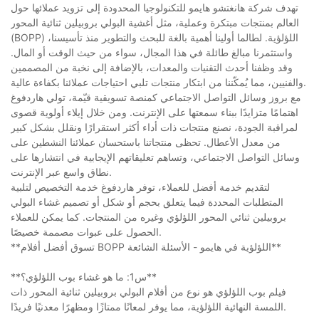
تهدف شركة هانغتشو هايمو للتكنولوجيا المحدودة إلى تزويد عملائها حول
العالم بمنتجات مبتكرة وعملية، مثل أغشية البولي بروبيلين ثنائية المحور
(BOPP) اللؤلؤية. لطالما أولينا أهمية بالغة للبحث والتطوير منذ تأسيسنا،
واستثمرنا مبالغ طائلة في هذا المجال، سواء من حيث الوقت أو المال.
وقد وظفنا أحدث التقنيات والمعدات، بالإضافة إلى نخبة من المصممين
والفنيين، مما يُمكّننا من ابتكار منتجات تلبي احتياجات عملائنا بكفاءة عالية.
مع بروز وسائل التواصل الاجتماعي كمنصة تسويقية قيّمة، تولي هاردفوغ
اهتمامًا متزايدًا ببناء سمعتها على الإنترنت. ومن خلال إيلاء أولوية قصوى
لمراقبة الجودة، نصنع منتجات ذات أداء أكثر استقرارًا ونقلل بشكل كبير
من معدل الأعطال. تحظى منتجاتنا باستحسان عملائنا النشطين على
وسائل التواصل الاجتماعي، وتساهم تعليقاتهم الإيجابية في انتشارها على
نطاق واسع عبر الإنترنت.
لتقديم خدمة أفضل للعملاء، توفر هاردفوغ خدمة التخصيص لتلبية
المتطلبات المحددة فيما يتعلق بحجم أو شكل أو تصميم غشاء البولي
بروبيلين ثنائي المحور اللؤلؤي وغيره من المنتجات. كما يمكن للعملاء
الحصول على عبوات مصممة خصيصًا.
**تسوق أفضل أفلام BOPP اللؤلؤية في هايمو - الأسئلة الشائعة**
**س1: ما هو غشاء بوب اللؤلؤي؟**
فيلم بوب اللؤلؤي هو نوع من أفلام البولي بروبيلين ثنائية المحور ذات
اللمسة النهائية اللؤلؤية، مما يوفر لمعانًا ممتازًا ومظهرًا معدنيًا فريدًا.