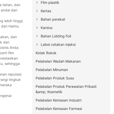
Film plastik
a tahan, dan
 andal dan
Kertas
Bahan perekat
 lebih tinggi.
p dari Haimu
Kardus
Bahan Lidding Foil
takan, dan
ik dan
Label cetakan injeksi
isnis Anda.
Kotak Rokok
rti film
nvestasikan
Pelabelan Wadah Makanan
tu, sehingga
Pelabelan Minuman
nan reputasi
Pelabelan Produk Susu
angi tingkat
 mereka
Pelabelan Produk Perawatan Pribadi
&amp; Kosmetik
engenai
Pelabelan Kemasan Industri
Pelabelan Kemasan Farmasi