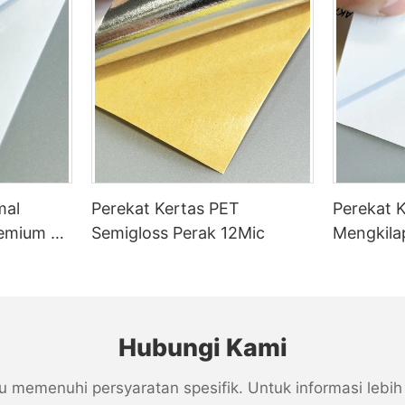
kator label yang salah (terlalu
lalu sedikit tekanan).
mal
Perekat Kertas PET
Perekat K
yebabkan listrik statis
remium &
Semigloss Perak 12Mic
Mengkila
 melepaskan secara tidak
na
Hubungi Kami
menuhi persyaratan spesifik. Untuk informasi lebih la