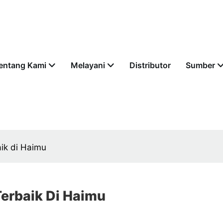
entang Kami
Melayani
Distributor
Sumber
aik di Haimu
Terbaik Di Haimu