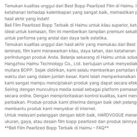
Temukan kualitas unggul dari Best Bopp Pearlized Film di Haimu. 
ketahanan terhadap kelembapan yang sangat baik, memastikan pr
hasil akhir yang indah!
Beli Film Pearlized Bopp Terbaik di Haimu untuk kilau superior, 
Ideal untuk kemasan, film ini memberikan tampilan premium sekali
untuk performa yang andal dan daya tarik estetika.
Temukan kualitas unggul dan hasil akhir yang memukau dari Bes
laminasi, film kami menawarkan kilau, daya tahan, dan ketahana
perlindungan produk Anda. Belanja sekarang di Haimu untuk solu
Hangzhou Haimu Technology Co., Ltd. bertujuan untuk menyediaka
mutiara BOPP. Sejak didirikan, kami selalu memberikan perhatia
waktu dan uang dalam jumlah besar. Kami telah memperkenalkan te
kami sangat mampu menciptakan produk yang dapat secara efek
Seiring dengan munculnya media sosial sebagai platform pema
secara online. Dengan memprioritaskan kontrol kualitas, kami me
perbaikan. Produk-produk kami diterima dengan baik oleh pelang
membantu produk kami menyebar di internet.
Untuk melayani pelanggan dengan lebih baik, HARDVOGUE menaw
ukuran, gaya, atau desain film bopp pearlized dan produk lainn
**Beli Film Pearlized Bopp Terbaik di Haimu – FAQ**