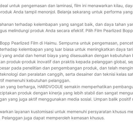
Ideal untuk pengemasan dan laminasi, film ini menawarkan kilau, day
oduk Anda tampil menonjol. Belanja sekarang untuk performa yang
ketahanan terhadap kelembapan yang sangat baik, dan daya tahan yang
gus melindungi produk Anda secara efektif. Pilih Film Pearlized Bop
t Bopp Pearlized Film di Haimu. Sempurna untuk pengemasan, pence
n terhadap kelembapan yang luar biasa untuk meningkatkan daya tar
si yang andal dan hemat biaya yang disesuaikan dengan kebutuhan b
n produk-produk inovatif dan praktis kepada pelanggan global, sepe
n besar pada penelitian dan pengembangan produk, dan telah mengi
knologi dan peralatan canggih, serta desainer dan teknisi kelas sa
tif memenuhi kebutuhan pelanggan.
saran yang berharga, HARDVOGUE semakin memperhatikan pembangu
nciptakan produk dengan kinerja yang lebih stabil dan sangat mengur
gan yang juga aktif menggunakan media sosial. Umpan balik positif
arkan layanan kustomisasi untuk memenuhi persyaratan khusus m
ya. Pelanggan juga dapat memperoleh kemasan khusus.