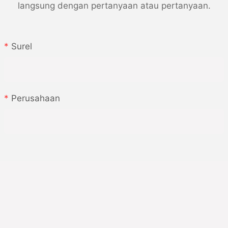
t yang sesuai (sensitif
langsung dengan pertanyaan atau pertanyaan.
an atau diaktifkan panas) untuk
ih baik.
Surel
nan mesin pelabelan dan
k pelepasan label yang lebih
Perusahaan
s anti-statis atau kelembaban
mengurangi masalah yang
ngan statis.
 atau keriput setelah aplikasi