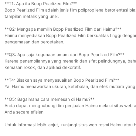
**T1: Apa itu Bopp Pearlized Film?**
Bopp Pearlized Film adalah jenis film polipropilena berorientasi b
tampilan metalik yang unik.
**Q2: Mengapa memilih Bopp Pearlized Film dari Haimu?**
Haimu menyediakan Bopp Pearlized Film berkualitas tinggi dengan 
pengemasan dan percetakan.
**Q3: Apa saja kegunaan umum dari Bopp Pearlized Film?**
Karena penampilannya yang menarik dan sifat pelindungnya, ba
kemasan rokok, dan aplikasi dekoratif.
**T4: Bisakah saya menyesuaikan Bopp Pearlized Film?**
Ya, Haimu menawarkan ukuran, ketebalan, dan efek mutiara yang 
**Q5: Bagaimana cara memesan di Haimu?**
Anda dapat menghubungi tim penjualan Haimu melalui situs web
Anda secara efisien.
Untuk informasi lebih lanjut, kunjungi situs web resmi Haimu ata