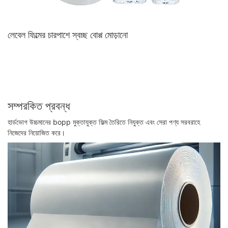
লেবেল ফিল্মের চারপাশে স্বচ্ছ বোপ্প ​​মোড়ানো
সম্পরকিত প্রবন্ধ
হার্ডভোগ উচ্চমানের bopp মুক্তাযুক্ত ফিল্ম তৈরিতে নিযুক্ত এবং সেরা পণ্য সরবরাহে
নিজেদের নিয়োজিত করে।