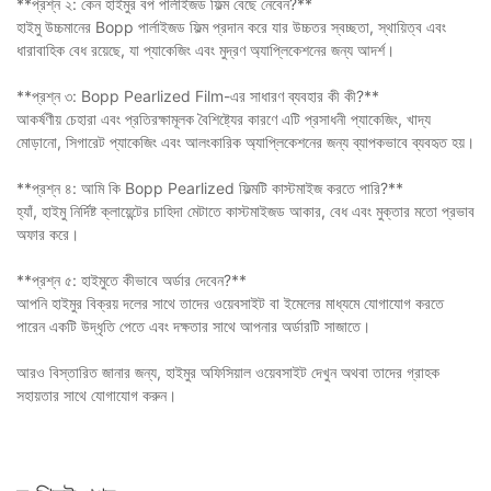
**প্রশ্ন ২: কেন হাইমুর বপ পার্লাইজড ফিল্ম বেছে নেবেন?**
হাইমু উচ্চমানের Bopp পার্লাইজড ফিল্ম প্রদান করে যার উচ্চতর স্বচ্ছতা, স্থায়িত্ব এবং
ধারাবাহিক বেধ রয়েছে, যা প্যাকেজিং এবং মুদ্রণ অ্যাপ্লিকেশনের জন্য আদর্শ।
**প্রশ্ন ৩: Bopp Pearlized Film-এর সাধারণ ব্যবহার কী কী?**
আকর্ষণীয় চেহারা এবং প্রতিরক্ষামূলক বৈশিষ্ট্যের কারণে এটি প্রসাধনী প্যাকেজিং, খাদ্য
মোড়ানো, সিগারেট প্যাকেজিং এবং আলংকারিক অ্যাপ্লিকেশনের জন্য ব্যাপকভাবে ব্যবহৃত হয়।
**প্রশ্ন ৪: আমি কি Bopp Pearlized ফিল্মটি কাস্টমাইজ করতে পারি?**
হ্যাঁ, হাইমু নির্দিষ্ট ক্লায়েন্টের চাহিদা মেটাতে কাস্টমাইজড আকার, বেধ এবং মুক্তার মতো প্রভাব
অফার করে।
**প্রশ্ন ৫: হাইমুতে কীভাবে অর্ডার দেবেন?**
আপনি হাইমুর বিক্রয় দলের সাথে তাদের ওয়েবসাইট বা ইমেলের মাধ্যমে যোগাযোগ করতে
পারেন একটি উদ্ধৃতি পেতে এবং দক্ষতার সাথে আপনার অর্ডারটি সাজাতে।
আরও বিস্তারিত জানার জন্য, হাইমুর অফিসিয়াল ওয়েবসাইট দেখুন অথবা তাদের গ্রাহক
সহায়তার সাথে যোগাযোগ করুন।