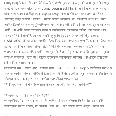
হ্যাংজু হাইমু টেকনোলজি কোং লিমিটেড বিশ্বব্যাপী গ্রাহকদের উদ্ভাবনী এবং ব্যবহারিক পণ্য
সরবরাহ করার লক্ষ্য রাখে, যেমন bopp pearlised film। প্রতিষ্ঠার পর থেকে আমরা
সর্বদা পণ্য গবেষণা ও উন্নয়নকে অত্যন্ত গুরুত্ব দিয়ে আসছি এবং সময় এবং অর্থ উভয়
ক্ষেত্রেই প্রচুর বিনিয়োগ করেছি। আমরা উন্নত প্রযুক্তি এবং সরঞ্জামের পাশাপাশি প্রথম
শ্রেণীর ডিজাইনার এবং প্রযুক্তিবিদদের সাথে পরিচয় করিয়ে দিয়েছি যার সাহায্যে আমরা এমন
একটি পণ্য তৈরি করতে অত্যন্ত সক্ষম যা কার্যকরভাবে গ্রাহকদের চাহিদা পূরণ করতে পারে।
সোশ্যাল মিডিয়া মার্কেটিংয়ের জন্য একটি মূল্যবান প্ল্যাটফর্ম হিসেবে আবির্ভূত হওয়ায়,
HARDVOGUE অনলাইনে খ্যাতি বৃদ্ধির দিকে ক্রমবর্ধমান মনোযোগ দিচ্ছে। মান নিয়ন্ত্রণকে
সর্বোচ্চ অগ্রাধিকার দিয়ে, আমরা আরও স্থিতিশীল কর্মক্ষমতা সম্পন্ন পণ্য তৈরি করি এবং
মেরামতের হার অনেক কমিয়ে আনি। সোশ্যাল মিডিয়ার সক্রিয় ব্যবহারকারী গ্রাহকদের দ্বারা
পণ্যগুলি ভালভাবে গৃহীত হয়। তাদের ইতিবাচক প্রতিক্রিয়া আমাদের পণ্যগুলিকে ইন্টারনেটে
ছড়িয়ে দিতে সহায়তা করে।
গ্রাহকদের আরও ভালো সেবা প্রদানের জন্য, HARDVOGUE bopp পার্লাইজড ফিল্ম এবং
অন্যান্য পণ্যের আকার, স্টাইল বা ডিজাইনের নির্দিষ্ট প্রয়োজনীয়তা পূরণের জন্য কাস্টমাইজেশন
পরিষেবা প্রদান করে। গ্রাহকরা কাস্টম প্যাকেজিংও পেতে পারেন।
**হাইমুতে সেরা বপ পার্লাইজড ফিল্ম কিনুন – প্রায়শই জিজ্ঞাসিত প্রশ্নাবলী**
**প্রশ্ন ১: বপ পার্লাইজড ফিল্ম কী?**
বপ পার্লাইজড ফিল্ম হল এক ধরণের দ্বি-অক্ষীয়-ভিত্তিক পলিপ্রোপিলিন ফিল্ম যার একটি
মুক্তোযুক্ত ফিনিশ রয়েছে, যা চমৎকার গ্লস এবং একটি অনন্য ধাতব চেহারা প্রদান করে।