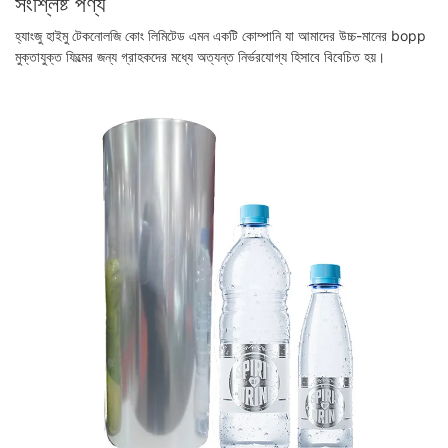
সংশ্লিষ্ট পণ্য
হ্যাংজু হাইমু টেকনোলজি কোং লিমিটেড এমন একটি কোম্পানি যা আমাদের উচ্চ-মানের bopp
মুক্তাযুক্ত ফিল্মের জন্য গ্রাহকদের মধ্যে অত্যন্ত নির্ভরযোগ্য হিসাবে বিবেচিত হয়।