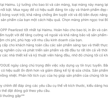
tại Haimu. Lý tưởng cho bao bì và cán màng, loại màng này mang lạ
nổi bật. Mua ngay để có hiệu suất đáng tin cậy và thành phẩm đẹp 
 bóng vượt trội, khả năng chống ẩm tuyệt vời và độ bền được nâng
vệ sản phẩm của bạn một cách hiệu quả. Chọn màng phim ngọc trai 
PP Pearlized tốt nhất tại Haimu. Hoàn hảo cho bao bì, in ấn và cá
 ẩm tuyệt vời để tăng cường vẻ ngoài và khả năng bảo vệ sản phẩm
iệm chi phí, phù hợp với nhu cầu kinh doanh của bạn.
ấp cho khách hàng toàn cầu các sản phẩm sáng tạo và thiết thực
ng nghiên cứu và phát triển sản phẩm và đã đầu tư rất lớn cả về thời 
 các nhà thiết kế và kỹ thuật viên hàng đầu, nhờ đó chúng tôi có kh
RDVOGUE ngày càng chú trọng đến việc xây dựng uy tín trực tuyến. B
m có hiệu suất ổn định hơn và giảm đáng kể tỷ lệ sửa chữa. Sản ph
ồng nhiệt. Phản hồi tích cực của họ giúp sản phẩm của chúng tôi la
chỉnh để đáp ứng các yêu cầu cụ thể về kích thước, kiểu dáng hoặ
thể đặt đóng gói theo yêu cầu.
ỏi thường gặp**