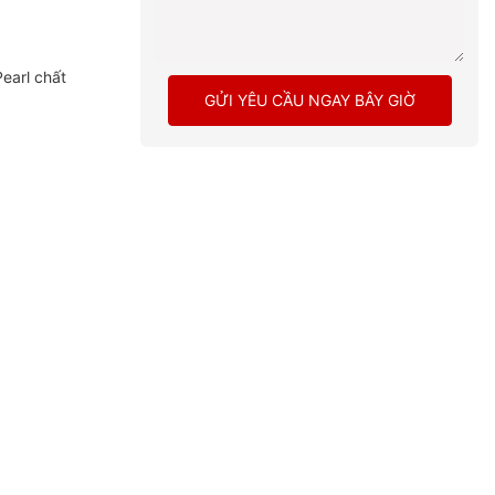
earl chất
GỬI YÊU CẦU NGAY BÂY GIỜ