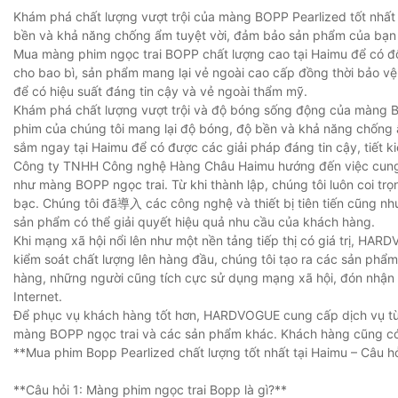
Khám phá chất lượng vượt trội của màng BOPP Pearlized tốt nhất 
bền và khả năng chống ẩm tuyệt vời, đảm bảo sản phẩm của bạn 
Mua màng phim ngọc trai BOPP chất lượng cao tại Haimu để có độ
cho bao bì, sản phẩm mang lại vẻ ngoài cao cấp đồng thời bảo 
để có hiệu suất đáng tin cậy và vẻ ngoài thẩm mỹ.
Khám phá chất lượng vượt trội và độ bóng sống động của màng BO
phim của chúng tôi mang lại độ bóng, độ bền và khả năng chống
sắm ngay tại Haimu để có được các giải pháp đáng tin cậy, tiết k
Công ty TNHH Công nghệ Hàng Châu Haimu hướng đến việc cung c
như màng BOPP ngọc trai. Từ khi thành lập, chúng tôi luôn coi trọ
bạc. Chúng tôi đã導入 các công nghệ và thiết bị tiên tiến cũng như
sản phẩm có thể giải quyết hiệu quả nhu cầu của khách hàng.
Khi mạng xã hội nổi lên như một nền tảng tiếp thị có giá trị, HA
kiểm soát chất lượng lên hàng đầu, chúng tôi tạo ra các sản phẩ
hàng, những người cũng tích cực sử dụng mạng xã hội, đón nhận n
Internet.
Để phục vụ khách hàng tốt hơn, HARDVOGUE cung cấp dịch vụ tùy 
màng BOPP ngọc trai và các sản phẩm khác. Khách hàng cũng có 
**Mua phim Bopp Pearlized chất lượng tốt nhất tại Haimu – Câu h
**Câu hỏi 1: Màng phim ngọc trai Bopp là gì?**