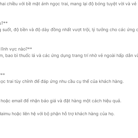
i chiều với bề mặt ánh ngọc trai, mang lại độ bóng tuyệt vời và vẻ 
u?**
 suốt, độ bền và độ dày đồng nhất vượt trội, lý tưởng cho các ứng
lĩnh vực nào?**
, bao bì thuốc lá và các ứng dụng trang trí nhờ vẻ ngoài hấp dẫn v
?**
ọc trai tùy chỉnh để đáp ứng nhu cầu cụ thể của khách hàng.
 hoặc email để nhận báo giá và đặt hàng một cách hiệu quả.
 Haimu hoặc liên hệ với bộ phận hỗ trợ khách hàng của họ.