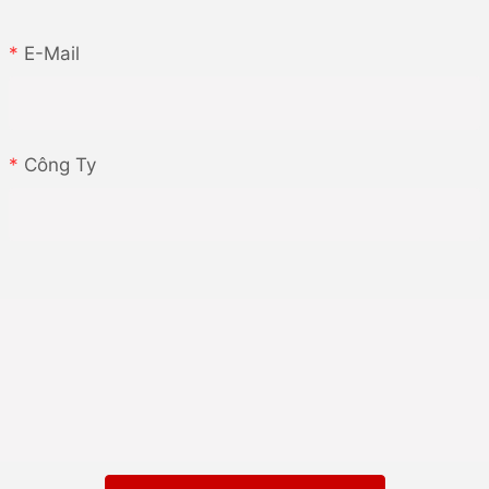
E-Mail
n áp suất máy và tốc độ để phát
t mà hơn.
Công Ty
ủ chống tĩnh hoặc kiểm soát độ
 vấn đề liên quan đến tĩnh.
c nếp nhăn sau khi áp dụng