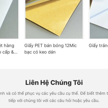
ng nhãn không chính xác (quá
ít áp suất).
ho nhãn dính lại với nhau hoặc
ệt hàng
Giấy PET bán bóng 12Mic
Giấy trá
ng đều.
o cấp &
bạc có keo dán
Liên Hệ Chúng Tôi
ất kết dính phù hợp (nhạy cảm
nh và có thể phục vụ các yêu cầu cụ thể. Để biết thêm th
c kích hoạt nhiệt) để liên kết tốt
tiếp với chúng tôi với các câu hỏi hoặc yêu cầu.