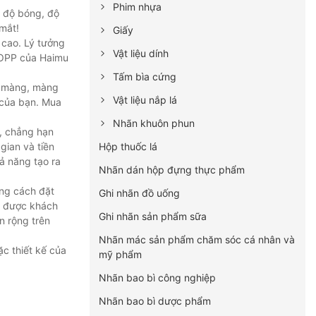
Phim nhựa
i độ bóng, độ
mắt!
Giấy
 cao. Lý tưởng
Vật liệu dính
BOPP của Haimu
Tấm bìa cứng
n màng, màng
Vật liệu nắp lá
 của bạn. Mua
Nhãn khuôn phun
, chẳng hạn
Hộp thuốc lá
gian và tiền
ả năng tạo ra
Nhãn dán hộp đựng thực phẩm
ằng cách đặt
Ghi nhãn đồ uống
ẩm được khách
Ghi nhãn sản phẩm sữa
n rộng trên
Nhãn mác sản phẩm chăm sóc cá nhân và
c thiết kế của
mỹ phẩm
Nhãn bao bì công nghiệp
Nhãn bao bì dược phẩm