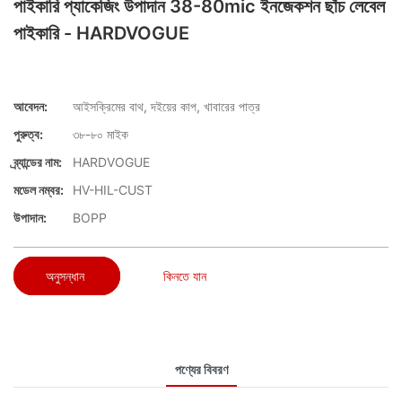
পাইকারি প্যাকেজিং উপাদান 38-80mic ইনজেকশন ছাঁচ লেবেল
পাইকারি - HARDVOGUE
আবেদন:
আইসক্রিমের বাথ, দইয়ের কাপ, খাবারের পাত্র
পুরুত্ব:
৩৮-৮০ মাইক
ব্র্যান্ডের নাম:
HARDVOGUE
মডেল নম্বর:
HV-HIL-CUST
উপাদান:
BOPP
অনুসন্ধান
কিনতে যান
পণ্যের বিবরণ