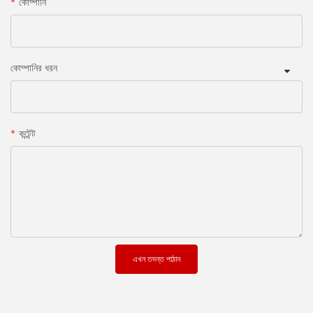
কোম্পানি
কোম্পানির ধরন
কন্টেন্ট
এখন তদন্ত পাঠান