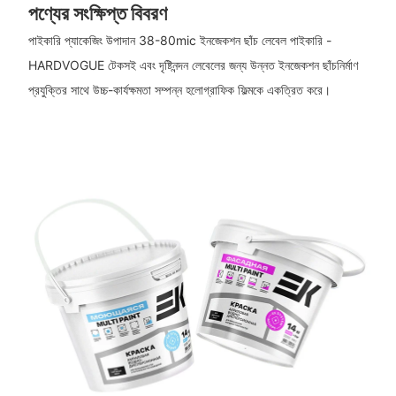
পণ্যের সংক্ষিপ্ত বিবরণ
পাইকারি প্যাকেজিং উপাদান 38-80mic ইনজেকশন ছাঁচ লেবেল পাইকারি -
HARDVOGUE টেকসই এবং দৃষ্টিনন্দন লেবেলের জন্য উন্নত ইনজেকশন ছাঁচনির্মাণ
প্রযুক্তির সাথে উচ্চ-কার্যক্ষমতা সম্পন্ন হলোগ্রাফিক ফিল্মকে একত্রিত করে।