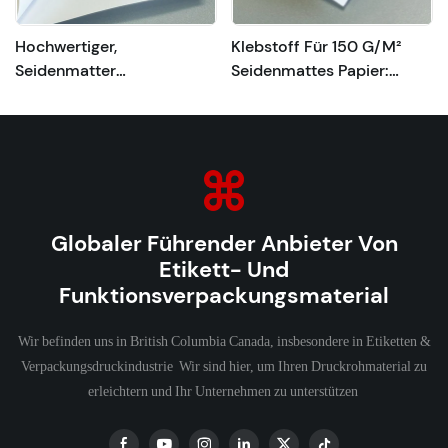
Hochwertiger,
Klebstoff Für 150 G/m²
Seidenmatter
Seidenmattes Papier:
Papierklebstoff Für
Hochwertige
Zuverlässige Verklebung
Klebstofflösung Für
Glänzendes Papier
Globaler Führender Anbieter Von
Etikett- Und
Funktionsverpackungsmaterial
Wir befinden uns in British Columbia Canada, insbesondere in Etiketten &
Verpackungsdruckindustrie Wir sind hier, um Ihren Druckrohmaterial zu
erleichtern und Ihr Unternehmen zu unterstützen