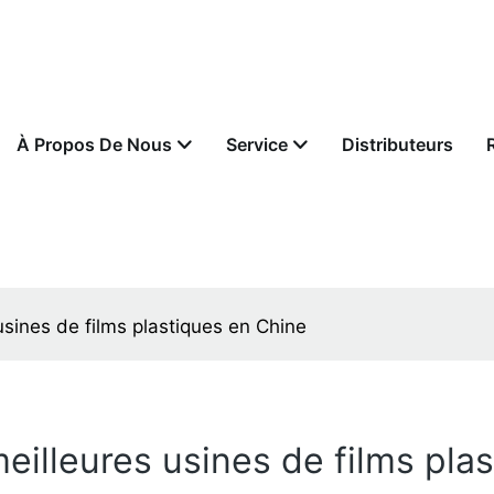
À Propos De Nous
Service
Distributeurs
sines de films plastiques en Chine
illeures usines de films pla