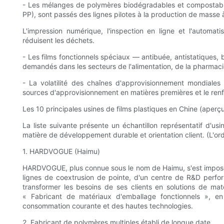
- Les mélanges de polymères biodégradables et compostabl
PP), sont passés des lignes pilotes à la production de masse
L'impression numérique, l'inspection en ligne et l'automati
réduisent les déchets.
- Les films fonctionnels spéciaux — antibuée, antistatiques, 
demandés dans les secteurs de l'alimentation, de la pharmaci
- La volatilité des chaînes d'approvisionnement mondiales a 
sources d'approvisionnement en matières premières et le ren
Les 10 principales usines de films plastiques en Chine (aperç
La liste suivante présente un échantillon représentatif d'us
matière de développement durable et orientation client. (L'ordr
1. HARDVOGUE (Haimu)
HARDVOGUE, plus connue sous le nom de Haimu, s'est imposée
lignes de coextrusion de pointe, d'un centre de R&D perfo
transformer les besoins de ses clients en solutions de mat
« Fabricant de matériaux d'emballage fonctionnels », en
consommation courante et des hautes technologies.
2. Fabricant de polymères multiples établi de longue date