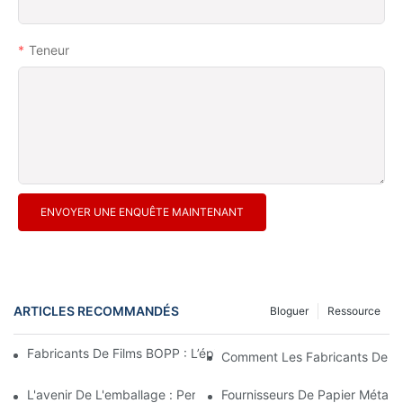
Teneur
ENVOYER UNE ENQUÊTE MAINTENANT
ARTICLES RECOMMANDÉS
Bloguer
Ressource
Fabricants De Films BOPP : L’épine Dorsale De L’emballage Sou
Comment Les Fabricants De Fi
L'avenir De L'emballage : Perspectives Des Principaux Fabrican
Fournisseurs De Papier Métalli